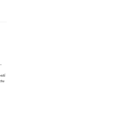
-
stí
xtu