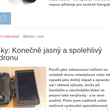
nejsou přístroje pro tuctové fotograf
TY A RECENZE
BŘEZEN 7, 2018
ky: Konečně jasný a spolehlivý
 dronu
Použít jako zobrazovací zařízení na
ovladači dronu smartphone nebo ta
vypadá jako dobrý nápad a opravdu
má i některé výhody. Jenže při
častějším a náročnějším létání se
projeví také nevýhody - a to dost
značné. Proto jsem nadšeně uvítal
možnost vyzkoušet specializovaný