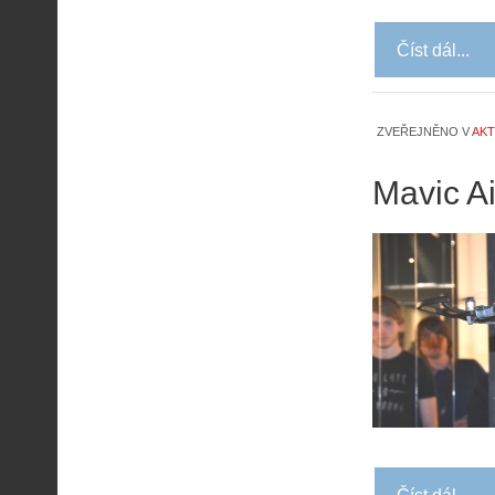
Číst dál...
ZVEŘEJNĚNO V
AKT
Mavic Ai