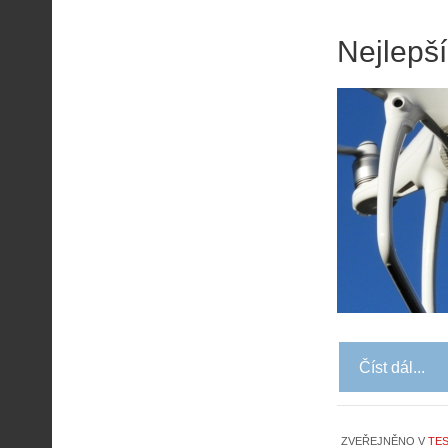
Nejlepš
Číst dál...
ZVEŘEJNĚNO V
TES