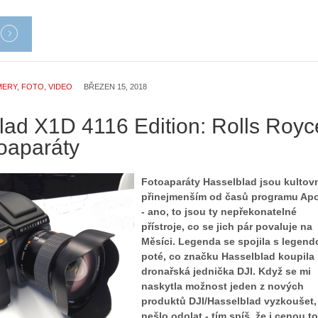
ERY, FOTO, VIDEO
BŘEZEN 15, 2018
lad X1D 4116 Edition: Rolls Royc
toaparáty
Fotoaparáty Hasselblad jsou kultov
přinejmenším od časů programu Apo
- ano, to jsou ty nepřekonatelné
přístroje, co se jich pár povaluje na
Měsíci. Legenda se spojila s legend
poté, co značku Hasselblad koupila
dronařská jednička DJI. Když se mi
naskytla možnost jeden z nových
produktů DJI/Hasselblad vyzkoušet,
nešlo odolat - tím spíš, že i cenou t