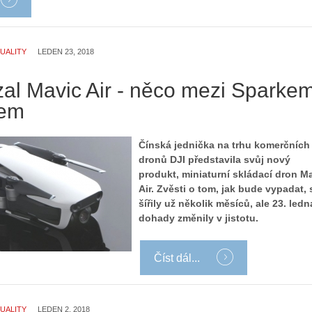
UALITY
LEDEN 23, 2018
zal Mavic Air - něco mezi Sparke
cem
Čínská jednička na trhu komerčních
dronů DJI představila svůj nový
produkt, miniaturní skládací dron M
Air. Zvěsti o tom, jak bude vypadat, 
šířily už několik měsíců, ale 23. ledn
dohady změnily v jistotu.
Číst dál...
UALITY
LEDEN 2, 2018