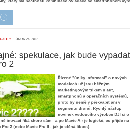
Sky, který má nectnosti kombinace ovladače se smartphonem vyře
UALITY
ÚNOR 24, 2018
ajné: spekulace, jak bude vypadat
ro 2
Řízené "úniky informací" o nových
modelech už jsou běžným
marketingovým trikem u aut,
smartphonů a operačních systémů,
proto by neměly překvapit ani v
segmentu dronů. Rychlý nástup
novinek vedoucího výrobce DJI si o
ě inovací říká skoro sám - a po Mavic Air je logické, co přijde na
Pro 2 (nebo Mavic Pro II - jak je ctěná libost).