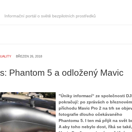
Informační portál o světě bezpilotních prostředků
UALITY
BŘEZEN 26, 2018
ks: Phantom 5 a odložený Mavic
"Úniky informací“ ze společnosti DJ
pokračují: po zprávách o březnovém
příchodu Mavic Pro 2 na trh se objev
fotografie dlouho očekávaného
Phantomu 5. I ten má přijít na svět b
A aby toho nebylo dost, říká se také,