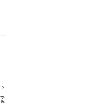
I
ily
rzy.
 že