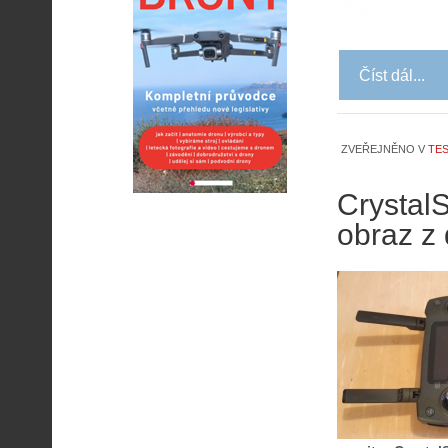
Číst dál...
ZVEŘEJNĚNO V
TES
CrystalS
obraz z