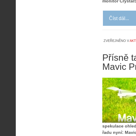
monitor Crystal
Číst dál...
ZVEŘEJNĚNO V
AKT
Přísně t
Mavic P
spekulace ohledn
řadu nyní: Mavic 