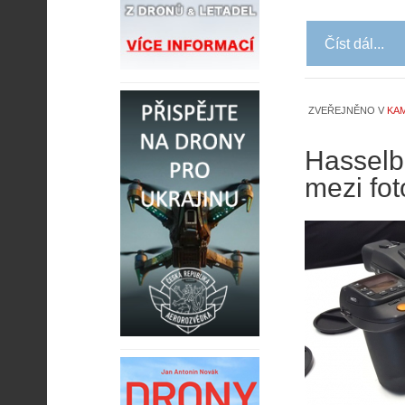
Číst dál...
ZVEŘEJNĚNO V
KAM
Hasselb
mezi fo