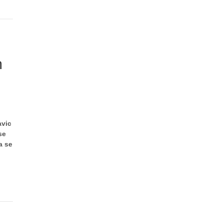
m
avic
se
a se