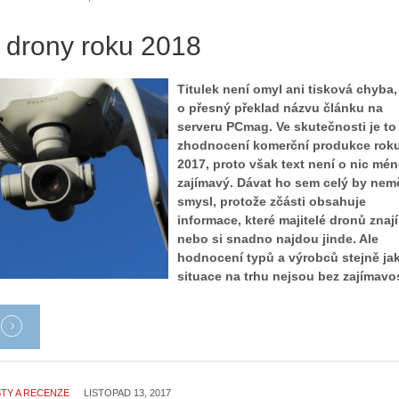
í drony roku 2018
Titulek není omyl ani tisková chyba,
o přesný překlad názvu článku na
serveru PCmag. Ve skutečnosti je to
zhodnocení komerční produkce rok
2017, proto však text není o nic mé
zajímavý. Dávat ho sem celý by nem
smysl, protože zčásti obsahuje
informace, které majitelé dronů znají
nebo si snadno najdou jinde. Ale
hodnocení typů a výrobců stejně ja
situace na trhu nejsou bez zajímavos
TY A RECENZE
LISTOPAD 13, 2017