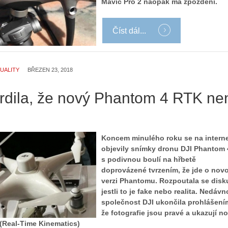
Mavic Pro 2 naopak má zpoždění.
Číst dál...
UALITY
BŘEZEN 23, 2018
vrdila, že nový Phantom 4 RTK ne
Koncem minulého roku se na intern
objevily snímky dronu DJI Phantom
s podivnou boulí na hřbetě
doprovázené tvrzením, že jde o nov
verzi Phantomu. Rozpoutala se disk
jestli to je fake nebo realita. Nedávno
společnost DJI ukončila prohlášení
že fotografie jsou pravé a ukazují n
(Real-Time Kinematics)