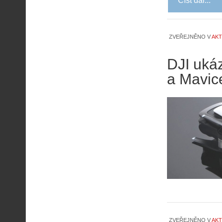
Číst dál...
ZVEŘEJNĚNO V
AKT
DJI uká
a Mavi
ZVEŘEJNĚNO V
AKT