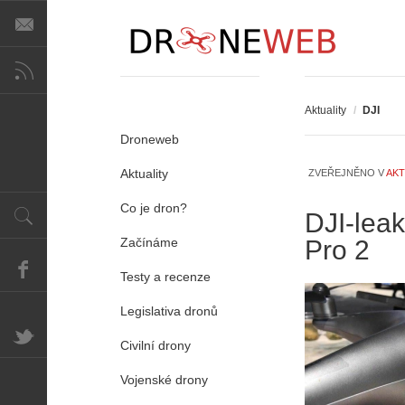
Aktuality
/
DJI
Droneweb
Aktuality
ZVEŘEJNĚNO V
AKT
Co je dron?
DJI-lea
Začínáme
Pro 2
Testy a recenze
Legislativa dronů
Civilní drony
Vojenské drony