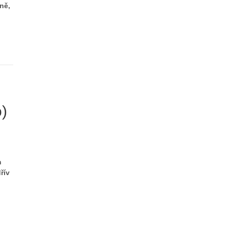
ně,
o)
h
řív