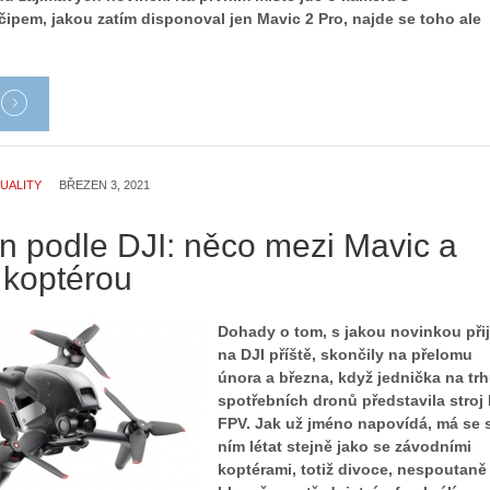
ipem, jakou zatím disponoval jen Mavic 2 Pro, najde se toho ale
UALITY
BŘEZEN 3, 2021
n podle DJI: něco mezi Mavic a
 koptérou
Dohady o tom, s jakou novinkou při
na DJI příště, skončily na přelomu
února a března, když jednička na tr
spotřebních dronů představila stroj 
FPV. Jak už jméno napovídá, má se 
ním létat stejně jako se závodními
koptérami, totiž divoce, nespoutaně 