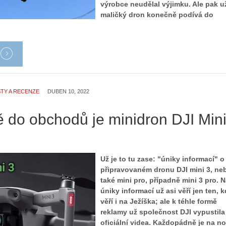
výrobce neudělal výjimku. Ale pak u
maličký dron konečně podívá do
TY A RECENZE
DUBEN 10, 2022
ě do obchodů je minidron DJI Min
Už je to tu zase: "úniky informací" o
připravovaném dronu DJI mini 3, ne
také mini pro, případně mini 3 pro. 
úniky informací už asi věří jen ten, 
věří i na Ježíška; ale k téhle formě
reklamy už společnost DJI vypustila 
oficiální videa. Každopádně je na n