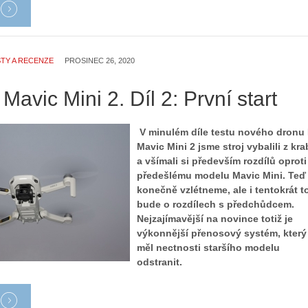
TY A RECENZE
PROSINEC 26, 2020
 Mavic Mini 2. Díl 2: První start
V minulém díle testu nového dronu 
Mavic Mini 2 jsme stroj vybalili z kra
a všímali si především rozdílů oproti
předešlému modelu Mavic Mini. Teď
konečně vzlétneme, ale i tentokrát t
bude o rozdílech s předchůdcem.
Nejzajímavější na novince totiž je
výkonnější přenosový systém, který
měl nectnosti staršího modelu
odstranit.