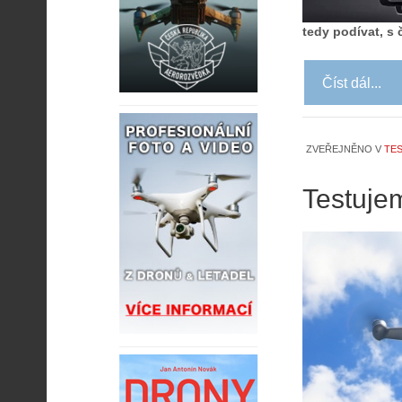
tedy podívat, s 
Číst dál...
ZVEŘEJNĚNO V
TES
Testuje