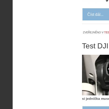
Číst dál...
ZVEŘEJNĚNO V
TES
Test DJI
si jednička muse