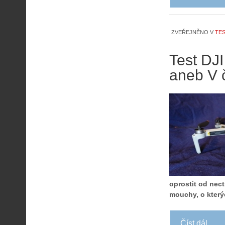
ZVEŘEJNĚNO V
TES
Test DJI
aneb V 
oprostit od nect
mouchy, o který
Číst dál...