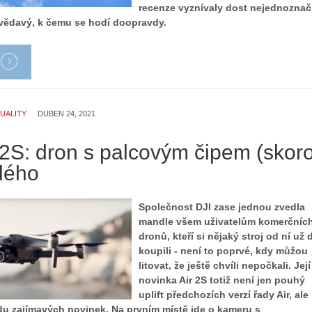
recenze vyznívaly dost nejednoznač
zvědavý, k čemu se hodí doopravdy.
UALITY
DUBEN 24, 2021
 2S: dron s palcovým čipem (skor
dého
Společnost DJI zase jednou zvedla
mandle všem uživatelům komerčníc
dronů, kteří si nějaký stroj od ní už d
koupili - není to poprvé, kdy můžou
litovat, že ještě chvíli nepočkali. Její
novinka Air 2S totiž není jen pouhý
uplift předchozích verzí řady Air, ale
adu zajímavých novinek. Na prvním místě jde o kameru s