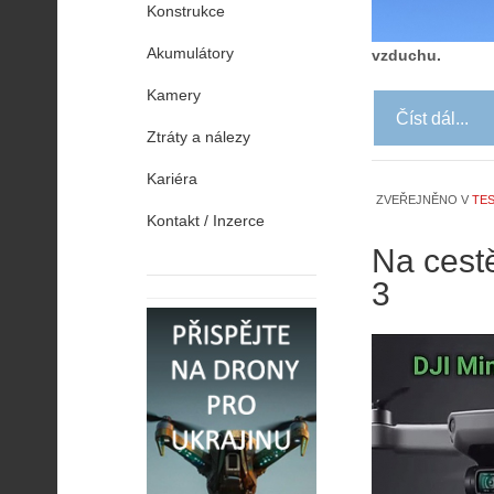
Konstrukce
Akumulátory
vzduchu.
Kamery
Číst dál...
Ztráty a nálezy
Kariéra
ZVEŘEJNĚNO V
TES
Kontakt / Inzerce
Na cest
3