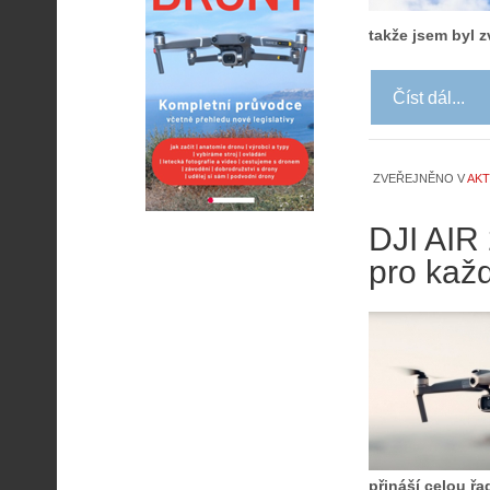
takže jsem byl 
Číst dál...
ZVEŘEJNĚNO V
AKT
DJI AIR
pro kaž
přináší celou ř