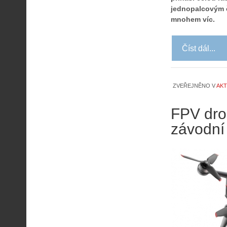
jednopalcovým č
mnohem víc.
Číst dál...
ZVEŘEJNĚNO V
AKT
FPV dro
závodní