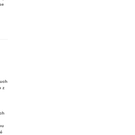
se
ruch
o z
ech
ou
ké