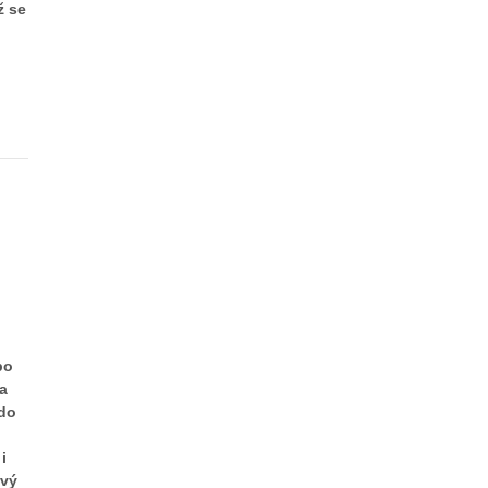
ž se
i
bo
Na
kdo
i
ový