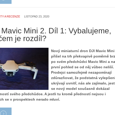
TY A RECENZE
LISTOPAD 23, 2020
 Mavic Mini 2. Díl 1: Vybalujeme,
čem je rozdíl?
Nový miniaturní dron DJI Mavic Mini
přišel na trh překvapivě poměrně br
po svém předchůdci Mavic Mini a n
první pohled se od něj vůbec neliší.
Prodejci samozřejmě nezapomínají
zdůrazňovat, že podstatná vylepšen
ukrývají uvnitř, nás ale zajímalo, jest
se nový model současně dokázal
ností svého předchůdce. A jestli tu kromě předností nejsou i
ch se v prospektech nerado mluví.