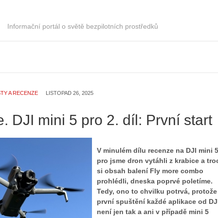
Informační portál o světě bezpilotních prostředků
TY A RECENZE
LISTOPAD 26, 2025
 DJI mini 5 pro 2. díl: První start
V minulém dílu recenze na DJI mini 
pro jsme dron vytáhli z krabice a tr
si obsah balení Fly more combo
prohlédli, dneska poprvé poletíme.
Tedy, ono to chvilku potrvá, protože
první spuštění každé aplikace od DJ
není jen tak a ani v případě mini 5