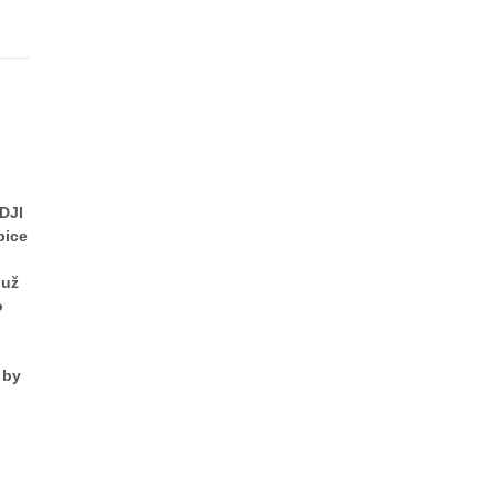
DJI
bice
 už
o
 by