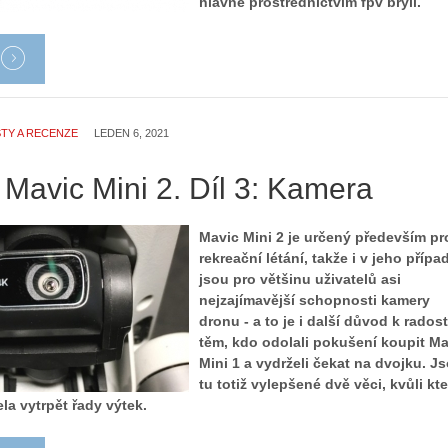
hlavně prostřednictvím fpv brýlí.
TY A RECENZE
LEDEN 6, 2021
 Mavic Mini 2. Díl 3: Kamera
Mavic Mini 2 je určený především pr
rekreační létání, takže i v jeho přípa
jsou pro většinu uživatelů asi
nejzajímavější schopnosti kamery
dronu - a to je i další důvod k radost
těm, kdo odolali pokušení koupit Ma
Mini 1 a vydrželi čekat na dvojku. J
tu totiž vylepšené dvě věci, kvůli kt
la vytrpět řady výtek.