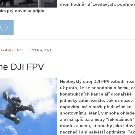
dron hodně lidí zvědavých, pojďme 
čím prý novinka přijde.
TY A RECENZE
SRPEN 4, 2021
me DJI FPV
Neobvyklý stroj DJI FPV vzbudil roz
už proto, že se nepodobá ničemu, c
konstrukčních kanceláří dronařské
jedničky zatím vzešlo. Jak už název
napovídá, má sloužit především ke
sportovnímu létání, v mnoha ohled
ale má spíš parametry "rekreačních"
dronů - a cenu, kterou by jako lidov
neoznačil ani největší optimista. Ta