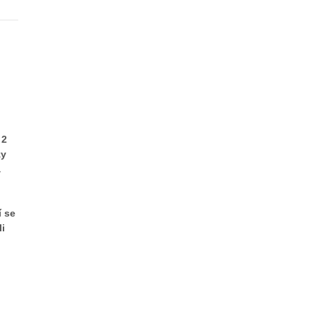
 2
zy
a
í se
li