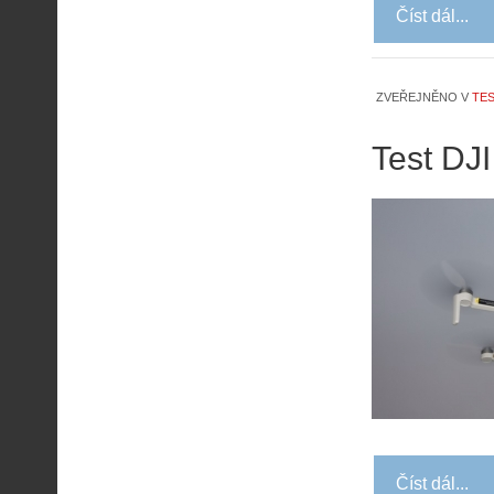
Číst dál...
ZVEŘEJNĚNO V
TES
Test DJI
Číst dál...