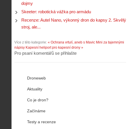
dojmy
Skeeter: robotická vážka pro armádu
Recenze: Autel Nano, výkonný dron do kapsy 2. Skvělý
stroj, ale...
Více z této kategorie:
« Ochrana vrtulí, aneb s Mavic Mini za tajemnými
nápisy
Kapesní heliport pro kapesní drony »
Pro psaní komentářů se přihlašte
Droneweb
Aktuality
Co je dron?
Začínáme
Testy a recenze