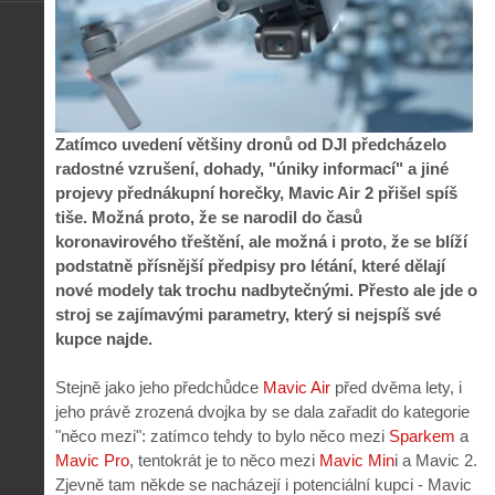
Zatímco uvedení většiny dronů od DJI předcházelo
radostné vzrušení, dohady, "úniky informací" a jiné
projevy přednákupní horečky, Mavic Air 2 přišel spíš
tiše. Možná proto, že se narodil do časů
koronavirového třeštění, ale možná i proto, že se blíží
podstatně přísnější předpisy pro létání, které dělají
nové modely tak trochu nadbytečnými. Přesto ale jde o
stroj se zajímavými parametry, který si nejspíš své
kupce najde.
Stejně jako jeho předchůdce
Mavic Air
před dvěma lety, i
jeho právě zrozená dvojka by se dala zařadit do kategorie
"něco mezi": zatímco tehdy to bylo něco mezi
Sparkem
a
Mavic Pro
, tentokrát je to něco mezi
Mavic Min
i a Mavic 2.
Zjevně tam někde se nacházejí i potenciální kupci - Mavic