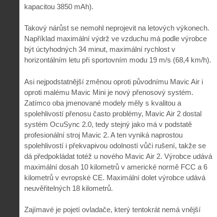
kapacitou 3850 mAh).
Takový nárůst se nemohl neprojevit na letových výkonech.
Například maximální výdrž ve vzduchu má podle výrobce
být úctyhodných 34 minut, maximální rychlost v
horizontálním letu při sportovním modu 19 m/s (68,4 km/h).
Asi nejpodstatnější změnou oproti původnímu Mavic Air i
oproti malému Mavic Mini je nový přenosový systém.
Zatímco oba jmenované modely měly s kvalitou a
spolehlivostí přenosu často problémy, Mavic Air 2 dostal
systém OcuSync 2.0, tedy stejný jako má v podstatě
profesionální stroj Mavic 2. A ten vyniká naprostou
spolehlivostí i překvapivou odolností vůči rušení, takže se
dá předpokládat totéž u nového Mavic Air 2. Výrobce udává
maximální dosah 10 kilometrů v americké normě FCC a 6
kilometrů v evropské CE. Maximální dolet výrobce udává
neuvěřitelných 18 kilometrů.
Zajímavé je pojetí ovladače, který tentokrát nemá vnější