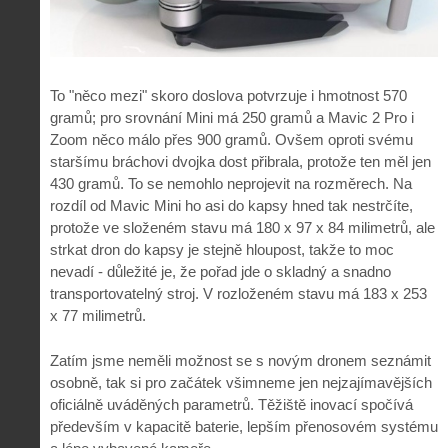
To "něco mezi" skoro doslova potvrzuje i hmotnost 570
gramů; pro srovnání Mini má 250 gramů a Mavic 2 Pro i
Zoom něco málo přes 900 gramů. Ovšem oproti svému
staršímu bráchovi dvojka dost přibrala, protože ten měl jen
430 gramů. To se nemohlo neprojevit na rozměrech. Na
rozdíl od Mavic Mini ho asi do kapsy hned tak nestrčíte,
protože ve složeném stavu má 180 x 97 x 84 milimetrů, ale
strkat dron do kapsy je stejně hloupost, takže to moc
nevadí - důležité je, že pořad jde o skladný a snadno
transportovatelný stroj. V rozloženém stavu má 183 x 253
x 77 milimetrů.
Zatím jsme neměli možnost se s novým dronem seznámit
osobně, tak si pro začátek všimneme jen nejzajímavějších
oficiálně uváděných parametrů. Těžiště inovací spočívá
především v kapacitě baterie, lepším přenosovém systému