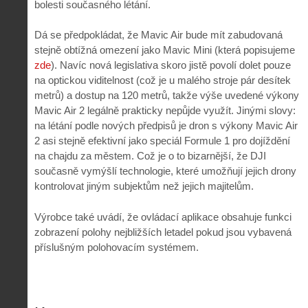
bolesti současného létání.
Dá se předpokládat, že Mavic Air bude mít zabudovaná
stejně obtížná omezení jako Mavic Mini (která popisujeme
zde
). Navíc nová legislativa skoro jistě povolí dolet pouze
na optickou viditelnost (což je u malého stroje pár desítek
metrů) a dostup na 120 metrů, takže výše uvedené výkony
Mavic Air 2 legálně prakticky nepůjde využít. Jinými slovy:
na létání podle nových předpisů je dron s výkony Mavic Air
2 asi stejně efektivní jako speciál Formule 1 pro dojíždění
na chajdu za městem. Což je o to bizarnější, že DJI
současně vymýšlí technologie, které umožňují jejich drony
kontrolovat jiným subjektům než jejich majitelům.
Výrobce také uvádí, že ovládací aplikace obsahuje funkci
zobrazení polohy nejbližších letadel pokud jsou vybavená
příslušným polohovacím systémem.