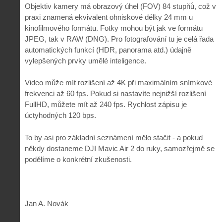
Objektiv kamery má obrazový úhel (FOV) 84 stupňů, což v
praxi znamená ekvivalent ohniskové délky 24 mm u
kinofilmového formátu. Fotky mohou být jak ve formátu
JPEG, tak v RAW (DNG). Pro fotografování tu je celá řada
automatických funkcí (HDR, panorama atd.) údajně
vylepšených prvky umělé inteligence.
Video může mít rozlišení až 4K při maximálním snímkové
frekvenci až 60 fps. Pokud si nastavíte nejnižší rozlišení
FullHD, můžete mít až 240 fps. Rychlost zápisu je
úctyhodných 120 bps.
To by asi pro základní seznámení mělo stačit - a pokud
někdy dostaneme DJI Mavic Air 2 do ruky, samozřejmě se
podělíme o konkrétní zkušenosti.
Jan A. Novák