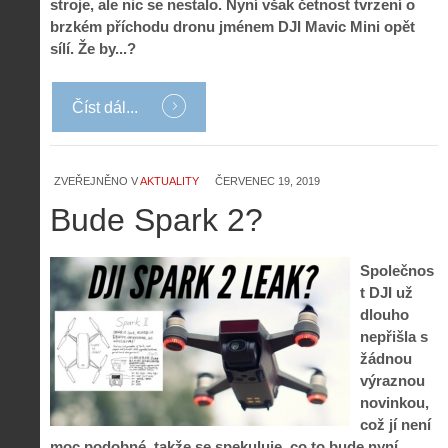
stroje, ale nic se nestalo. Nyní však četnost tvrzení o
brzkém příchodu dronu jménem DJI Mavic Mini opět
sílí. Že by...?
Číst dál...
ZVEŘEJNĚNO V
AKTUALITY
ČERVENEC 19, 2019
Bude Spark 2?
Společnos
t DJI už
dlouho
nepřišla s
žádnou
výraznou
novinkou,
což jí není
moc podobné, takže se spekuluje, co to bude nyní.