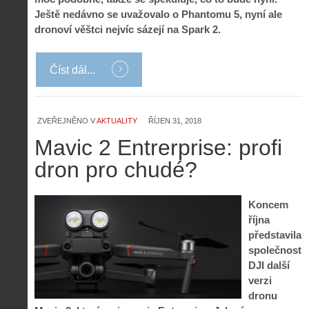
Ještě nedávno se uvažovalo o Phantomu 5, nyní ale
dronoví věštci nejvíc sázejí na Spark 2.
Číst dál...
ZVEŘEJNĚNO V
AKTUALITY
ŘÍJEN 31, 2018
Mavic 2 Entrerprise: profi
dron pro chudé?
Z
h
Koncem
i
S
října
s
A
e
představila
t
i
r
společnost
o
s
i
r
DJI další
V
á
i
verzi
i
l
e
dronu
e
:
d