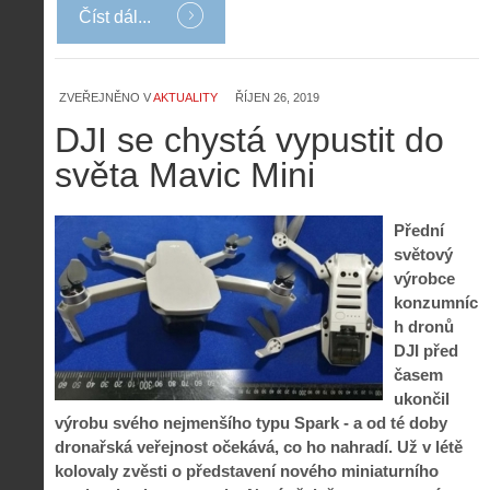
Číst dál...
ZVEŘEJNĚNO V
AKTUALITY
ŘÍJEN 26, 2019
DJI se chystá vypustit do
světa Mavic Mini
Přední
světový
výrobce
konzumníc
h dronů
DJI před
časem
ukončil
výrobu svého nejmenšího typu Spark - a od té doby
dronařská veřejnost očekává, co ho nahradí. Už v létě
kolovaly zvěsti o představení nového miniaturního