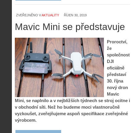
ZVEŘEJNĚNO V
AKTUALITY
ŘÍJEN 30, 2019
Mavic Mini se představuje
Proroctví,
že
společnost
DJI
oficiálně
představí
30. října
nový dron
Mavic
Mini, se naplnilo a v nejbližších týdnech se stroj ocitne i
v obchodní síti. Než ho budeme moci vlastnoručně
vyzkoušet, zveřejňujeme aspoň specifikace zveřejněné
výrobcem.