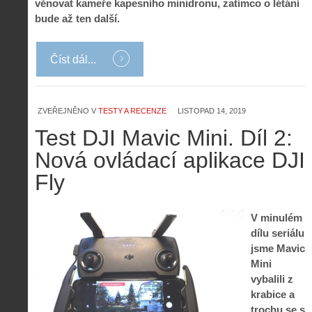
věnovat kameře kapesního minidronu, zatímco o létání
bude až ten další.
Číst dál...
ZVEŘEJNĚNO V
TESTY A RECENZE
LISTOPAD 14, 2019
Test DJI Mavic Mini. Díl 2:
Nová ovládací aplikace DJI
Fly
V minulém
dílu seriálu
jsme Mavic
Mini
vybalili z
krabice a
trochu se s