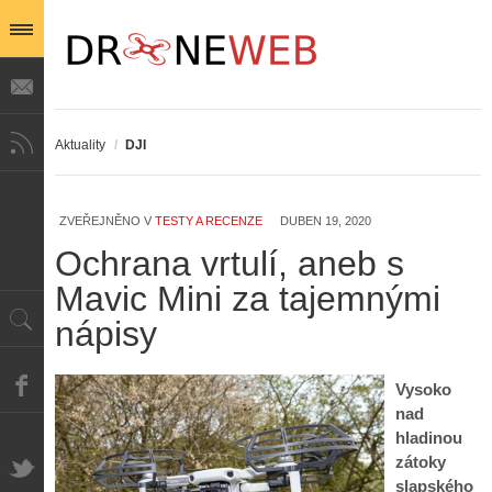
Aktuality
/
DJI
ZVEŘEJNĚNO V
TESTY A RECENZE
DUBEN 19, 2020
Ochrana vrtulí, aneb s
Mavic Mini za tajemnými
nápisy
Vysoko
nad
hladinou
zátoky
slapského