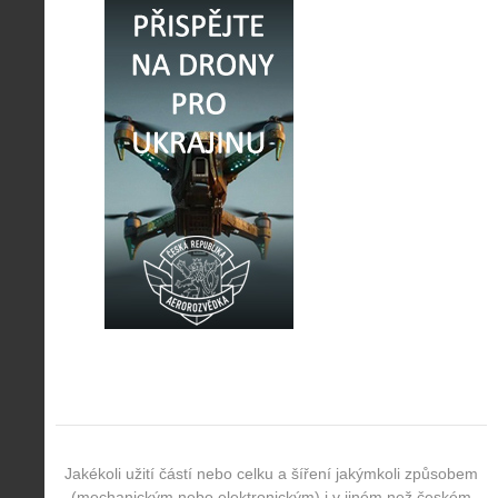
Jakékoli užití částí nebo celku a šíření jakýmkoli způsobem
(mechanickým nebo elektronickým) i v jiném než českém