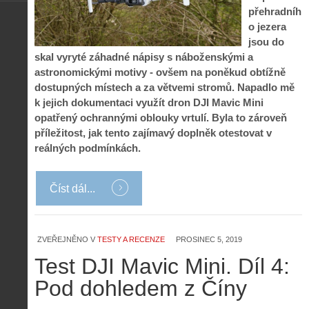
přehradníh
o jezera
jsou do
skal vyryté záhadné nápisy s náboženskými a
astronomickými motivy - ovšem na poněkud obtížně
dostupných místech a za větvemi stromů. Napadlo mě
k jejich dokumentaci využít dron DJI Mavic Mini
opatřený ochrannými oblouky vrtulí. Byla to zároveň
příležitost, jak tento zajímavý doplněk otestovat v
reálných podmínkách.
Číst dál...
ZVEŘEJNĚNO V
TESTY A RECENZE
PROSINEC 5, 2019
Test DJI Mavic Mini. Díl 4:
Pod dohledem z Číny