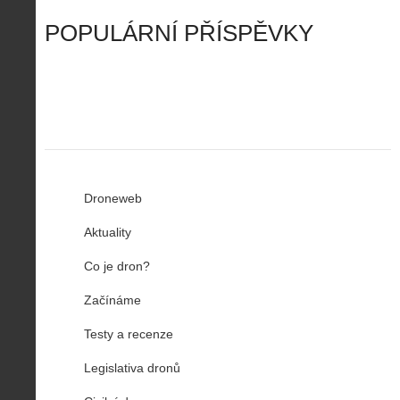
r
ř
Č
ý
o
í
POPULÁRNÍ PŘÍSPĚVKY
R
…
n
z
u
…
Droneweb
Aktuality
Co je dron?
Začínáme
Testy a recenze
Legislativa dronů