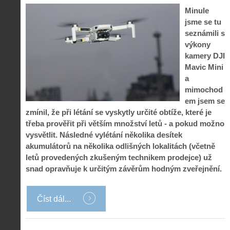
Minule
jsme se tu
seznámili s
výkony
kamery DJI
Mavic Mini
a
mimochod
em jsem se
zmínil, že při létání se vyskytly určité obtíže, které je
třeba prověřit při větším množství letů - a pokud možno
vysvětlit. Následné vylétání několika desítek
akumulátorů na několika odlišných lokalitách (včetně
letů provedených zkušeným technikem prodejce) už
snad opravňuje k určitým závěrům hodným zveřejnění.
Číst dál...