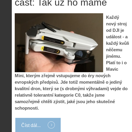
část: Tak už ho máme
Každý
nový stroj
od DJI je
událost - a
každý kvůli
něčemu
jinému.
Platí to i o
Mavic
Mini, kterým zřejmě vstupujeme do éry nových
evropských předpisů. Jde totiž momentálně o jediný
kvalitní dron, který se (s drobnými výhradami) vejde do
relativně tolerantní kategorie C0, takže jsme
samozřejmě chtěli zjistit, jaké jsou jeho skutečné
schopnosti.
Číst dál...