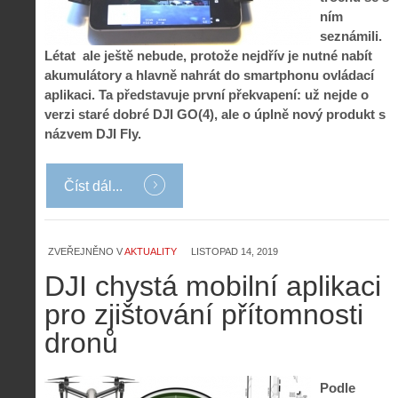
ním
seznámili.
Létat ale ještě nebude, protože nejdřív je nutné nabít
akumulátory a hlavně nahrát do smartphonu ovládací
aplikaci. Ta představuje první překvapení: už nejde o
verzi staré dobré DJI GO(4), ale o úplně nový produkt s
názvem DJI Fly.
Číst dál...
ZVEŘEJNĚNO V
AKTUALITY
LISTOPAD 14, 2019
DJI chystá mobilní aplikaci
pro zjištování přítomnosti
dronů
Podle