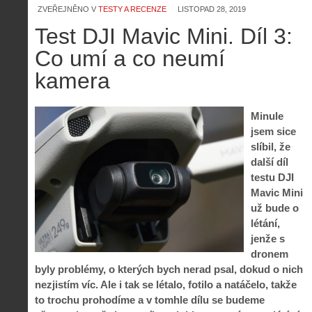
ZVEŘEJNĚNO V
TESTY A RECENZE
LISTOPAD 28, 2019
Test DJI Mavic Mini. Díl 3:
Co umí a co neumí
kamera
Minule
jsem sice
slíbil, že
další díl
testu DJI
Mavic Mini
už bude o
létání,
jenže s
dronem
byly problémy, o kterých bych nerad psal, dokud o nich
nezjistím víc. Ale i tak se létalo, fotilo a natáčelo, takže
to trochu prohodíme a v tomhle dílu se budeme