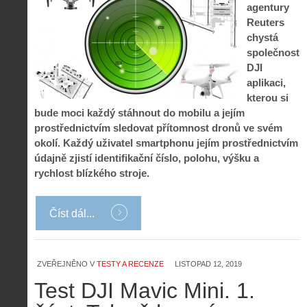
agentury
Reuters
chystá
společnost
DJI
aplikaci,
kterou si
bude moci každý stáhnout do mobilu a jejím
prostřednictvím sledovat přítomnost dronů ve svém
okolí. Každý uživatel smartphonu jejím prostřednictvím
údajně zjistí identifikační číslo, polohu, výšku a
rychlost blízkého stroje.
Číst dál...
ZVEŘEJNĚNO V
TESTY A RECENZE
LISTOPAD 12, 2019
Test DJI Mavic Mini. 1.