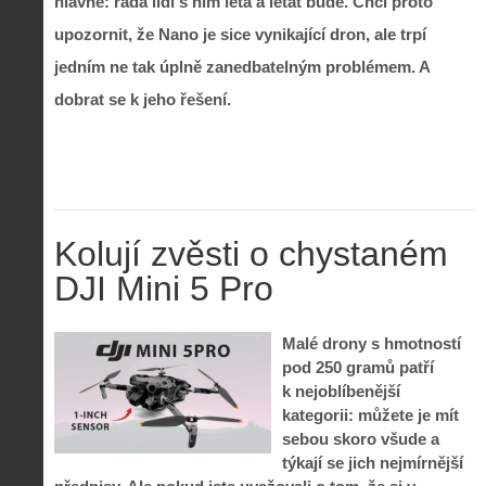
hlavně: řada lidí s ním létá a létat bude. Chci proto
upozornit, že Nano je sice vynikající dron, ale trpí
jedním ne tak úplně zanedbatelným problémem. A
dobrat se k jeho řešení.
Kolují zvěsti o chystaném
DJI Mini 5 Pro
Malé drony s hmotností
pod 250 gramů patří
k nejoblíbenější
kategorii: můžete je mít
sebou skoro všude a
týkají se jich nejmírnější