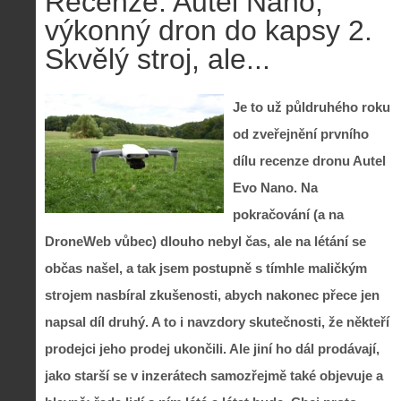
Recenze: Autel Nano,
výkonný dron do kapsy 2.
Skvělý stroj, ale...
Je to už půldruhého roku
od zveřejnění prvního
dílu recenze dronu Autel
Evo Nano. Na
pokračování (a na
DroneWeb vůbec) dlouho nebyl čas, ale na létání se
občas našel, a tak jsem postupně s tímhle maličkým
strojem nasbíral zkušenosti, abych nakonec přece jen
napsal díl druhý. A to i navzdory skutečnosti, že někteří
prodejci jeho prodej ukončili. Ale jiní ho dál prodávají,
jako starší se v inzerátech samozřejmě také objevuje a