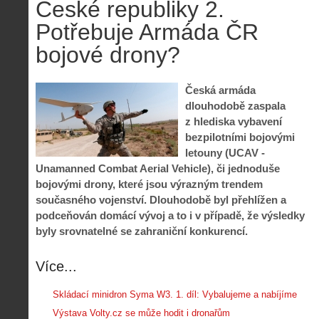
České republiky 2.
Potřebuje Armáda ČR
bojové drony?
Česká armáda
dlouhodobě zaspala
z hlediska vybavení
bezpilotními bojovými
letouny (UCAV -
Unamanned Combat Aerial Vehicle), či jednoduše
bojovými drony, které jsou výrazným trendem
současného vojenství. Dlouhodobě byl přehlížen a
podceňován domácí vývoj a to i v případě, že výsledky
byly srovnatelné se zahraniční konkurencí.
Více...
Z
Skládací minidron Syma W3. 1. díl: Vybalujeme a nabíjíme
h
i
Výstava Volty.cz se může hodit i dronařům
S