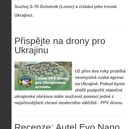
Suchoj S-70 Ochotnik (Lovec) a získání jeho trosek
Ukrajinci.
Přispějte na drony pro
Ukrajinu
Už přes dva roky probíhá
nesmyslná ruská agrese
na Ukrajině. Pokud byste
chtěli podpořit statečné
ukrajinské obránce máte možnost pomocí jedné z
nejúčinnějších zbraní moderního válčiště - FPV dronu.
Recenze: Autel Evo Nano,