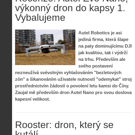
výkonný dron do kapsy 1.
Vybalujeme
Autel Robotics je asi
jediná firma, která šlape
na paty dominujícímu DJI
jak kvalitou, tak i výdrží
na trhu. Především ale
svého postavení
nezneužívá svévolným vyhlašováním "bezletových
zón" a šikanováním uživatele nutností "odemykat" stroj
prostřednictvím žádostí o povolení letu kamsi do Číny.
Zaujal mě především dron Autel Nano pro svou doslova
kapesní velikost.
Rooster: dron, který se
kutálí