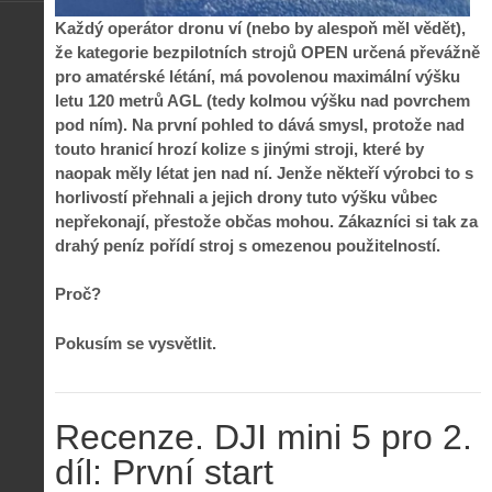
Každý operátor dronu ví (nebo by alespoň měl vědět),
že kategorie bezpilotních strojů OPEN určená převážně
pro amatérské létání, má povolenou maximální výšku
letu 120 metrů AGL (tedy kolmou výšku nad povrchem
pod ním). Na první pohled to dává smysl, protože nad
touto hranicí hrozí kolize s jinými stroji, které by
naopak měly létat jen nad ní. Jenže někteří výrobci to s
horlivostí přehnali a jejich drony tuto výšku vůbec
nepřekonají, přestože občas mohou. Zákazníci si tak za
drahý peníz pořídí stroj s omezenou použitelností.
Proč?
Pokusím se vysvětlit.
Recenze. DJI mini 5 pro 2.
díl: První start