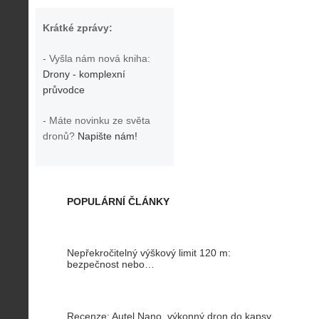
Krátké zprávy:
- Vyšla nám nová kniha:
Drony - komplexní
průvodce
- Máte novinku ze světa
dronů?
Napište nám!
POPULÁRNÍ ČLÁNKY
Nepřekročitelný výškový limit 120 m:
bezpečnost nebo…
Recenze: Autel Nano, výkonný dron do kapsy