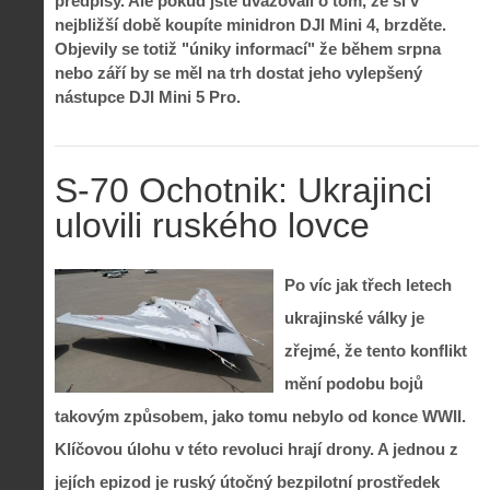
předpisy. Ale pokud jste uvažovali o tom, že si v
nejbližší době koupíte minidron DJI Mini 4, brzděte.
Objevily se totiž "úniky informací" že během srpna
nebo září by se měl na trh dostat jeho vylepšený
nástupce DJI Mini 5 Pro
.
S-70 Ochotnik: Ukrajinci
ulovili ruského lovce
Po víc jak třech letech
ukrajinské války je
zřejmé, že tento konflikt
mění podobu bojů
takovým způsobem, jako tomu nebylo od konce WWII.
Klíčovou úlohu v této revoluci hrají drony. A jednou z
jejích epizod je ruský útočný bezpilotní prostředek