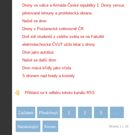
s
A
e
Drony ve válce a Armáda České republiky 1. Drony versus
t
i
r
o
pilotované letouny a protiletecká obrana
s
i
r
Našel se dron
V
á
i
i
l
Drony v Poslanecké sněmovně ČR
e
e
:
d
Dvě stě studentů z celého světa se na Fakultě
w
Z
P
r
-
elektrotechnické ČVUT učilo létat s drony
a
ř
o
p
č
Dron jako autobus
e
n
o
í
d
ů
Našel se další dron
m
n
p
:
o
á
Dron mává křídly jako včela
i
1
c
m
s
.
S dronem nad hrady a kostely
n
e
y
N
í
s
p
e
k
d
r
Přihlásit se k odběru tohoto kanálu RSS
p
k
r
o
r
a
o
l
á
ž
n
é
v
Začátek
Předchozí
1
2
3
…
d
y
t
e
é
:
á
m
h
3
Následující
Konec
Strana 1 z 19
n
z
o
.
í
a