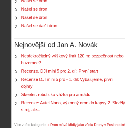
Našel se dron
t
i
r
o
Našel se dron
s
i
r
V
á
Našel se dron
i
i
l
e
Našel se další dron
e
:
d
w
Z
P
r
-
a
ř
o
p
č
Nejnovější od Jan A. Novák
e
n
o
í
d
ů
m
n
p
:
Nepřekročitelný výškový limit 120 m: bezpečnost nebo
o
á
i
1
buzerace?
c
m
s
.
n
e
Recenze. DJI mini 5 pro 2. díl: První start
y
N
í
s
p
e
Recenze DJI mini 5 pro - 1. díl: Vybalujeme, první
k
d
r
p
k
r
dojmy
o
r
a
o
l
á
Skeeter: robotická vážka pro armádu
ž
n
é
v
d
y
Recenze: Autel Nano, výkonný dron do kapsy 2. Skvělý
t
e
é
:
á
stroj, ale...
m
h
3
n
z
o
.
í
a
p
Z
Více z této kategorie:
« Dron mává křídly jako včela
Drony v Poslanecké
s
p