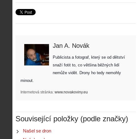
Jan A. Novák
Publicista a fotograf, který se od dětství 
snaží fotit to, co většina běžných lidí 
nemůže vidět. Drony ho tedy nemohly 
minout. 
Internetová stránka:
www.novakoviny.eu
Z
Související položky (podle značky)
h
i
Našel se dron
S
s
A
e