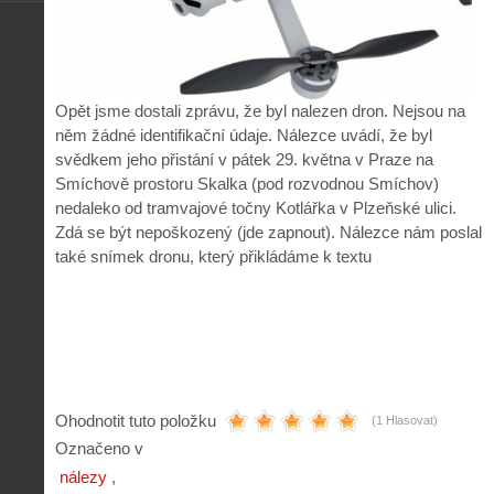
Opět jsme dostali zprávu, že byl nalezen dron. Nejsou na
něm žádné identifikační údaje. Nálezce uvádí, že byl
svědkem jeho přistání v pátek 29. května v Praze na
Smíchově prostoru Skalka (pod rozvodnou Smíchov)
nedaleko od tramvajové točny Kotlářka v Plzeňské ulici.
Zdá se být nepoškozený (jde zapnout). Nálezce nám poslal
také snímek dronu, který přikládáme k textu
Ohodnotit tuto položku
(1 Hlasovat)
Označeno v
nálezy