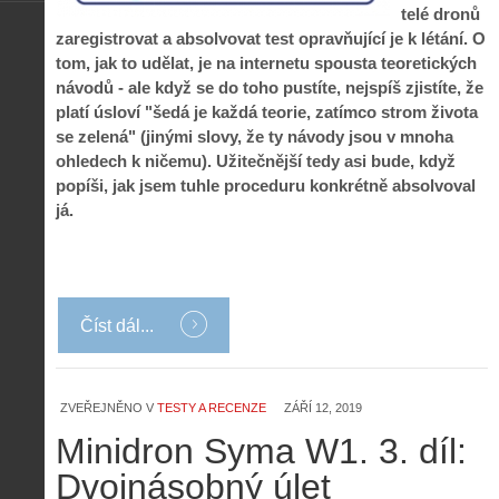
telé dronů
zaregistrovat a absolvovat test opravňující je k létání. O
tom, jak to udělat, je na internetu spousta teoretických
návodů - ale když se do toho pustíte, nejspíš zjistíte, že
platí úsloví "šedá je každá teorie, zatímco strom života
se zelená" (jinými slovy, že ty návody jsou v mnoha
ohledech k ničemu). Užitečnější tedy asi bude, když
popíši, jak jsem tuhle proceduru konkrétně absolvoval
já.
Číst dál...
ZVEŘEJNĚNO V
TESTY A RECENZE
ZÁŘÍ 12, 2019
Minidron Syma W1. 3. díl:
Dvojnásobný úlet