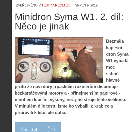
ZVEŘEJNĚNO V
TESTY A RECENZE
SRPEN 9, 2019
Minidron Syma W1. 2. díl:
Něco je jinak
Bezmála
kapesní
dron Syma
W1 vypadá
moc
slibně,
hlavně
proto že navzdory trpasličím rozměrům disponuje
bezkartáčovými motory a - přinejmenším papírově - i
mnohem lepšími výkony, než jiné stroje téhle velikosti.
V minulém díle testu jsme ho vybalili z krabice a
připravili k letu, ale ouha...
Číst dál...