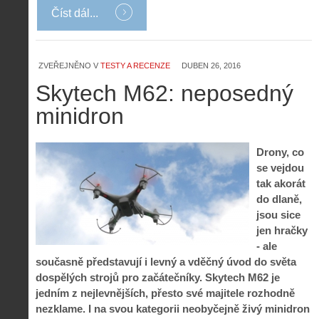
Číst dál...
Z
h
ZVEŘEJNĚNO V
TESTY A RECENZE
DUBEN 26, 2016
i
S
s
Skytech M62: neposedný
A
e
t
i
r
o
minidron
s
i
r
V
á
i
i
l
e
Drony, co
e
:
d
se vejdou
w
Z
P
r
tak akorát
-
a
ř
o
p
č
do dlaně,
e
n
o
í
jsou sice
d
ů
m
n
jen hračky
p
:
o
á
i
1
- ale
c
m
s
.
současně představují i levný a vděčný úvod do světa
n
e
y
N
dospělých strojů pro začátečníky. Skytech M62 je
í
s
p
e
k
d
jedním z nejlevnějších, přesto své majitele rozhodně
r
p
k
r
nezklame. I na svou kategorii neobyčejně živý minidron
o
r