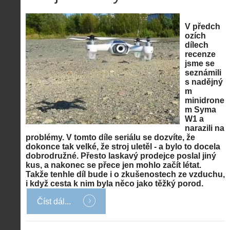
V předch
ozích
dílech
recenze
jsme se
seznámili
s nadějný
m
minidrone
m Syma
W1 a
narazili na
problémy. V tomto díle seriálu se dozvíte, že
dokonce tak velké, že stroj uletěl - a bylo to docela
dobrodružné. Přesto laskavý prodejce poslal jiný
kus, a nakonec se přece jen mohlo začít létat.
Takže tenhle díl bude i o zkušenostech ze vzduchu,
i když cesta k nim byla něco jako těžký porod.
Číst dál...