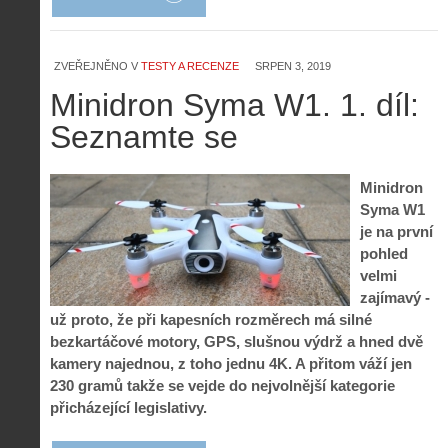
ZVEŘEJNĚNO V
TESTY A RECENZE
SRPEN 3, 2019
Minidron Syma W1. 1. díl:
Seznamte se
Minidron
Syma W1
je na první
pohled
velmi
zajímavý -
už proto, že při kapesních rozměrech má silné
bezkartáčové motory, GPS, slušnou výdrž a hned dvě
kamery najednou, z toho jednu 4K. A přitom váží jen
230 gramů takže se vejde do nejvolnější kategorie
přicházející legislativy.