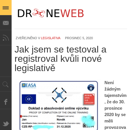
ZVEŘEJNĚNO V
LEGISLATIVA
PROSINEC 5, 2020
Jak jsem se testoval a
registroval kvůli nové
legislativě
Není
žádným
tajemstvím
, že do 30.
prosince
2020 by se
měli
provozova