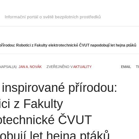
Informační portál o světě bezpilotních prostředků
řírodou: Robotici z Fakulty elektrotechnické ČVUT napodobují let hejna ptáků
NAPSAL(A)
JAN A. NOVÁK
ZVEŘEJNĚNO V
AKTUALITY
EMAIL
T
inspirované přírodou:
ci z Fakulty
rotechnické ČVUT
bují let hejna ptáků