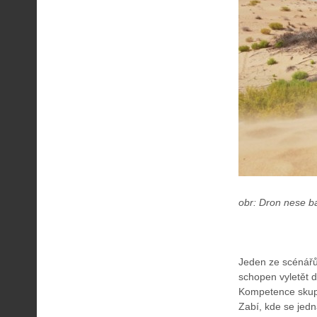
obr: Dron nese b
Jeden ze scénářů
schopen vyletět d
Kompetence skupi
Zabí, kde se jedn