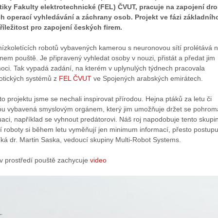
tiky Fakulty elektrotechnické (FEL) ČVUT, pracuje na zapojení dr
h operací vyhledávání a záchrany osob. Projekt ve fázi základníh
íležitost pro zapojení českých firem.
 nízkoletících robotů vybavených kamerou s neuronovou sítí prolétává 
em pouště. Je připravený vyhledat osoby v nouzi, přistát a předat jim
moci. Tak vypadá zadání, na kterém v uplynulých týdnech pracovala
botických systémů z
FEL ČVUT
ve Spojených arabských emirátech.
oto projektu jsme se nechali inspirovat přírodou. Hejna ptáků za letu či
sou vybavená smyslovým orgánem, který jim umožňuje držet se pohro
uaci, například se vyhnout predátorovi. Náš roj napodobuje tento skupi
 roboty si během letu vyměňují jen minimum informací, přesto postupu
íká dr. Martin Saska, vedoucí skupiny Multi-Robot Systems.
 v prostředí pouště zachycuje
video