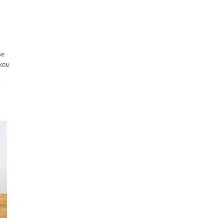
se
čkou
y