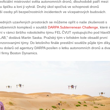
oficiální mistrovství světa autonomních dronů, dlouhodobě patří mezi
u špičku a loni ji vyhrál. Druhý úkol spočívá ve schopnosti dronů
vší osoby při bezpečnostních incidentech ve vícepatrových budovách.
ehledných uzavřených prostorách se můžeme opřít o naše zkušenosti s
odzemních komplexů v soutěži
DARPA Subterrenean Challenge
, které 
ní v rámci širšího robotického týmu FEL ČVUT vystupujícího pod hlavi
," dodává Martin Saska. Pražský tým v loňském kole obsadil první
zorovanými týmy. Do letošního finále prestižní soutěže půjde tým dík
ionu dolarů od agentury DARPA posílen o letku autonomních dronů a dva
 firmy Boston Dynamics.