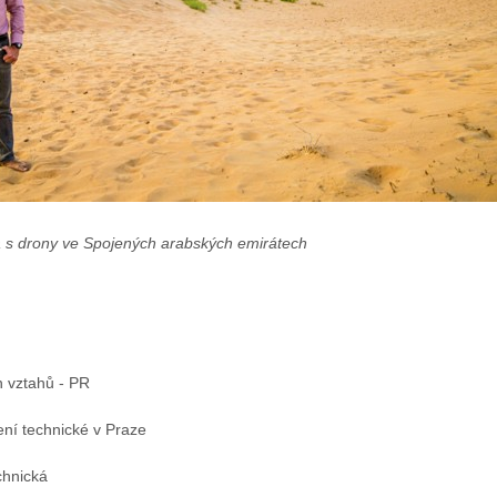
a s drony ve Spojených arabských emirátech
h vztahů - PR
ní technické v Praze
chnická