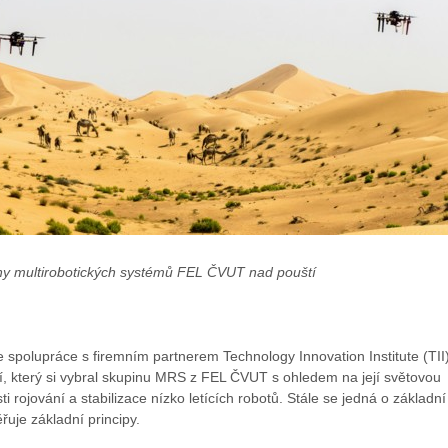
ny multirobotických systémů FEL ČVUT nad pouští
e spolupráce s firemním partnerem Technology Innovation Institute (TII
í, který si vybral skupinu MRS z FEL ČVUT s ohledem na její světovou
i rojování a stabilizace nízko letících robotů. Stále se jedná o základní
řuje základní principy.