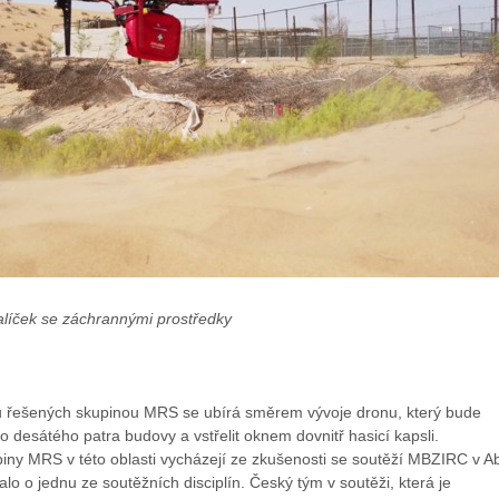
alíček se záchrannými prostředky
 řešených skupinou MRS se ubírá směrem vývoje dronu, který bude
o desátého patra budovy a vstřelit oknem dovnitř hasicí kapsli.
ny MRS v této oblasti vycházejí ze zkušenosti se soutěží MBZIRC v A
alo o jednu ze soutěžních disciplín. Český tým v soutěži, která je