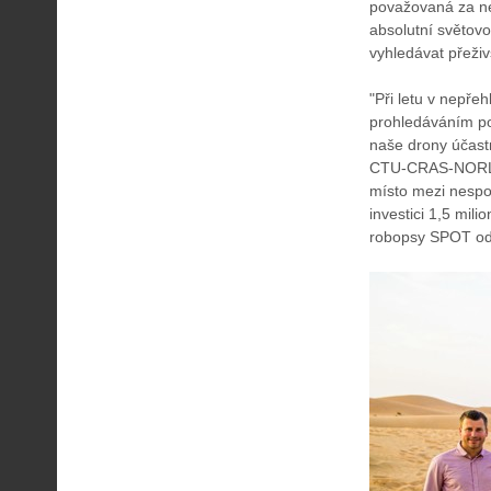
považovaná za ne
absolutní světovo
vyhledávat přeži
"Při letu v nepř
prohledáváním p
naše drony účast
CTU-CRAS-NORLAB
místo mezi nespon
investici 1,5 mil
robopsy SPOT od