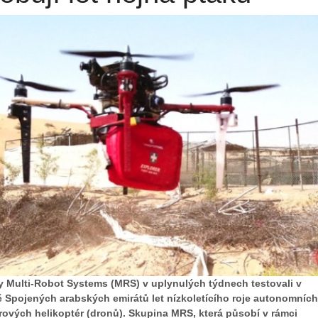
y Multi-Robot Systems (MRS) v uplynulých týdnech testovali v
ě Spojených arabských emirátů let nízkoletícího roje autonomních
rových helikoptér (dronů). Skupina MRS, která působí v rámci