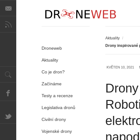
Aktuality
/
Drony inspirované p
Droneweb
Aktuality
KVĚTEN 10, 2021
Co je dron?
Začínáme
Drony 
Testy a recenze
Roboti
Legislativa dronů
elekt
Civilní drony
Vojenské drony
napodo