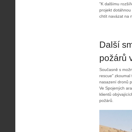
"K dalšímu rozšíř
projekt dotáhnou 
chtít navázat na
Další s
požárů 
Současně s možno
rescue" zkoumal 
nasazení dronů p
Ve Spojených ara
klientů obývající
požárů.