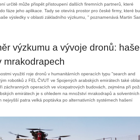
ení určitě může přispět přistoupení dalších firemních partnerů, které
do fáze jeho aplikace. Tady se otevírá prostor pro české firmy, které b
 naše výsledky v oblasti základního výzkumu, " poznamenává Martin Sa
měr výzkumu a vývoje dronů: haše
v mrakodrapech
stmi využití roje dronů v humanitárních operacích typu "search and
tým robotiků z FEL ČVUT ve Spojených arabských emirátech také obla
ři záchranných operacích ve vícepatrových budovách, zejména při pož
bských emirátech je s ohledem na množství mrakodrapů a solventních
ch nejvyšší patra velká poptávka po alternativních systémech hašení