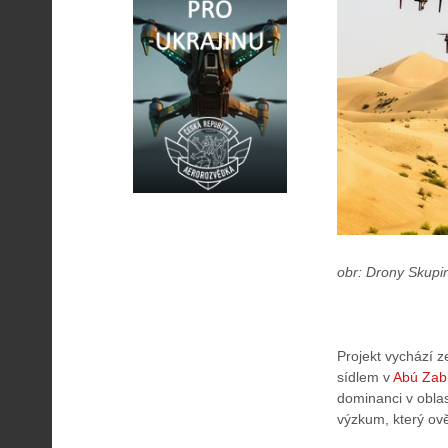
obr: Drony Skupi
Projekt vychází z
sídlem v
Abú Zab
dominanci v oblast
výzkum, který ově