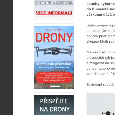
katedry kyberne
do humanitárníc
výzkumu dává př
Stabilizovaný roj
nehostinným terén
balíček první po
skupina Multi-ro
"Při realizaci toh
plovoucích ryb j
a reagovat na sit
pohyb, autonomní
koordinovaně, " ř
Testování robotů