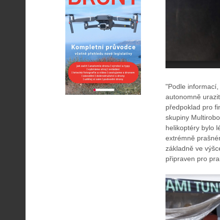
"Podle informací,
autonomně urazit
předpoklad pro f
skupiny Multirob
helikoptéry bylo 
extrémně prašném 
základně ve výšc
připraven pro pra