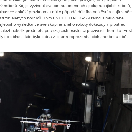
0 milionů Kč, je vyvinout systém autonomních spolupracujících robotů,
asistence dokáží prozkoumat důl v případě důlního neštěstí a najít v ně
sti zavalených horníků. Tým ČVUT CTU-CRAS v rámci simulované
jlepšího výsledku ve své skupině a jeho roboty dokázaly v prostředí
alézt několik předmětů potvrzujících existenci přeživších horníků. Příst
y do oblasti, kde byla jedna z figurín reprezentujících zraněnou oběť