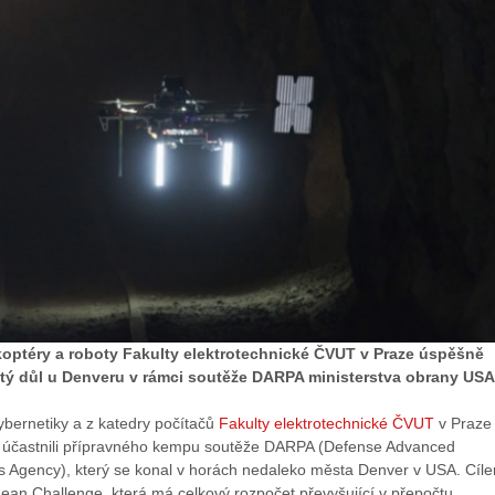
optéry a roboty Fakulty elektrotechnické ČVUT v Praze úspěšně
tý důl u Denveru v rámci soutěže DARPA ministerstva obrany USA
ybernetiky a z katedry počítačů
Fakulty elektrotechnické ČVUT
v Praze
 účastnili přípravného kempu soutěže DARPA (Defense Advanced
s Agency), který se konal v horách nedaleko města Denver v USA. Cíl
an Challenge, která má celkový rozpočet převyšující v přepočtu