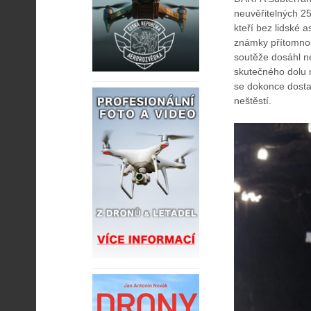
neuvěřitelných 25
kteří bez lidské 
známky přítomno
soutěže dosáhl ne
skutečného dolu n
se dokonce dostal
neštěstí.