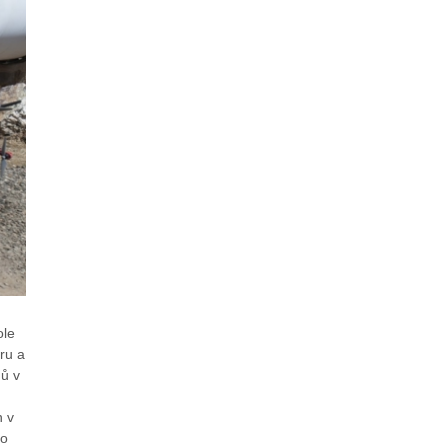
ole
ru a
mů v
n v
ho