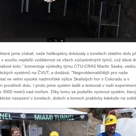
 které jsme získali, naše helikoptéry dokázaly v tunelech zlatého dolu p
 v součtu nejdelší vzdálenost ze všech zúčastněných týmů, což dává d
inálové kolo," komentuje výsledky týmu CTU-CRAS Martin Saska, vedou
otických systémů na ČVUT, a dodává: "Nejproblematičtější pro naše
létat ve velmi vysoké nadmořské výšce Skalistých hor v Coloradu a v
prostředí dolu. I proto jsme systém ladili a testovali v naší experiment
e 3000 metrů nad mořem. Díky tomu se podařilo vyvinout systém, který
ktické nasazení v tunelech, dolech a lomech prakticky kdekoliv na světě