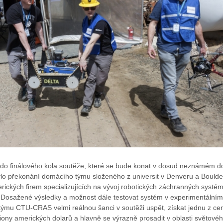
 do finálového kola soutěže, které se bude konat v dosud neznámém d
ylo překonání domácího týmu složeného z universit v Denveru a Boulde
rických firem specializujících na vývoj robotických záchranných systé
 Dosažené výsledky a možnost dále testovat systém v experimentálním
ýmu CTU-CRAS velmi reálnou šanci v soutěži uspět, získat jednu z ce
liony amerických dolarů a hlavně se výrazně prosadit v oblasti světové