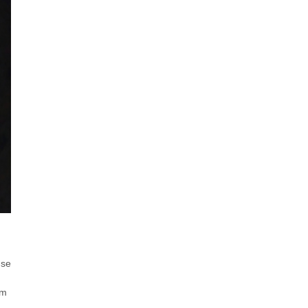
 se
em