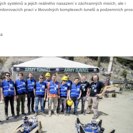
ch systémů a jejich reálného nasazení v záchranných misích, ale i
nitorovacích prací v libovolných komplexech tunelů a podzemních prost
vá