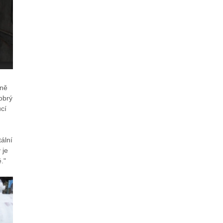
lně
obrý
cí
ální
 je
."