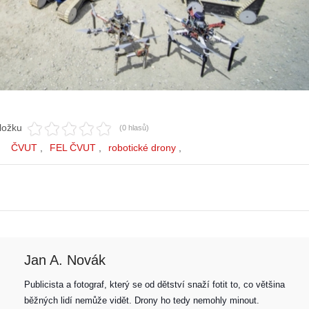
ložku
(0 hlasů)
ČVUT
FEL ČVUT
robotické drony
Jan A. Novák
Publicista a fotograf, který se od dětství snaží fotit to, co většina 
běžných lidí nemůže vidět. Drony ho tedy nemohly minout. 