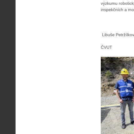
výzkumu robotický
inspekčních a mo
Libuše Petržílko
ČVUT