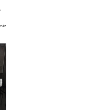
m
roje