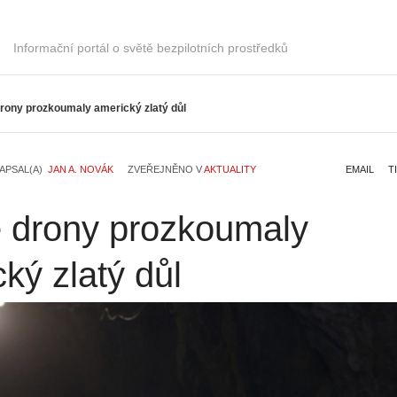
Informační portál o světě bezpilotních prostředků
rony prozkoumaly americký zlatý důl
APSAL(A)
JAN A. NOVÁK
ZVEŘEJNĚNO V
AKTUALITY
EMAIL
T
 drony prozkoumaly
ký zlatý důl