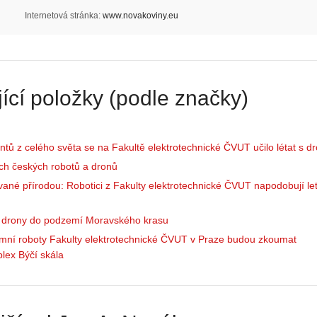
Internetová stránka:
www.novakoviny.eu
Z
h
S
i
ící položky (podle značky)
e
s
r
t
i
o
ntů z celého světa se na Fakultě elektrotechnické ČVUT učilo létat s d
á
r
l
i
ch českých robotů a dronů
:
e
vané přírodou: Robotici z Fakulty elektrotechnické ČVUT napodobují le
Z
d
a
r
i drony do podzemí Moravského krasu
č
o
í
n
mní roboty Fakulty elektrotechnické ČVUT v Praze budou zkoumat
n
ů
lex Býčí skála
á
:
m
1
e
.
s
N