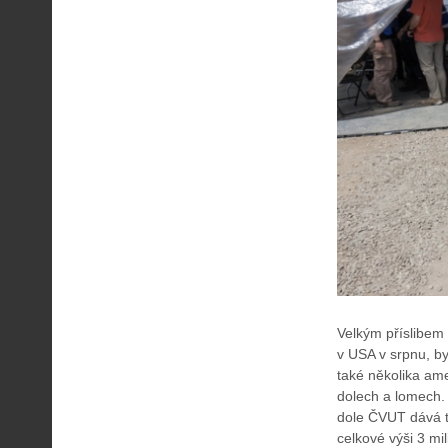
Velkým příslibem
v USA v srpnu, b
také několika ame
dolech a lomech.
dole ČVUT dává t
celkové výši 3 mi