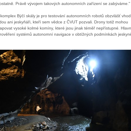
statně. Právě vývojem takových autonomních zařízení se zabýváme."
 komplex Býčí skály je pro testování autonomních robotů obzvlášť vhod
jdou ani jeskyňáři, kteří sem vědce z ČVUT pozvali. Drony totiž mohou
povat vysoké kolmé komíny, které jsou jinak téměř nepřístupné. Hlav
prověření systémů autonomní navigace v obtížných podmínkách jeskyn