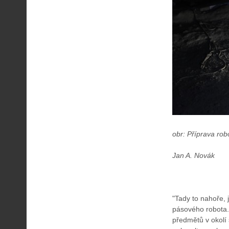
obr: Příprava rob
Jan A. Novák
"Tady to nahoře, 
pásového robota.
předmětů v okolí 