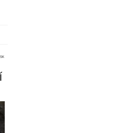
ISK
í