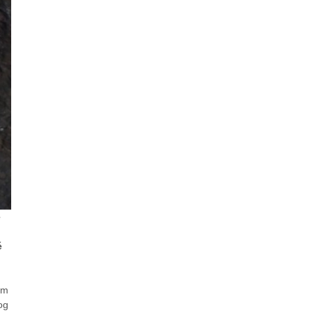
e
é
ým
og