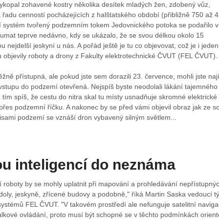
vykopal zohavené kostry několika desítek mladých žen, zdobený vůz,
 řadu cenností pocházejících z halštatského období (přibližně 750 až 
ynní systém tvořený podzemním tokem Jedovnického potoka se podařilo v
oumat teprve nedávno, kdy se ukázalo, že se svou délkou okolo 15
u nejdelší jeskyní u nás. A pořád ještě je tu co objevovat, což je i jeden
u objevily roboty a drony z Fakulty elektrotechnické ČVUT (FEL ČVUT).
ěžně přístupná, ale pokud jste sem dorazili 23. července, mohli jste nají
 vstupu do podzemí otevřená. Nejspíš byste neodolali lákání tajemného
tím spíš, že cestu do nitra skal tu místy usnadňuje skromné elektrické
 přes podzemní říčku. A nakonec by se před vámi objevil obraz jak ze sci
isami podzemí se vznáší dron vybavený silným světlem...
u inteligencí do neznáma
 roboty by se mohly uplatnit při mapování a prohledávání nepřístupný
 doly, jeskyně, zřícené budovy a podobně," říká Martin Saska vedoucí 
systémů FEL ČVUT. "V takovém prostředí ale nefunguje satelitní navig
álkové ovládání, proto musí být schopné se v těchto podmínkách orient