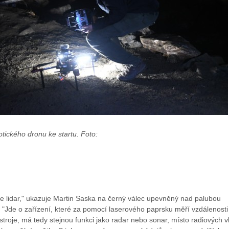
otického dronu ke startu. Foto:
je lidar," ukazuje Martin Saska na černý válec upevněný nad palubou
 "Jde o zařízení, které za pomocí laserového paprsku měří vzdálenosti
stroje, má tedy stejnou funkci jako radar nebo sonar, místo radiových v