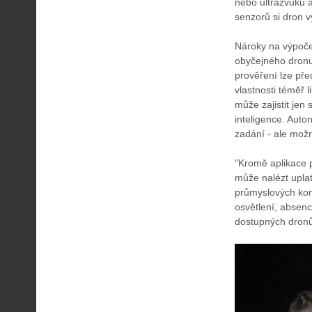
nebo ultrazvuku a
senzorů si dron v
Nároky na výpoče
obyčejného dronu, 
prověření lze před
vlastnosti téměř l
může zajistit jen
inteligence. Aut
zadání - ale možn
"Kromě aplikace 
může nalézt uplat
průmyslových kom
osvětlení, absen
dostupných dronů,