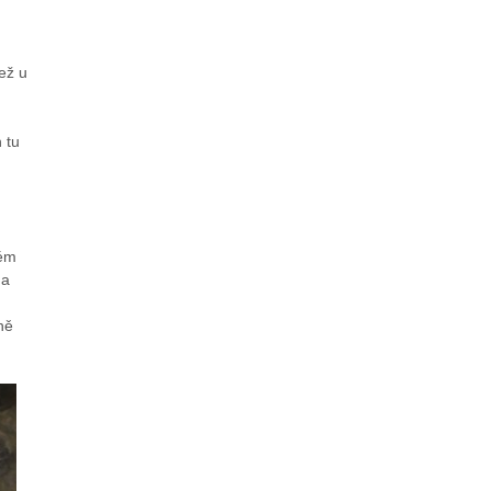
ež u
 tu
tém
 a
ně