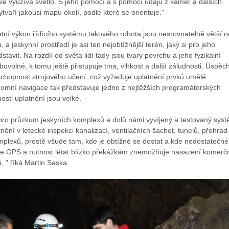
le využívá světlo. S jeho pomocí a s pomocí údajů z kamer a dalších
ytváří jakousi mapu okolí, podle které se orientuje."
tní výkon řídícího systému takového robota jsou nesrovnatelně větší n
a jeskynní prostředí je asi ten nejobtížnější terén, jaký si pro jeho
stavit. Na rozdíl od světa lidí tady jsou tvary povrchu a jeho fyzikální
ibovolné, k tomu ještě přistupuje tma, vlhkost a další záludnosti. Úspěch
 schopnost strojového učení, což vyžaduje uplatnění prvků umělé
onomní navigace tak představuje jedno z nejtěžších programátorských
osti uplatnění jsou velké.
pro průzkum jeskyních komplexů a dolů námi vyvíjený a testovaný sys
nění v letecké inspekci kanalizací, ventilačních šachet, tunelů, přehrad
plexů, prostě všude tam, kde je obtížné se dostat a kde nedostatečné
ce GPS a nutnost létat blízko překážkám znemožňuje nasazení komerč
 " říká Martin Saska.