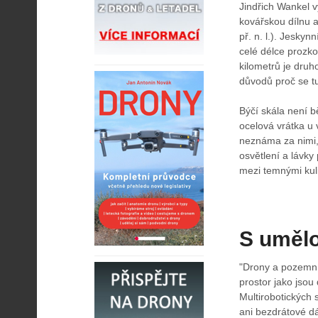
Jindřich Wankel 
kovářskou dílnu a
př. n. l.). Jesk
celé délce prozk
kilometrů je druho
důvodů proč se t
Býčí skála není b
ocelová vrátka u
neznáma za nimi, 
osvětlení a lávky
mezi temnými kul
S umělo
"Drony a pozemní
prostor jako jsou
Multirobotických 
ani bezdrátové d