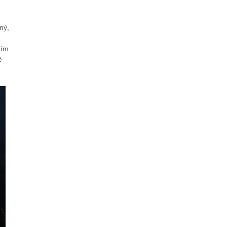
ný,
ním
ě