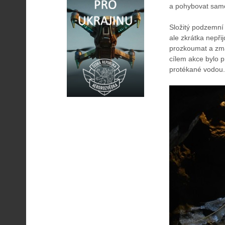
a pohybovat samo
Složitý podzemní
ale zkrátka nepři
prozkoumat a zma
cílem akce bylo 
protékané vodou.