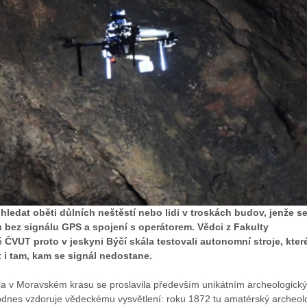
ledat oběti důlních neštěstí nebo lidi v troskách budov, jenže s
 bez signálu GPS a spojení s operátorem. Vědci z Fakulty
 ČVUT proto v jeskyni Býčí skála testovali autonomní stroje, kter
i tam, kam se signál nedostane.
la v Moravském krasu se proslavila především unikátním archeologick
odnes vzdoruje vědeckému vysvětlení: roku 1872 tu amatérský archeol