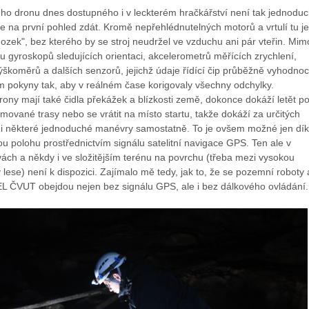
ho dronu dnes dostupného i v leckterém hračkářství není tak jednoduc
že na první pohled zdát. Kromě nepřehlédnutelných motorů a vrtulí tu je
ozek", bez kterého by se stroj neudržel ve vzduchu ani pár vteřin. Mim
u gyroskopů sledujících orientaci, akcelerometrů měřících zrychlení,
škoměrů a dalších senzorů, jejichž údaje řídící čip průběžně vyhodnoc
 pokyny tak, aby v reálném čase korigovaly všechny odchylky.
drony mají také čidla překážek a blízkosti země, dokonce dokáží letět p
vané trasy nebo se vrátit na místo startu, takže dokáží za určitých
t i některé jednoduché manévry samostatně. To je ovšem možné jen dí
ou polohu prostřednictvím signálu satelitní navigace GPS. Ten ale v
ách a někdy i ve složitějším terénu na povrchu (třeba mezi vysokou
lese) není k dispozici. Zajímalo mě tedy, jak to, že se pozemní roboty 
FEL ČVUT obejdou nejen bez signálu GPS, ale i bez dálkového ovládání.