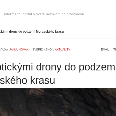
Informační portál o světě bezpilotních prostředků
ickými drony do podzemí Moravského krasu
SAL(A)
JAN A. NOVÁK
ZVEŘEJNĚNO V
AKTUALITY
EMAIL
T
otickými drony do podzem
ského krasu