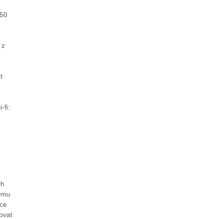
450
 z
t
-fi:
ch
týmu
ace
ovat