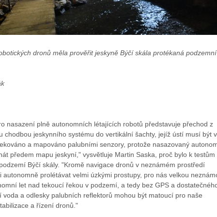
robotických dronů měla prověřit jeskyně Býčí skála protékaná podzemní
ák
ro nasazení plně autonomních létajících robotů představuje přechod z
tu chodbou jeskynního systému do vertikální šachty, jejíž ústí musí být v
tekováno a mapováno palubními senzory, protože nasazovaný autono
át předem mapu jeskyní," vysvětluje Martin Saska, proč bylo k testům
 podzemí Býčí skály. "Kromě navigace dronů v neznámém prostředí
ti autonomně prolétávat velmi úzkými prostupy, pro nás velkou neznám
nomní let nad tekoucí řekou v podzemí, a tedy bez GPS a dostatečnéh
cí voda a odlesky palubních reflektorů mohou být matoucí pro naše
abilizace a řízení dronů."