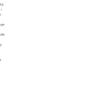
hý,
 i
o
uje
odle
ky
a