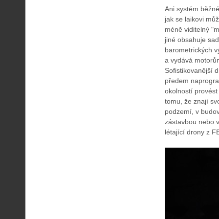
Ani systém běžné
jak se laikovi mů
méně viditelný "m
jiné obsahuje sad
barometrických vý
a vydává motorům
Sofistikovanější 
předem naprogramo
okolností provés
tomu, že znají sv
podzemí, v budov
zástavbou nebo v 
létající drony z 