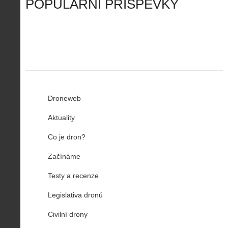
o
í
POPULÁRNÍ PŘÍSPĚVKY
R
…
n
z
u
…
Droneweb
Aktuality
Co je dron?
Začínáme
Testy a recenze
Legislativa dronů
Civilní drony