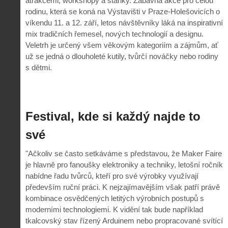
atrakcemi, workshopy a stánky. Zábavná akce pro celou
rodinu, která se koná na Výstavišti v Praze-Holešovicích o
víkendu 11. a 12. září, letos návštěvníky láká na inspirativní
mix tradičních řemesel, nových technologií a designu.
Veletrh je určený všem věkovým kategoriím a zájmům, ať
už se jedná o dlouholeté kutily, tvůrčí nováčky nebo rodiny
s dětmi.
Festival, kde si každý najde to
své
"Ačkoliv se často setkáváme s představou, že Maker Faire
je hlavně pro fanoušky elektroniky a techniky, letošní ročník
nabídne řadu tvůrců, kteří pro své výrobky využívají
především ruční práci. K nejzajímavějším však patří právě
kombinace osvědčených letitých výrobních postupů s
moderními technologiemi. K vidění tak bude například
tkalcovský stav řízený Arduinem nebo propracované svítící