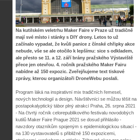
Na kutilském veletrhu Maker Faire v Praze už tradičně
mají své místo i stánky s DIY drony. Letos to už
začínalo vypadat, že kvůli panice z čínské chřipky akce
nebude, vše se ale otočilo k lepšímu: sice s odkladem,
ale přesto se 11. a 12. září brány pražského Výstaviště
přece jen otevřou. 4. ročník pražského Maker Fairu
nabídne až 150 expozic. Zveřejňujeme text tiskové
zprávy, kterou organizátoři DroneWebu poslali.
Program láká na inspirativní mix tradičních řemesel,
nových technologií a design. Návštěvníci se můžou těšit na
postapokalyptický tábor plný atrakcí Praha, 26. srpna 2021
- Na čtvrtý ročník celorepublikového festivalu novodobých
kutilů Maker Faire Prague 2021 se dosud přihlásilo -
navzdory otazníkům spojeným s epidemiologickou situací -
na 130 vystavovatelů s přibližně 150 expozicemi,