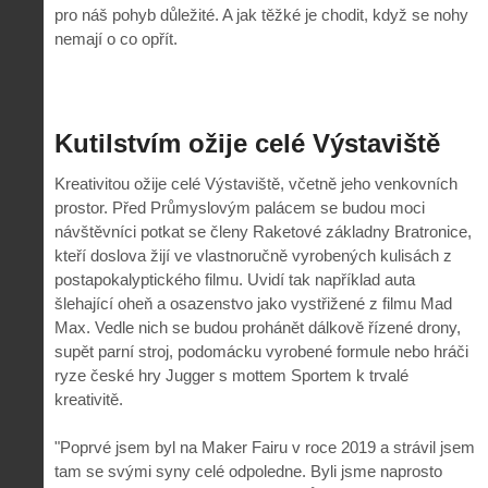
pro náš pohyb důležité. A jak těžké je chodit, když se nohy
nemají o co opřít.
Kutilstvím ožije celé Výstaviště
Kreativitou ožije celé Výstaviště, včetně jeho venkovních
prostor. Před Průmyslovým palácem se budou moci
návštěvníci potkat se členy Raketové základny Bratronice,
kteří doslova žijí ve vlastnoručně vyrobených kulisách z
postapokalyptického filmu. Uvidí tak například auta
šlehající oheň a osazenstvo jako vystřižené z filmu Mad
Max. Vedle nich se budou prohánět dálkově řízené drony,
supět parní stroj, podomácku vyrobené formule nebo hráči
ryze české hry Jugger s mottem Sportem k trvalé
kreativitě.
"Poprvé jsem byl na Maker Fairu v roce 2019 a strávil jsem
tam se svými syny celé odpoledne. Byli jsme naprosto