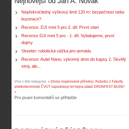
Nejnovější od Jan A. Novák
ř
o
p
č
e
n
o
í
d
ů
Nepřekročitelný výškový limit 120 m: bezpečnost nebo
m
n
p
:
buzerace?
o
á
i
1
c
m
Recenze. DJI mini 5 pro 2. díl: První start
s
.
n
e
y
N
Recenze DJI mini 5 pro - 1. díl: Vybalujeme, první
í
s
p
e
k
d
dojmy
r
p
k
r
o
r
Skeeter: robotická vážka pro armádu
a
o
l
á
ž
n
Recenze: Autel Nano, výkonný dron do kapsy 2. Skvělý
é
v
d
y
t
e
stroj, ale...
é
:
á
m
h
3
n
z
o
.
Více z této kategorie:
« Drony inspirované přírodou: Robotici z Fakulty
í
a
p
Z
elektrotechnické ČVUT napodobují let hejna ptáků
DRONFEST BUDE!
s
p
i
á
»
d
o
l
k
Pro psaní komentářů se přihlašte
r
m
o
l
o
e
t
a
n
n
a
d
y
u
d
y
v
t
r
ř
Č
ý