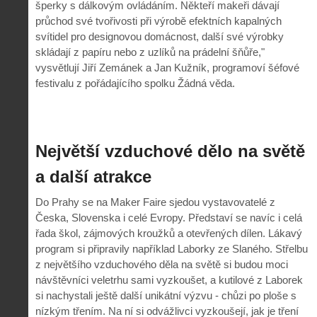
šperky s dálkovým ovládáním. Někteří makeři dávají
průchod své tvořivosti při výrobě efektních kapalných
svítidel pro designovou domácnost, další své výrobky
skládají z papíru nebo z uzlíků na prádelní šňůře,"
vysvětlují Jiří Zemánek a Jan Kužník, programoví šéfové
festivalu z pořádajícího spolku Žádná věda.
Největší vzduchové dělo na světě
a další atrakce
Do Prahy se na Maker Faire sjedou vystavovatelé z
Česka, Slovenska i celé Evropy. Představí se navíc i celá
řada škol, zájmových kroužků a otevřených dílen. Lákavý
program si připravily například Laborky ze Slaného. Střelbu
z největšího vzduchového děla na světě si budou moci
návštěvníci veletrhu sami vyzkoušet, a kutilové z Laborek
si nachystali ještě další unikátní výzvu - chůzi po ploše s
nízkým třením. Na ní si odvážlivci vyzkoušejí, jak je tření