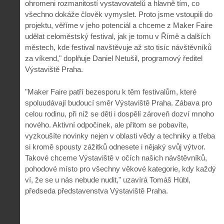
ohromeni rozmanitostí vystavovatelů a hlavně tím, co
všechno dokáže člověk vymyslet. Proto jsme vstoupili do
projektu, věříme v jeho potenciál a chceme z Maker Faire
udělat celoměstský festival, jak je tomu v Římě a dalších
městech, kde festival navštěvuje až sto tisíc návštěvníků
za víkend," doplňuje Daniel Netušil, programový ředitel
Výstaviště Praha.
"Maker Faire patří bezesporu k těm festivalům, které
spoluudávají budoucí směr Výstaviště Praha. Zábava pro
celou rodinu, při níž se děti i dospělí zároveň dozví mnoho
nového. Aktivní odpočinek, ale přitom se pobavíte,
vyzkoušíte novinky nejen v oblasti vědy a techniky a třeba
si kromě spousty zážitků odnesete i nějaký svůj výtvor.
Takové chceme Výstaviště v očích našich návštěvníků,
pohodové místo pro všechny věkové kategorie, kdy každý
ví, že se u nás nebude nudit," uzavírá Tomáš Hübl,
předseda představenstva Výstaviště Praha.