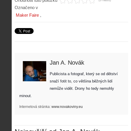
Ohodnotit tuto položku
(0 hlasů)
Označeno v
Maker Faire
Jan A. Novák
Z
Publicista a fotograf, který se od dětství 
h
i
snaží fotit to, co většina běžných lidí 
S
s
nemůže vidět. Drony ho tedy nemohly 
A
e
t
i
r
minout. 
o
s
i
r
V
á
Internetová stránka:
www.novakoviny.eu
i
i
l
e
e
:
d
w
Z
P
r
-
a