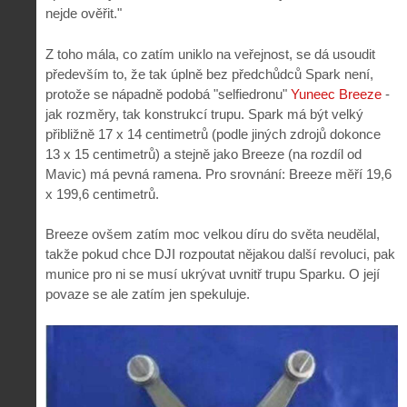
nejde ověřit."
Z toho mála, co zatím uniklo na veřejnost, se dá usoudit
především to, že tak úplně bez předchůdců Spark není,
protože se nápadně podobá "selfiedronu"
Yuneec Breeze
-
jak rozměry, tak konstrukcí trupu. Spark má být velký
přibližně 17 x 14 centimetrů (podle jiných zdrojů dokonce
13 x 15 centimetrů) a stejně jako Breeze (na rozdíl od
Mavic) má pevná ramena. Pro srovnání: Breeze měří 19,6
x 199,6 centimetrů.
Breeze ovšem zatím moc velkou díru do světa neudělal,
takže pokud chce DJI rozpoutat nějakou další revoluci, pak
munice pro ni se musí ukrývat uvnitř trupu Sparku. O její
povaze se ale zatím jen spekuluje.