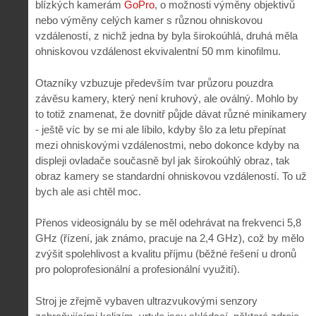
blízkých kamerám
GoPro
, o možnosti výměny objektivů
nebo výměny celých kamer s různou ohniskovou
vzdáleností, z nichž jedna by byla širokoúhlá, druhá měla
ohniskovou vzdálenost ekvivalentní 50 mm kinofilmu.
Otazníky vzbuzuje především tvar průzoru pouzdra
závěsu kamery, který není kruhový, ale oválný. Mohlo by
to totiž znamenat, že dovnitř půjde dávat různé minikamery
- ještě víc by se mi ale líbilo, kdyby šlo za letu přepínat
mezi ohniskovými vzdálenostmi, nebo dokonce kdyby na
displeji ovladače současně byl jak širokoúhlý obraz, tak
obraz kamery se standardní ohniskovou vzdáleností. To už
bych ale asi chtěl moc.
Přenos videosignálu by se měl odehrávat na frekvenci 5,8
GHz (řízení, jak známo, pracuje na 2,4 GHz), což by mělo
zvýšit spolehlivost a kvalitu příjmu (běžné řešení u dronů
pro poloprofesionální a profesionální využití).
Stroj je zřejmě vybaven ultrazvukovými senzory