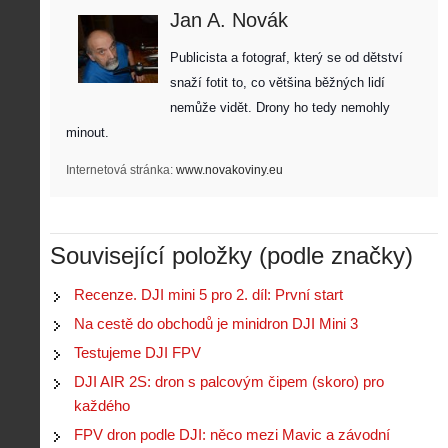
Jan A. Novák
Publicista a fotograf, který se od dětství 
snaží fotit to, co většina běžných lidí 
nemůže vidět. Drony ho tedy nemohly 
minout. 
Internetová stránka:
www.novakoviny.eu
Související položky (podle značky)
Recenze. DJI mini 5 pro 2. díl: První start
Na cestě do obchodů je minidron DJI Mini 3
Z
h
Testujeme DJI FPV
i
DJI AIR 2S: dron s palcovým čipem (skoro) pro
S
s
A
e
každého
t
i
r
o
FPV dron podle DJI: něco mezi Mavic a závodní
s
i
r