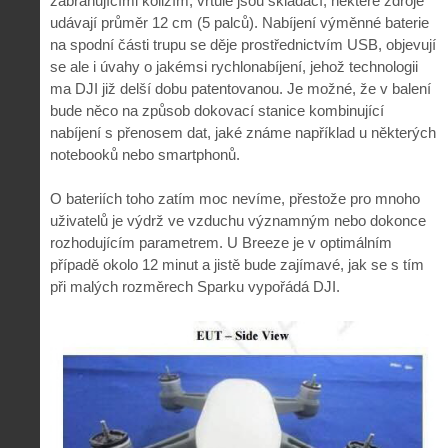
zabraňujícími kolizím, vrtule jsou skládací, některé zdroje
udávají průměr 12 cm (5 palců). Nabíjení výměnné baterie
na spodní části trupu se děje prostřednictvím USB, objevují
se ale i úvahy o jakémsi rychlonabíjení, jehož technologii
ma DJI již delší dobu patentovanou. Je možné, že v balení
bude něco na způsob dokovací stanice kombinující
nabíjení s přenosem dat, jaké známe například u některých
notebooků nebo smartphonů.
O bateriích toho zatím moc nevíme, přestože pro mnoho
uživatelů je výdrž ve vzduchu významným nebo dokonce
rozhodujícím parametrem. U Breeze je v optimálním
případě okolo 12 minut a jistě bude zajímavé, jak se s tím
při malých rozměrech Sparku vypořádá DJI.