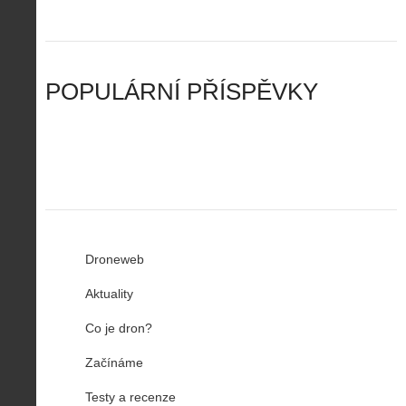
o
e
t
a
n
n
a
d
y
u
d
y
v
t
r
ř
Č
ý
o
í
POPULÁRNÍ PŘÍSPĚVKY
R
…
n
z
u
…
Droneweb
Aktuality
Co je dron?
Začínáme
Testy a recenze