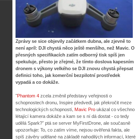
Zprávy se sice objevily začátkem dubna, ale zjevně to
není apríl: DJI chystá něco ještě menšího, než Mavic. O
přesných specifikacích zatím odborný tisk spíš jen
spekuluje, přesto je zřejmé, že tímto doslova kapesním
dronem s výkony velkého se DJI znovu chystá přepsat
definici toho, jak komerční bezpilotní prostředek
vypadá a co dokáže.
"
Phantom 4
zcela změnil představy veřejnosti o
schopnostech dronu, Inspire předvedl, jak překročit meze
technologických schopností,
Mavic Pro
ukázal co všechno
létající kamera dokáže a kam se s ní dá dostat - co tedy
udělá Spark?" ptá se server MyFirstDrone, ale současně
upozorňuje: To, co zatím víme, nejsou ověřená fakta, ale
spíš závěry udělané na základě nahodilých informací, které