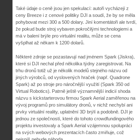
Také údaje o ceně jsou jen spekulací: autoři vycházejí z
ceny Breeze i z cenové politiky DJI a soudí, že by se měla
pohybovat mezi 300 a 500 dolary. Jiní komentátoři ale tvrdí,
že pokud bude stroj vybaven pokročilými technologiemi a
má v balení brýle pro virtuální realitu, může se cena
vyšplhat až někam k 1200 dolarů.
Některé zdroje se pozastavují nad jménem Spark (Jiskra),
které si DJI nechal před několika týdny zaregistrovat. Na
trhu dronů totiž už je několik modelů stejného názvu od
jiných výrobců, od vyslovených hraček (např. Quadrone
Spark) až po stroje pro náročnější využití (Spark 350 od
Virtual Robotics). Patrně ještě významnější indicií shoda
názvu s kickstarterovou firmou Spark Aerial zaměřenou na
vývoj programů pro simulátory dronů, v nichž nechybí ani
prvky virtuální reality, uplatnění 3D brýlí a podobně. DJI je
jednou ze společností, které do tohoto crowdfundingového
projektu investovaly a Spark Aerial vzájemnou spolupráci
na svých webových prezentacích často zmiňuje, což
nejspíš nebude náhoda.