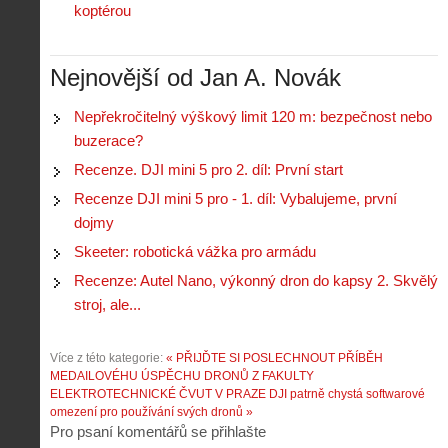
V
á
koptérou
i
i
l
e
e
:
d
w
Z
Nejnovější od Jan A. Novák
P
r
-
a
ř
o
p
č
e
n
Nepřekročitelný výškový limit 120 m: bezpečnost nebo
o
í
d
ů
buzerace?
m
n
p
:
o
á
i
Recenze. DJI mini 5 pro 2. díl: První start
1
c
m
s
.
Recenze DJI mini 5 pro - 1. díl: Vybalujeme, první
n
e
y
N
í
s
dojmy
p
e
k
d
r
p
Skeeter: robotická vážka pro armádu
k
r
o
r
a
o
Recenze: Autel Nano, výkonný dron do kapsy 2. Skvělý
l
á
ž
n
é
v
stroj, ale...
d
y
t
e
é
:
á
m
h
3
Více z této kategorie:
n
« PŘIJĎTE SI POSLECHNOUT PŘÍBĚH
z
o
.
MEDAILOVÉHU ÚSPĚCHU DRONŮ Z FAKULTY
í
a
p
Z
ELEKTROTECHNICKÉ ČVUT V PRAZE
DJI patrně chystá softwarové
s
p
i
á
omezení pro používání svých dronů »
d
o
l
k
Pro psaní komentářů se přihlašte
r
m
o
l