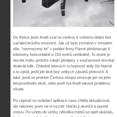
Do třetice jsem Anafi vzal na venkov k volnému létání bez
začátečnického omezení. Jak už bylo zmíněno v minulém
díle, "neomezený let" v podání firmy Parrot představuje 4
kilometry horizontálně a 150 metrů vertikálně. To druhé je
docela málo, protože zdejší předpisy v současnosti dovolují
dvakrát tolik. Ohledně letových schopností tedy šlo hlavně
o to zjistit, jestli jde limit bez velkých zásahů překročit. A
také, jestli se prokletí Čertova sloupu omezuje jen na jeho
bezprostřední okolí, nebo jestli má Anafi takové problémy
všude.
Po zapnutí se ovládací aplikace zase chtěla aktualizovat,
ale nakonec jsem na ni vyzrál: stačilo ji ukončit a spustit
znovu. Po vzletu do výšky několika metrů se opět ukázalo,