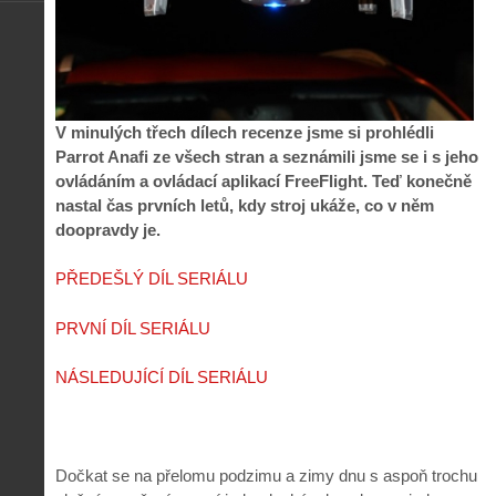
V minulých třech dílech recenze jsme si prohlédli
Parrot Anafi ze všech stran a seznámili jsme se i s jeho
ovládáním a ovládací aplikací FreeFlight. Teď konečně
nastal čas prvních letů, kdy stroj ukáže, co v něm
doopravdy je.
PŘEDEŠLÝ DÍL SERIÁLU
PRVNÍ DÍL SERIÁLU
NÁSLEDUJÍCÍ DÍL SERIÁLU
Dočkat se na přelomu podzimu a zimy dnu s aspoň trochu