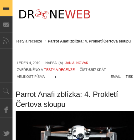
Testy a recenze
/
Parrot Anafi zblízka: 4. Prokletí Čertova sloupu
LEDEN 4, 2019
NAPSAL(A)
JAN A. NOVÁK
ZVEŘEJNĚNO V
TESTY A RECENZE
ČÍST
6257
KRÁT
VELIKOST PÍSMA
EMAIL
TISK
Parrot Anafi zblízka: 4. Prokletí
Čertova sloupu