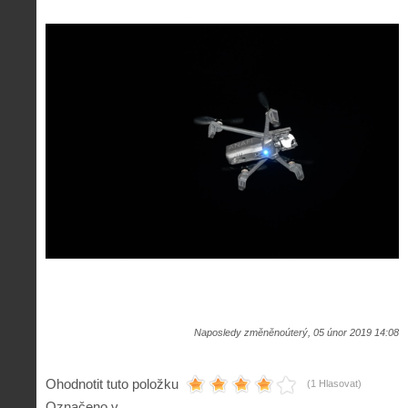
Naposledy změněnoúterý, 05 únor 2019 14:08
Ohodnotit tuto položku
(1 Hlasovat)
Označeno v