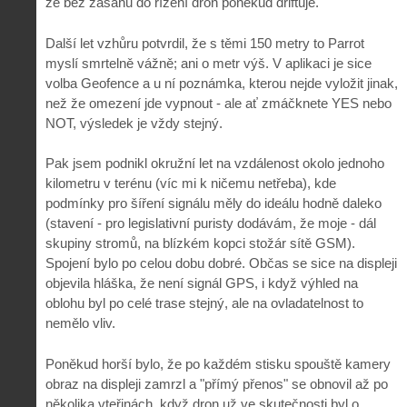
že bez zásahů do řízení dron poněkud driftuje.
Další let vzhůru potvrdil, že s těmi 150 metry to Parrot
myslí smrtelně vážně; ani o metr výš. V aplikaci je sice
volba Geofence a u ní poznámka, kterou nejde vyložit jinak,
než že omezení jde vypnout - ale ať zmáčknete YES nebo
NOT, výsledek je vždy stejný.
Pak jsem podnikl okružní let na vzdálenost okolo jednoho
kilometru v terénu (víc mi k ničemu netřeba), kde
podmínky pro šíření signálu měly do ideálu hodně daleko
(stavení - pro legislativní puristy dodávám, že moje - dál
skupiny stromů, na blízkém kopci stožár sítě GSM).
Spojení bylo po celou dobu dobré. Občas se sice na displeji
objevila hláška, že není signál GPS, i když výhled na
oblohu byl po celé trase stejný, ale na ovladatelnost to
nemělo vliv.
Poněkud horší bylo, že po každém stisku spouště kamery
obraz na displeji zamrzl a "přímý přenos" se obnovil až po
několika vteřinách, když dron už ve skutečnosti byl o