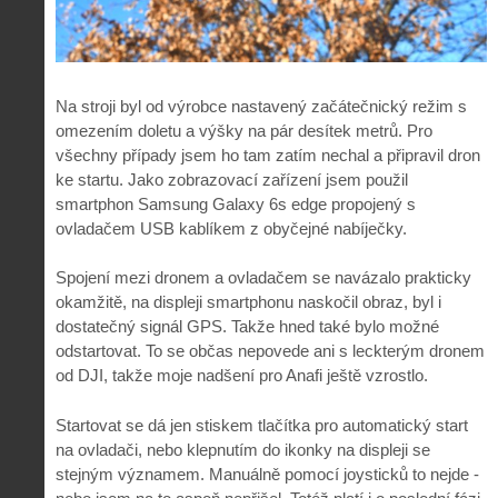
Na stroji byl od výrobce nastavený začátečnický režim s
omezením doletu a výšky na pár desítek metrů. Pro
všechny případy jsem ho tam zatím nechal a připravil dron
ke startu. Jako zobrazovací zařízení jsem použil
smartphon Samsung Galaxy 6s edge propojený s
ovladačem USB kablíkem z obyčejné nabíječky.
Spojení mezi dronem a ovladačem se navázalo prakticky
okamžitě, na displeji smartphonu naskočil obraz, byl i
dostatečný signál GPS. Takže hned také bylo možné
odstartovat. To se občas nepovede ani s leckterým dronem
od DJI, takže moje nadšení pro Anafi ještě vzrostlo.
Startovat se dá jen stiskem tlačítka pro automatický start
na ovladači, nebo klepnutím do ikonky na displeji se
stejným významem. Manuálně pomocí joysticků to nejde -