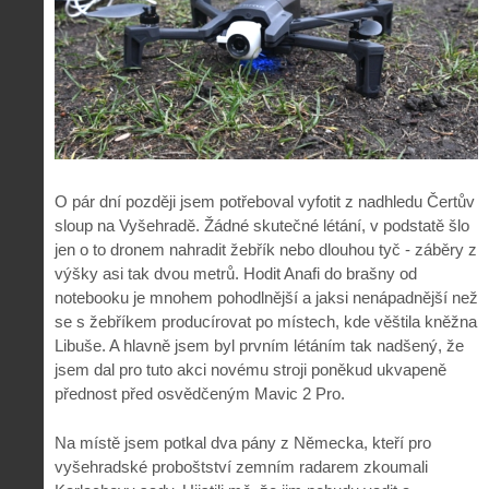
O pár dní později jsem potřeboval vyfotit z nadhledu Čertův
sloup na Vyšehradě. Žádné skutečné létání, v podstatě šlo
jen o to dronem nahradit žebřík nebo dlouhou tyč - záběry z
výšky asi tak dvou metrů. Hodit Anafi do brašny od
notebooku je mnohem pohodlnější a jaksi nenápadnější než
se s žebříkem producírovat po místech, kde věštila kněžna
Libuše. A hlavně jsem byl prvním létáním tak nadšený, že
jsem dal pro tuto akci novému stroji poněkud ukvapeně
přednost před osvědčeným Mavic 2 Pro.
Na místě jsem potkal dva pány z Německa, kteří pro
vyšehradské proboštství zemním radarem zkoumali