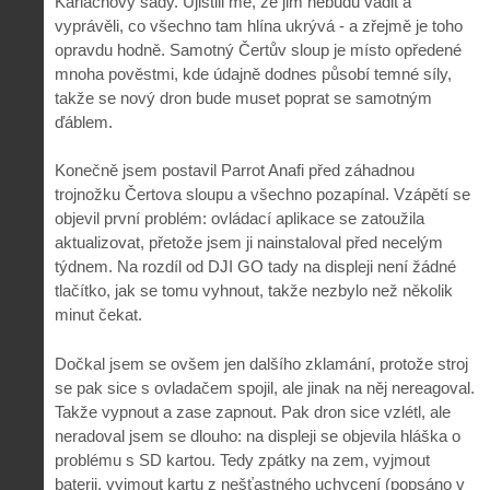
Karlachovy sady. Ujistili mě, že jim nebudu vadit a
vyprávěli, co všechno tam hlína ukrývá - a zřejmě je toho
opravdu hodně. Samotný Čertův sloup je místo opředené
mnoha pověstmi, kde údajně dodnes působí temné síly,
takže se nový dron bude muset poprat se samotným
ďáblem.
Konečně jsem postavil Parrot Anafi před záhadnou
trojnožku Čertova sloupu a všechno pozapínal. Vzápětí se
objevil první problém: ovládací aplikace se zatoužila
aktualizovat, přetože jsem ji nainstaloval před necelým
týdnem. Na rozdíl od DJI GO tady na displeji není žádné
tlačítko, jak se tomu vyhnout, takže nezbylo než několik
minut čekat.
Dočkal jsem se ovšem jen dalšího zklamání, protože stroj
se pak sice s ovladačem spojil, ale jinak na něj nereagoval.
Takže vypnout a zase zapnout. Pak dron sice vzlétl, ale
neradoval jsem se dlouho: na displeji se objevila hláška o
problému s SD kartou. Tedy zpátky na zem, vyjmout
baterii, vyjmout kartu z nešťastného uchycení (popsáno v