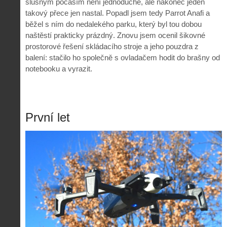
slušným počasím není jednoduché, ale nakonec jeden
takový přece jen nastal. Popadl jsem tedy Parrot Anafi a
běžel s ním do nedalekého parku, který byl tou dobou
naštěstí prakticky prázdný. Znovu jsem ocenil šikovné
prostorové řešení skládacího stroje a jeho pouzdra z
balení: stačilo ho společně s ovladačem hodit do brašny od
notebooku a vyrazit.
První let