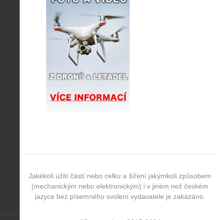
Jakékoli užití částí nebo celku a šíření jakýmkoli způsobem
(mechanickým nebo elektronickým) i v jiném než českém
jazyce bez písemného svolení vydavatele je zakázáno.