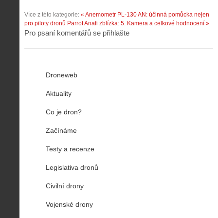
Více z této kategorie:
« Anemometr PL-130 AN: účinná pomůcka nejen
pro piloty dronů
Parrot Anafi zblízka: 5. Kamera a celkové hodnocení »
Pro psaní komentářů se přihlašte
Droneweb
Aktuality
Co je dron?
Začínáme
Testy a recenze
Legislativa dronů
Civilní drony
Vojenské drony