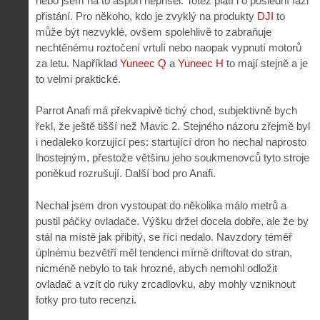
nebo jsem na to aspoň nepřišel. Totéž platí i o poslední fázi
přistání. Pro někoho, kdo je zvyklý na produkty
DJI
to
může být nezvyklé, ovšem spolehlivě to zabraňuje
nechtěnému roztočení vrtulí nebo naopak vypnutí motorů
za letu. Například
Yuneec Q
a
Yuneec H
to mají stejně a je
to velmi praktické.
Parrot Anafi má překvapivě tichý chod, subjektivně bych
řekl, že ještě tišší než Mavic 2. Stejného názoru zřejmě byl
i nedaleko korzující pes: startující dron ho nechal naprosto
lhostejným, přestože většinu jeho soukmenovců tyto stroje
poněkud rozrušují. Další bod pro Anafi.
Nechal jsem dron vystoupat do několika málo metrů a
pustil páčky ovladače. Výšku držel docela dobře, ale že by
stál na místě jak přibitý, se říci nedalo. Navzdory téměř
úplnému bezvětří měl tendenci mírně driftovat do stran,
nicméně nebylo to tak hrozné, abych nemohl odložit
ovladač a vzít do ruky zrcadlovku, aby mohly vzniknout
fotky pro tuto recenzi.