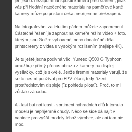
jen jedno: nezapomínat spustit kameru před startem, jinak
vás při hledání natočeného materiálu na paměťové kartě
kamery může po přistání čekat nepříjemné překvapení.
Na fotografování za letu tím pádem můžete zapomenout.
Částečné řešení je zapnout na kameře režim video + foto,
kterým jsou GoPro vybavené, nebo dodatečně dělat
printscreeny z videa s vysokým rozlišením (nejlépe 4K).
Je tu ještě jedna podivná věc. Yuneec Q500 G Typhoon
umožňuje přímý přenos obrazu z kamery na displej
vysílačky, což je skvělé. Jenže firemní materiály varují, že
se to nesmí používat pro FPV létání, tedy řízení
prostřednictvím displeje ("z pohledu pilota"). Proč, to mi
zůstalo záhadou.
A - last but not least - sortiment náhradních dílů k tomuto
modelu je nepříjemně chudý. Něco se sice dá najít v
nabídce pro vyšší modely téhož výrobce, ale ani tam nic
moc.