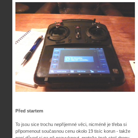
Před startem
To jsou sice trochu nepříjemné věci, nicméně je třeba si
připomenout současnou cenu okolo 19 tisíc korun - takže
není důvod si na ně nezvyknout, protože jinak stojí drony