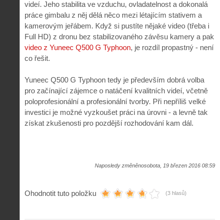
videí. Jeho stabilita ve vzduchu, ovladatelnost a dokonalá
práce gimbalu z něj dělá něco mezi létajícím stativem a
kamerovým jeřábem. Když si pustíte nějaké video (třeba i
Full HD) z dronu bez stabilizovaného závěsu kamery a pak
video z Yuneec Q500 G Typhoon
, je rozdíl propastný - není
co řešit.
Yuneec Q500 G Typhoon tedy je především dobrá volba
pro začínající zájemce o natáčení kvalitních videí, včetně
poloprofesionální a profesionální tvorby. Při nepříliš velké
investici je možné vyzkoušet práci na úrovni - a levně tak
získat zkušenosti pro pozdější rozhodování kam dál.
Naposledy změněnosobota, 19 březen 2016 08:59
Ohodnotit tuto položku
(3 hlasů)