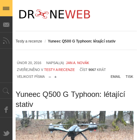
Testy a recenze
/
Yuneec Q500 G Typhoon: létající stativ
ÚNOR 20, 2016
NAPSAL(A)
JAN A. NOVÁK
ZVEŘEJNĚNO V
TESTY A RECENZE
ČÍST
9067
KRÁT
VELIKOST PÍSMA
EMAIL
TISK
Yuneec Q500 G Typhoon: létající
stativ