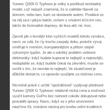
Yuneec Q500 G Typhoon je velký a poněkud neskladný
model, což nejspíš znamená, že si zalétáte hlavně za
domem, nebo tam, kam se dostanete autem. Prodává se
na něj sice i jakýsi batoh, ovšem s vrtulemi trčícími ven,
takže do hromadné dopravy, do lesa atd. nic moc.
Zjevně jde o levnější klon vyšších modelů tohoto výrobce,
navíc se zdá, že i ty trochu zaspaly dobu, protože vývoj
směřuje k menším, kompaktnějším a přitom stejně
výkonným typům. Je ale o odvěký problém veškeré
elektroniky: když budete kupovat to nejlepší a nejnovější,
nedoplatíte se, když budete čekat na zlevnění, musíte se
smířit s tím, že nemáte to nejlepší. Ve skutečnosti je
důležité dostat to, co opravdu využijete za slušnou cenu.
Nicméně právě z určité "opožděnosti" vyplývají přednosti
Yuneec Q500 G Typhoon: relativně nízká cena a možnost
využít kamery GoPro bez nutnosti cokoliv dokupovat nebo
provádět úpravy. Navíc, když se s jeho omezeními
naučíme žít, získáme nástroj pro tvorbu velmi kvalitních