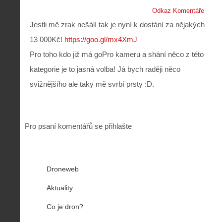
Odkaz Komentáře
Jestli mě zrak nešálí tak je nyní k dostání za nějakých
13 000Kč!
https://goo.gl/mx4XmJ
Pro toho kdo již má goPro kameru a shání něco z této
kategorie je to jasná volba! Já bych raději něco
svižnějšího ale taky mě svrbí prsty :D.
Pro psaní komentářů se přihlašte
Droneweb
Aktuality
Co je dron?