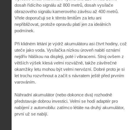
dosah řídícího signálu až 800 metrů, dosah vysílače
obrazového signálu kamerového závěsu až 400 metrů.
Vřele doporučuji se k těmto limitům za letu ani
nepřibližovat, protože opravdu platí jen za ideálních
podmínek.
Při klidném létání je výdrž akumulátoru asi čtvrt hodiny, což
uteče jako voda. Vysílačka nízkou úroveň nabití oznámí
nejdřív hláškou na displeji, poté i vibracemi. Stroj ovšem z
větších výšek klesá velmi rozvážně, takže závěrečné
okamžiky letu mohou být velmi nervózní. Dobré proto je si
let trochu rozvrhnout a začít s návratem ještě před prvním
varováním.
Náhradní akumulátor (nebo dokonce dva) rozhodně
představuje dobrou investici. Velmi se hodí adaptér pro
nabíjení z automobilu: zatímco létáte na druhý akumulátor,
první už se nabíjí.