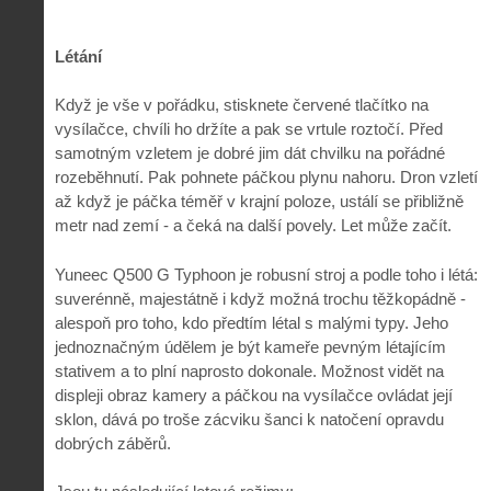
Létání
Když je vše v pořádku, stisknete červené tlačítko na
vysílačce, chvíli ho držíte a pak se vrtule roztočí. Před
samotným vzletem je dobré jim dát chvilku na pořádné
rozeběhnutí. Pak pohnete páčkou plynu nahoru. Dron vzletí
až když je páčka téměř v krajní poloze, ustálí se přibližně
metr nad zemí - a čeká na další povely. Let může začít.
Yuneec Q500 G Typhoon je robusní stroj a podle toho i létá:
suverénně, majestátně i když možná trochu těžkopádně -
alespoň pro toho, kdo předtím létal s malými typy. Jeho
jednoznačným údělem je být kameře pevným létajícím
stativem a to plní naprosto dokonale. Možnost vidět na
displeji obraz kamery a páčkou na vysílačce ovládat její
sklon, dává po troše zácviku šanci k natočení opravdu
dobrých záběrů.