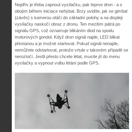
Nejdřív je třeba zapnout vysílačku, pak teprve dron - a s
obojím během iniciace nehýbat. Brzy uvidíte, jak se gimbal
(závěs) s kamerou otáčí do základní polohy a na displeji
vysílačky naskočí obraz z dronu. Ten mezitím pátrá po
signálu GPS, což oznamuje blikáním diod na spodu
motorových gondol. Když dron signál najde, LED blikat
přestanou a je možné startovat. Pokud signál nenajde,
nemůžete odstartovat, protože vrtule v takovém případě se
neroztočí. Jestli přesto chcete létat, musíte jít do menu
vysílačky a vypnout volbu létání podle GPS.