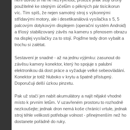
použitelné ke stejným účelům o pěkných pár tisícikorun
víc. Tím spíš, že nejen samotný stroj s výkonnými
střídavými motory, ale i desetikanálová vysílačka s 5, 5
palcovým dotykovým displejem (operační systém Android)
a tříosý stabilizovaný závěs na kameru s přenosem obrazu
na displej vysílačky za to stojí. Pojďme tedy dron vybalit a
trochu si zalétat.
Sestavení je snadné - až na jednu výjimku: zasunout do
závěsu kamery konektor, který ho spojuje s palubní
elektronikou dá dost práce a vyžaduje velké sebeovládání.
Konektor je totiž hluboko v krytu a špatně přístupný.
Doporučuji delší úzkou pinzetu.
Pak už stačí jen nabít akumulátory a najít nějaké vhodné
místo k prvním letům. V uzavřeném prostoru to rozhodně
nezkoušejte; jednak dron nemá koše chránící vrtule, jednak
stroj téhle velikosti potřebuje volnost - přinejmenším než ho
dostanete pořádně do ruky.