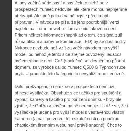
A tady začíná série pastí a pastiček, o nichž se v
prospektech Yuneec nedovíte, ale které mohou nepříjemně
překvapit. Alespoň pokud na ně nejste před koupí
připraveni. V návodu se píše, že jeho podrobnější verzi
najdete na firemním webu - tam ale nic takového není.
Přitom některé informace (například o tom, co signalizují
různá blikání a barevné kombinace LED) by se dost hodily.
Nakonec nezbude než vzít za vděk návodem na vyšší
model, od něhož je tento sice zřejmě odvozený, ledacos
ovšem shodné není. Což (společně se zlevněním) působí
dojmem, že výrobce dal od Yuneec Q500 G Typhoon ruce
pryč. U produktu této kategorie to nevyhlíží moc seriózně.
Další překvapení, o němž se v prospektech nemluví,
přinese vysílačka. Obsahuje sice tlačítko pro spuštění a
vypnutí kamery a tlačítko pro pořízení snímku - brzy ale
zjistíte, že GoPro v závěsu na ně nereaguje. Ukáže se, že i
vysílačka je určená pro vyšší model s vestavěnou vlastní
kamerou (a najít potvrzení této skutečnosti na poněkud
chaotickém firemním webu není právě snadné). Chce to