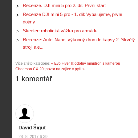
Recenze. DJI mini 5 pro 2. díl: První start
Recenze DJI mini 5 pro - 1. díl: Vybalujeme, první
dojmy
Skeeter: robotická vážka pro armádu
Recenze: Autel Nano, výkonný dron do kapsy 2. Skvělý
stroj, ale...
Více z této kategorie:
« Evo Flyer II: odolný minidron s kamerou
Cheerson CX-20: pozor na zajíce v pytli »
1 komentář
David Šigut
28. 8. 2017 6:39