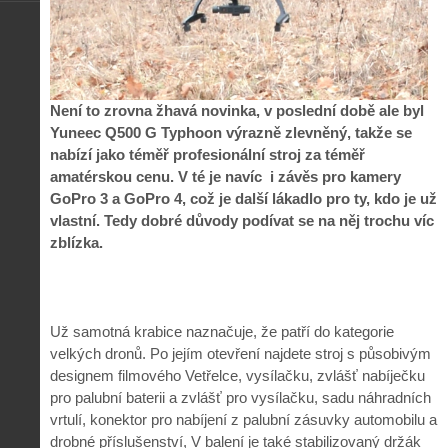
Není to zrovna žhavá novinka, v poslední době ale byl
Yuneec Q500 G Typhoon výrazně zlevněný, takže se
nabízí jako téměř profesionální stroj za téměř
amatérskou cenu. V té je navíc i závěs pro kamery
GoPro 3 a GoPro 4, což je další lákadlo pro ty, kdo je už
vlastní. Tedy dobré důvody podívat se na něj trochu víc
zblízka.
Už samotná krabice naznačuje, že patří do kategorie
velkých dronů. Po jejím otevření najdete stroj s působivým
designem filmového Vetřelce, vysílačku, zvlášť nabíječku
pro palubní baterii a zvlášť pro vysílačku, sadu náhradních
vrtulí, konektor pro nabíjení z palubní zásuvky automobilu a
drobné příslušenství, V balení je také stabilizovaný držák