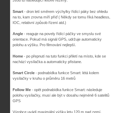
Jsou tu následující letové režimy:
Smart
- dron letí směrem výchylky řídící páky bez ohledu
na to, kam zrovna míří příď ( Někdy se tomu říká headless,
IOC, relativní způsob řízení atd.)
Angle
- reaguje na povely řídící páčky ve smyslu své
orientace. Pokud má signál GPS, udržuje automaticky
polohu a výšku. Pro filmování nejlepší.
Home
- po přepnutí na tuto funkci přiletí na místo, kde se
nachází vysílačka a automaticky přistane.
Smart Circle
- podnabídka funkce Smart: létá kolem
vysílačky v kruhu o průměru 16 metrů
Follow Me
- opět podnabídka funkce Smart: následuje
polohu vysílačky, musí ale být v dosahu nejméně 6 satelitů
GPS
Výrobce uvádí maximální výšku letu 120 m nad zemí,