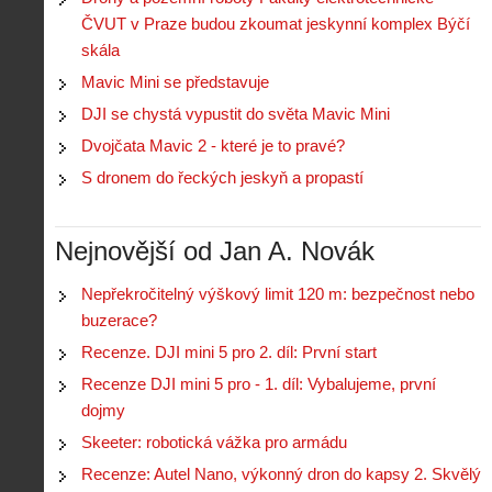
h
ČVUT v Praze budou zkoumat jeskynní komplex Býčí
i
skála
S
s
A
e
Mavic Mini se představuje
t
i
r
o
DJI se chystá vypustit do světa Mavic Mini
s
i
r
V
á
Dvojčata Mavic 2 - které je to pravé?
i
i
l
e
S dronem do řeckých jeskyň a propastí
e
:
d
w
Z
P
r
-
a
ř
o
p
č
Nejnovější od Jan A. Novák
e
n
o
í
d
ů
m
n
p
:
Nepřekročitelný výškový limit 120 m: bezpečnost nebo
o
á
i
1
buzerace?
c
m
s
.
n
e
Recenze. DJI mini 5 pro 2. díl: První start
y
N
í
s
p
e
Recenze DJI mini 5 pro - 1. díl: Vybalujeme, první
k
d
r
p
k
r
dojmy
o
r
a
o
l
á
Skeeter: robotická vážka pro armádu
ž
n
é
v
d
y
Recenze: Autel Nano, výkonný dron do kapsy 2. Skvělý
t
e
é
: