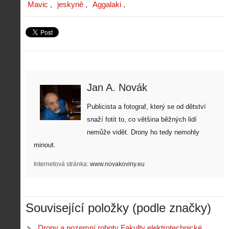
Mavic
jeskyně
Aggalaki
Jan A. Novák
Publicista a fotograf, který se od dětství 
snaží fotit to, co většina běžných lidí 
nemůže vidět. Drony ho tedy nemohly 
minout. 
Internetová stránka:
www.novakoviny.eu
Související položky (podle značky)
Drony a pozemní roboty Fakulty elektrotechnické
Z