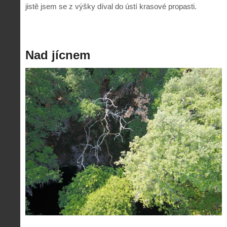
jistě jsem se z výšky díval do ústí krasové propasti.
Nad jícnem