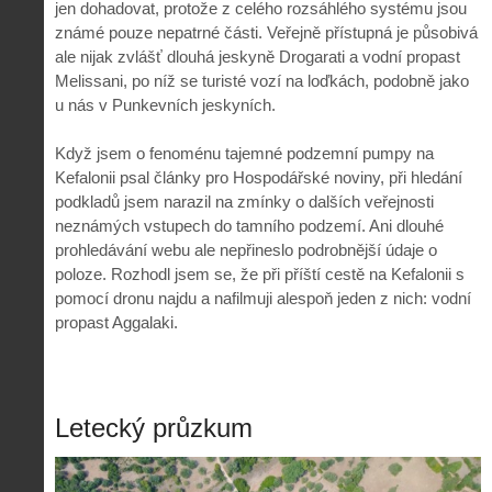
jen dohadovat, protože z celého rozsáhlého systému jsou
známé pouze nepatrné části. Veřejně přístupná je působivá
ale nijak zvlášť dlouhá jeskyně Drogarati a vodní propast
Melissani, po níž se turisté vozí na loďkách, podobně jako
u nás v Punkevních jeskyních.
Když jsem o fenoménu tajemné podzemní pumpy na
Kefalonii psal články pro Hospodářské noviny, při hledání
podkladů jsem narazil na zmínky o dalších veřejnosti
neznámých vstupech do tamního podzemí. Ani dlouhé
prohledávání webu ale nepřineslo podrobnější údaje o
poloze. Rozhodl jsem se, že při příští cestě na Kefalonii s
pomocí dronu najdu a nafilmuji alespoň jeden z nich: vodní
propast Aggalaki.
Letecký průzkum