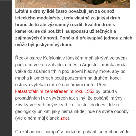
Létání s drony lidé často považují jen za odnož
leteckého modelářství, tedy vlastně za jakýsi druh
hraní. Je tu ale významný rozdíl: kvalitní dron s
kamerou se dá použít i na spoustu užitečných a
zajímavých činností. Poněkud překvapivě jednou z nich
může být jeskynní výzkum.
Řecký ostrov Kefalonia v Iónském moři ukrývá ve svém
podzemí velkou záhadu: u města Argostoli mořská voda
vtéká do skalních trhlin pod úrovní hladiny moře, aby po
mnoha kilometrech pouti podzemím na druhém konci
ostrova vytékala mírně nad úrovní moře. Před
katastrofálním zemětřesením roku 1953
byl proud v
propadáních i ve vývěrech tak silný, že poháněl mlýny -
zbytky velkých mlýnských kol tu stojí dodnes. Jde o
geologický unikát, jaký nemá nikde jinde na světě obdoby
(víc o něm můj článek
zde
).
Co záhadnou "pumpu" v podzemí pohání, se mohou vědci