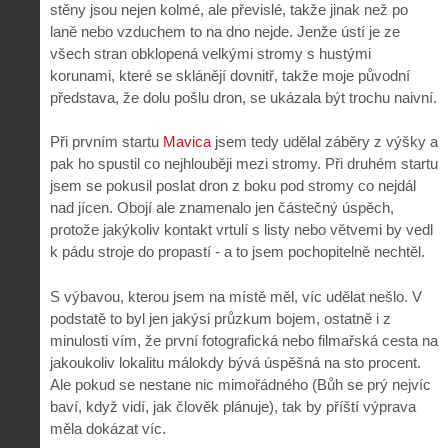
stěny jsou nejen kolmé, ale převislé, takže jinak než po
laně nebo vzduchem to na dno nejde. Jenže ústí je ze
všech stran obklopená velkými stromy s hustými
korunami, které se sklánějí dovnitř, takže moje původní
představa, že dolu pošlu dron, se ukázala být trochu naivní.
Při prvním startu
Mavica
jsem tedy udělal záběry z výšky a
pak ho spustil co nejhlouběji mezi stromy. Při druhém startu
jsem se pokusil poslat dron z boku pod stromy co nejdál
nad jícen. Obojí ale znamenalo jen částečný úspěch,
protože jakýkoliv kontakt vrtulí s listy nebo větvemi by vedl
k pádu stroje do propastí - a to jsem pochopitelně nechtěl.
S výbavou, kterou jsem na místě měl, víc udělat nešlo. V
podstatě to byl jen jakýsi průzkum bojem, ostatně i z
minulosti vím, že první fotografická nebo filmařská cesta na
jakoukoliv lokalitu málokdy bývá úspěšná na sto procent.
Ale pokud se nestane nic mimořádného (Bůh se prý nejvíc
baví, když vidí, jak člověk plánuje), tak by příští výprava
měla dokázat víc.