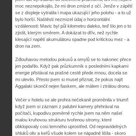
moc neznepokojilo, že mi dron zmizel z očí. Jenže v zápětí
se z displeje vytratila i mapa ukazující jeho polohu - a to už
bylo horší. Naštěstí nezmizel údaj o horizontální
vzdálenosti: Mavic byl půl kilometru daleko, teď šlo jen o to
zjistit, kterým směrem. A dokázat to dřív, než rychle
klesající napětí akumulátoru spadne pod kritickou mez - a
dron na zem.
Zdlouhavou metodou pokusů a omylů se to nakonec přece
jen podařilo. Když pak průzkumník s posledními kapkami
energie přistával na prašné cestě přede mnou, docela se
mi ulevilo. Přesto jsem si musel přiznat, že pokus najít
Aggalaki skončil nejen fiaskem, ale málem i ztrátou dronu.
Večer v hotelu se ale prohra nečekaně proměnila v triumf:
když jsem si záznam z palubní kamery přehrával na
počítači, kupodivu poměrně rychle jsem na něm našel
malou kruhovou strukturu tvořenou stromy, které
obklopovaly cosi temného uprostřed. Od nepravidelných
shluků oliv a keřů všude kolem se nápadně lišila - skoro