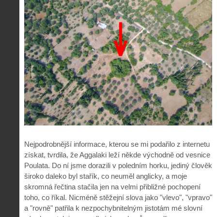
Nejpodrobnější informace, kterou se mi podařilo z internetu
získat, tvrdila, že Aggalaki leží někde východně od vesnice
Poulata. Do ní jsme dorazili v poledním horku, jediný člověk
široko daleko byl stařík, co neuměl anglicky, a moje
skromná řečtina stačila jen na velmi přibližné pochopení
toho, co říkal. Nicméně stěžejní slova jako "vlevo", "vpravo"
a "rovně" patřila k nezpochybnitelným jistotám mé slovní