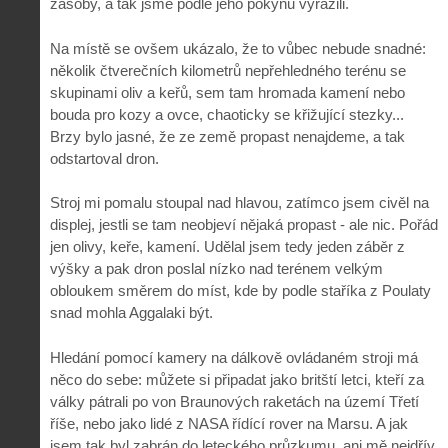
zásoby, a tak jsme podle jeho pokynů vyrazili.
Na místě se ovšem ukázalo, že to vůbec nebude snadné:
několik čtverečních kilometrů nepřehledného terénu se
skupinami oliv a keřů, sem tam hromada kamení nebo
bouda pro kozy a ovce, chaoticky se křižující stezky...
Brzy bylo jasné, že ze země propast nenajdeme, a tak
odstartoval dron.
Stroj mi pomalu stoupal nad hlavou, zatímco jsem civěl na
displej, jestli se tam neobjeví nějaká propast - ale nic. Pořád
jen olivy, keře, kamení. Udělal jsem tedy jeden záběr z
výšky a pak dron poslal nízko nad terénem velkým
obloukem směrem do míst, kde by podle staříka z Poulaty
snad mohla Aggalaki být.
Hledání pomocí kamery na dálkově ovládaném stroji má
něco do sebe: můžete si připadat jako britští letci, kteří za
války pátrali po von Braunových raketách na území Třetí
říše, nebo jako lidé z NASA řídící rover na Marsu. A jak
jsem tak byl zabrán do leteckého průzkumu, ani mě nejdřív