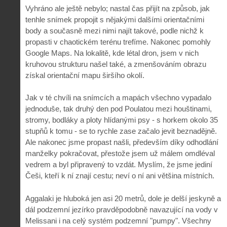
Vyhráno ale ještě nebylo; nastal čas přijít na způsob, jak
tenhle snímek propojit s nějakými dalšími orientačními
body a současně mezi nimi najít takové, podle nichž k
propasti v chaotickém terénu trefíme. Nakonec pomohly
Google Maps. Na lokalitě, kde létal dron, jsem v nich
kruhovou strukturu našel také, a zmenšováním obrazu
získal orientační mapu širšího okolí.
Jak v té chvíli na snímcích a mapách všechno vypadalo
jednoduše, tak druhý den pod Poulatou mezi houštinami,
stromy, bodláky a ploty hlídanými psy - s horkem okolo 35
stupňů k tomu - se to rychle zase začalo jevit beznadějně.
Ale nakonec jsme propast našli, především díky odhodlání
manželky pokračovat, přestože jsem už málem omdléval
vedrem a byl připravený to vzdát. Myslím, že jsme jediní
Češi, kteří k ní znají cestu; neví o ní ani většina místních.
Aggalaki je hluboká jen asi 20 metrů, dole je delší jeskyně a
dál podzemní jezírko pravděpodobně navazující na vody v
Melissani i na celý systém podzemní "pumpy". Všechny