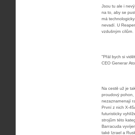
Jsou tu ale i nev
na to, aby se pust
má technologicky 
nevadí. U Reaperů
vzdušným cílům.
"Přál bych si vid
CEO Generar Atomic
Na cestě už je ta
proudový pohon, js
nezaznamenají ra
První z nich X-4
futuristicky vyh
strojům této kat
Barracuda vyvíjen
také Izrael a Rusk