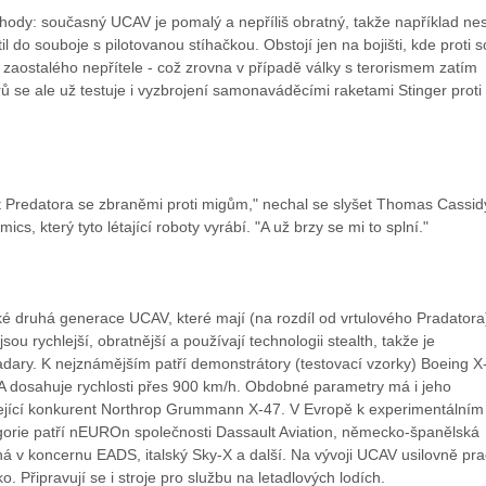
ýhody: současný UCAV je pomalý a nepříliš obratný, takže například nes
il do souboje s pilotovanou stíhačkou. Obstojí jen na bojišti, kde proti 
zaostalého nepřítele - což zrovna v případě války s terorismem zatím
 se ale už testuje i vyzbrojení samonaváděcími raketami Stinger proti
ět Predatora se zbraněmi proti migům," nechal se slyšet Thomas Cassid
s, který tyto létající roboty vyrábí. "A už brzy se mi to splní."
ké druhá generace UCAV, které mají (na rozdíl od vrtulového Pradatora
ou rychlejší, obratnější a používají technologii stealth, takže je
dary. K nejznámějším patří demonstrátory (testovací vzorky) Boeing X
5A dosahuje rychlosti přes 900 km/h. Obdobné parametry má i jeho
lížející konkurent Northrop Grummann X-47. V Evropě k experimentálním
egorie patří nEUROn společnosti Dassault Aviation, německo-španělská
á v koncernu EADS, italský Sky-X a další. Na vývoji UCAV usilovně pra
o. Připravují se i stroje pro službu na letadlových lodích.