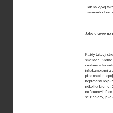
Tlak na vývoj tak
zmíněného Preda
Jako dravec na
Každý takový stroj
směnách. Kromě ř
centrem v Nevads
infrakamerami a d
přes satelitní sp
nepřátelští bojov
několika kilometr
na "stanovišti" s
se z oblohy, jako