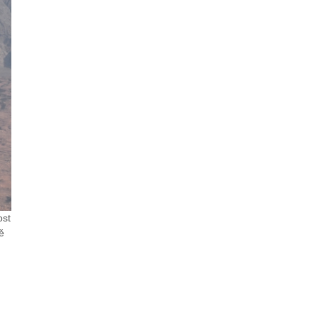
ost
ě