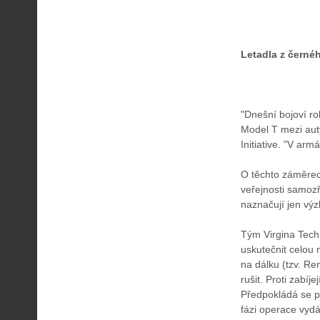
Letadla z černé
"Dnešní bojoví ro
Model T mezi aut
Initiative. "V ar
O těchto záměrech
veřejnosti samoz
naznačují jen výz
Tým Virgina Tech 
uskutečnit celou
na dálku (tzv. Rem
rušit. Proti zabíj
Předpokládá se pr
fázi operace vyd