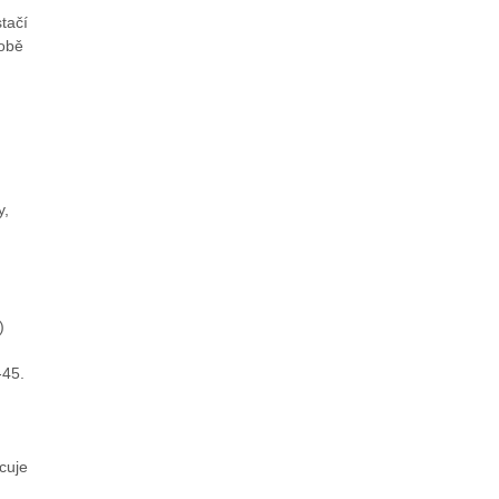
tačí
sobě
y,
)
-45.
cuje