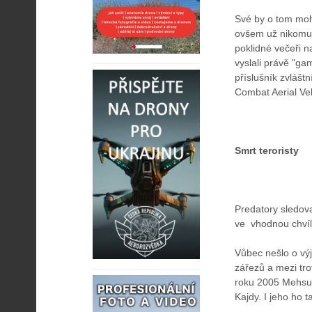
Své by o tom mohl
ovšem už nikomu 
poklidné večeři n
vyslali právě "ga
příslušník zvlášt
Combat Aerial Veh
Smrt teroristy
Predatory sledova
ve vhodnou chvíli 
Vůbec nešlo o výj
zářezů a mezi trof
roku 2005 Mehsuda
Kajdy. I jeho ho t