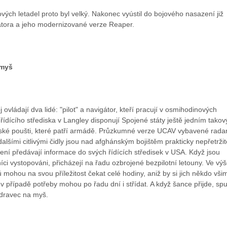
ových letadel proto byl velký. Nakonec vyústil do bojového nasazení již
tora a jeho modernizované verze Reaper.
 myš
 ovládají dva lidé: "pilot" a navigátor, kteří pracují v osmihodinových
ídícího střediska v Langley disponují Spojené státy ještě jedním tako
ké poušti, které patří armádě. Průzkumné verze UCAV vybavené radar
alšími citlivými čidly jsou nad afghánským bojištěm prakticky nepřetržit
ojení předávají informace do svých řídících středisek v USA. Když jsou
níci vystopováni, přicházejí na řadu ozbrojené bezpilotní letouny. Ve vý
ů mohou na svou příležitost čekat celé hodiny, aniž by si jich někdo všim
e v případě potřeby mohou po řadu dní i střídat. A když šance přijde, spu
 dravec na myš.