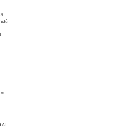
ři
istů
d
jen
ž
 Al