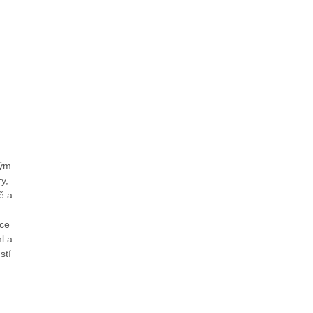
vým
y,
ě a
šce
l a
stí