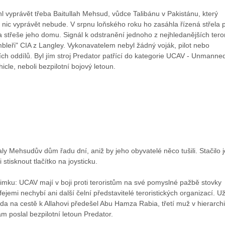
 vyprávět třeba Baitullah Mehsud, vůdce Talibánu v Pakistánu, který
nic vyprávět nebude. V srpnu loňského roku ho zasáhla řízená střela p
a střeše jeho domu. Signál k odstranění jednoho z nejhledanějších teror
mbleři" CIA z Langley. Vykonavatelem nebyl žádný voják, pilot nebo
ních oddílů. Byl jím stroj Predator patřící do kategorie UCAV - Unmanne
icle, neboli bezpilotní bojový letoun.
ly Mehsudův dům řadu dní, aniž by jeho obyvatelé něco tušili. Stačilo 
stisknout tlačítko na joysticku.
imku: UCAV mají v boji proti teroristům na své pomyslné pažbě stovky
ejemi nechybí ani další čelní představitelé teroristických organizací. U
 na cestě k Allahovi předešel Abu Hamza Rabia, třetí muž v hierarchii
am poslal bezpilotní letoun Predator.