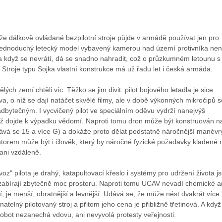
 že dálkově ovládané bezpilotní stroje půjde v armádě používat jen pro
jednoduchý letecký model vybavený kamerou nad území protivníka nen
a když se nevrátí, dá se snadno nahradit, což o průzkumném letounu s
e. Stroje typu Sojka vlastní konstrukce má už řadu let i česká armáda.
lých zemí chtěli víc. Těžko se jim divit: pilot bojového letadla je sice
a, o níž se dají natáčet skvělé filmy, ale v době výkonných mikročipů s
dbytečným. I vycvičený pilot ve speciálním oděvu vydrží nanejvýš
ež dojde k výpadku vědomí. Naproti tomu dron může být konstruován n
dává se 15 a více G) a dokáže proto dělat podstatně náročnější manévr
átorem může být i člověk, který by náročné fyzické požadavky kladené 
 ani vzdáleně.
voz" pilota je drahý, katapultovací křeslo i systémy pro udržení života j
 zabírají zbytečně moc prostoru. Naproti tomu UCAV nevadí chemické a
, je menší, obratnější a levnější. Udává se, že může nést dvakrát více
atelný pilotovaný stroj a přitom jeho cena je přibližně třetinová. A když 
, robot nezanechá vdovu, ani nevyvolá protesty veřejnosti.