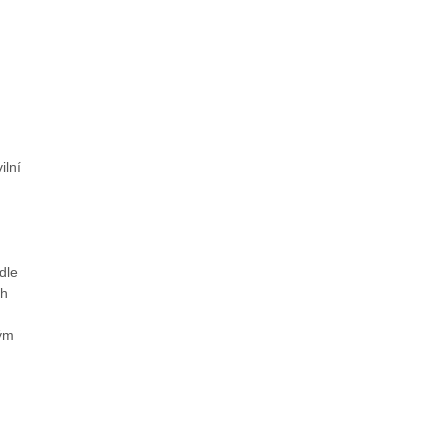
ilní
dle
ch
vým