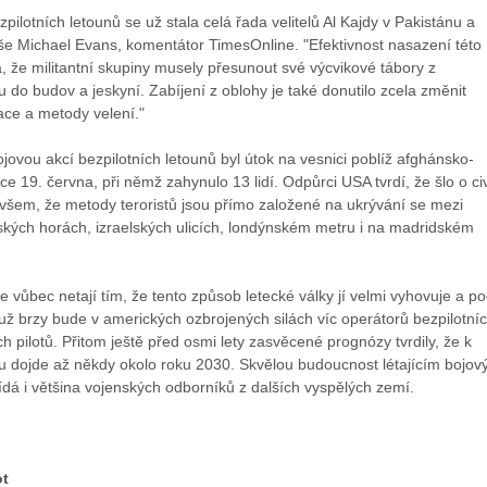
pilotních letounů se už stala celá řada velitelů Al Kajdy v Pakistánu a
še Michael Evans, komentátor TimesOnline. "Efektivnost nasazení této
á, že militantní skupiny musely přesunout své výcvikové tábory z
 do budov a jeskyní. Zabíjení z oblohy je také donutilo zcela změnit
ace a metody velení."
jovou akcí bezpilotních letounů byl útok na vesnici poblíž afghánsko-
ce 19. června, při němž zahynulo 13 lidí. Odpůrci USA tvrdí, že šlo o civ
ovšem, že metody teroristů jsou přímo založené na ukrývání se mezi
ánských horách, izraelských ulicích, londýnském metru i na madridském
vůbec netají tím, že tento způsob letecké války jí velmi vyhovuje a po
už brzy bude v amerických ozbrojených silách víc operátorů bezpilotní
ch pilotů. Přitom ještě před osmi lety zasvěcené prognózy tvrdily, že k
dojde až někdy okolo roku 2030. Skvělou budoucnost létajícím bojo
dá i většina vojenských odborníků z dalších vyspělých zemí.
ot