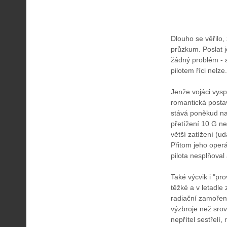
Dlouho se věřilo,
průzkum. Poslat 
žádný problém - 
pilotem říci nelz
Jenže vojáci vyspě
romantická postav
stává poněkud na
přetížení 10 G n
větší zatížení (u
Přitom jeho oper
pilota nesplňoval
Také výcvik i "pro
těžké a v letadle
radiační zamoření
výzbroje než srovn
nepřítel sestřelí