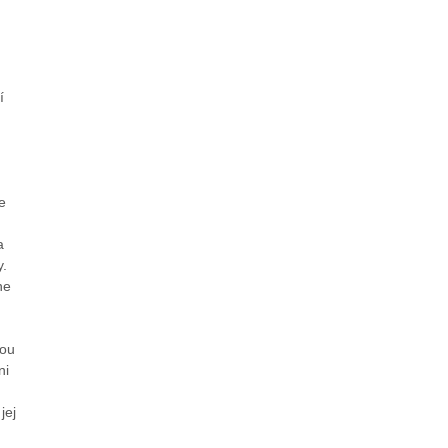
í
e
a
y.
ne
sou
ni
jej