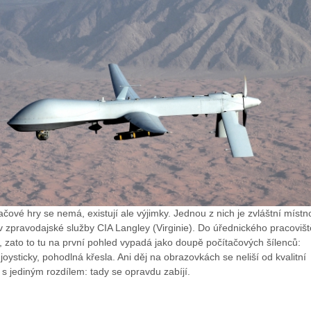
tačové hry se nemá, existují ale výjimky. Jednou z nich je zvláštní místn
 zpravodajské služby CIA Langley (Virginie). Do úřednického pracovišt
 zato to tu na první pohled vypadá jako doupě počítačových šílenců:
joysticky, pohodlná křesla. Ani děj na obrazovkách se neliší od kvalitní
- s jediným rozdílem: tady se opravdu zabíjí.