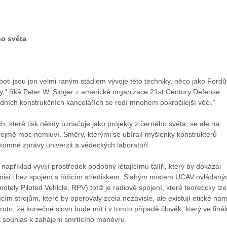
ho světa
boti jsou jen velmi raným stádiem vývoje této techniky, něco jako Fordů
y," říká Peter W. Singer z americké organizace 21st Century Defense
mádních konstrukčních kancelářích se rodí mnohem pokročilejší věci."
, které tisk někdy označuje jako projekty z černého světa, se ale na
řejmě moc nemluví. Směry, kterými se ubírají myšlenky konstruktérů
kumné zprávy univerzit a vědeckých laboratoří.
například vyvíjí prostředek podobný létajícímu talíři, který by dokázal
 misi i bez spojení s řídícím střediskem. Slabým místem UCAV ovládaný
otely Piloted Vehicle, RPV) totiž je radiové spojení, které teoreticky lze
ejícím strojům, které by operovaly zcela nezávisle, ale existují etické nám
oto, že konečné slovo bude mít i v tomto případě člověk, který ve finál
á souhlas k zahájení smrtícího manévru.