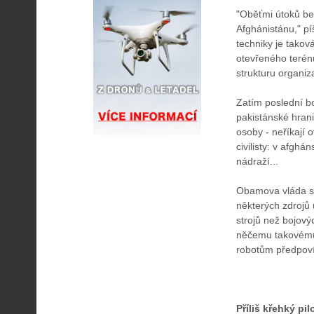
"Oběťmi útoků bez
Afghánistánu," pí
techniky je takov
otevřeného terénu
strukturu organiz
Zatím poslední bo
pakistánské hrani
osoby - neříkají 
civilisty: v afgh
nádraží...
Obamova vláda se 
některých zdrojů 
strojů než bojový
něčemu takovému 
robotům předpoví
Příliš křehký pil