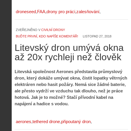
droneseed
FAA
drony pro práci
zalesňování
ZVEŘEJNĚNO V
CIVILNÍ DRONY
BUĎTE PRVNÍ, KDO NAPÍŠE KOMENTÁŘ!
LISTOPAD 27, 2018
Litevský dron umývá okna
až 20x rychleji než člověk
Litevská společnost Aerones představila průmyslový
dron, který dokáže umývat okna, čistit lopatky větrných
elektráren nebo hasit požáry. Nemá sice žádné baterie,
ale přesto vydrží ve vzduchu tak dlouho, než je práce
hotová. Jak je to možné? Stačí přívodní kabel na
napájení a hadice s vodou.
aerones
tethered drone
připoutaný dron