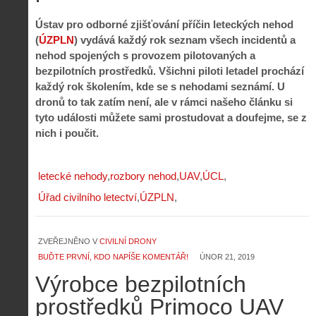
Ústav pro odborné zjišťování příčin leteckých nehod
(
ÚZPLN
) vydává každý rok seznam všech incidentů a
nehod spojených s provozem pilotovaných a
bezpilotních prostředků. Všichni piloti letadel prochází
každý rok školením, kde se s nehodami seznámí. U
dronů to tak zatím není, ale v rámci našeho článku si
tyto události můžete sami prostudovat a doufejme, se z
nich i poučit.
letecké nehody
rozbory nehod
UAV
ÚCL
Úřad civilního letectví
ÚZPLN
ZVEŘEJNĚNO V
CIVILNÍ DRONY
BUĎTE PRVNÍ, KDO NAPÍŠE KOMENTÁŘ!
ÚNOR 21, 2019
Výrobce bezpilotních
prostředků Primoco UAV