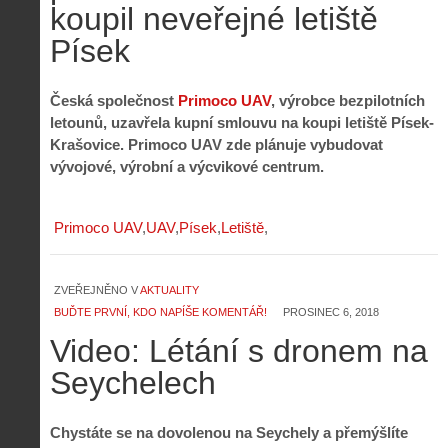
koupil neveřejné letiště
Písek
Česká společnost
Primoco UAV
, výrobce bezpilotních
letounů, uzavřela kupní smlouvu na koupi letiště Písek-
Krašovice. Primoco UAV zde plánuje vybudovat
vývojové, výrobní a výcvikové centrum.
Primoco UAV
UAV
Písek
Letiště
ZVEŘEJNĚNO V
AKTUALITY
BUĎTE PRVNÍ, KDO NAPÍŠE KOMENTÁŘ!
PROSINEC 6, 2018
Video: Létání s dronem na
Seychelech
Chystáte se na dovolenou na Seychely a přemýšlíte