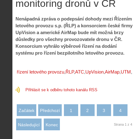
monitoring dronů v ČR
i
i
l
e
e
:
d
w
Z
P
r
Nenápadná zpráva o podepsání dohody mezi Řízením
-
a
ř
o
letového provozu s.p. (ŘLP) a konsorciem české firmy
p
č
e
n
UpVision a americké AirMap bude mít možná brzy
o
í
d
ů
důsledky pro všechny provozovatele dronu v ČR.
m
n
p
:
o
á
Konsorcium vyhrálo výběrové řízení na dodání
i
1
c
m
systému pro řízení bezpilotního letového provozu.
s
.
n
e
y
N
í
s
p
e
k
d
r
p
řízení letového provozu
ŘLP
ATC
UpVision
AirMap
UTM
k
r
o
r
a
o
l
á
ž
n
é
v
Přihlásit se k odběru tohoto kanálu RSS
d
y
t
e
é
:
á
m
h
3
n
z
o
.
Začátek
Předchozí
1
2
3
4
í
a
p
Z
s
p
i
á
d
o
Následující
Konec
Strana 1 z 4
l
k
r
m
o
l
o
e