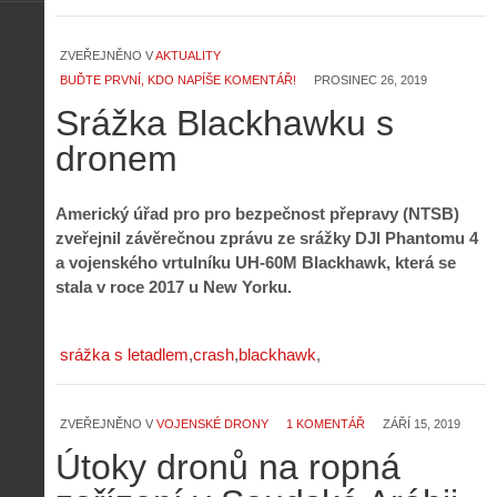
ZVEŘEJNĚNO V
AKTUALITY
BUĎTE PRVNÍ, KDO NAPÍŠE KOMENTÁŘ!
PROSINEC 26, 2019
Srážka Blackhawku s
dronem
Americký úřad pro pro bezpečnost přepravy (NTSB)
zveřejnil závěrečnou zprávu ze srážky DJI Phantomu 4
a vojenského vrtulníku UH-60M Blackhawk, která se
stala v roce 2017 u New Yorku.
srážka s letadlem
crash
blackhawk
ZVEŘEJNĚNO V
VOJENSKÉ DRONY
1 KOMENTÁŘ
ZÁŘÍ 15, 2019
Útoky dronů na ropná