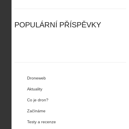
t
a
n
n
a
d
y
u
d
y
v
t
r
ř
Č
ý
o
í
POPULÁRNÍ PŘÍSPĚVKY
R
…
n
z
u
…
Droneweb
Aktuality
Co je dron?
Začínáme
Testy a recenze