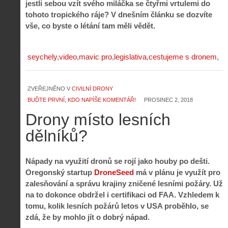
jestli sebou vzít svého miláčka se čtyřmi vrtulemi do
tohoto tropického ráje? V dnešním článku se dozvíte
vše, co byste o létání tam měli vědět.
seychely
video
mavic pro
legislativa
cestujeme s dronem
ZVEŘEJNĚNO V
CIVILNÍ DRONY
BUĎTE PRVNÍ, KDO NAPÍŠE KOMENTÁŘ!
PROSINEC 2, 2018
Drony místo lesních
dělníků?
Nápady na využití dronů se rojí jako houby po dešti.
Oregonský startup
DroneSeed
má v plánu je využít pro
zalesňování a správu krajiny zničené lesními požáry. Už
na to dokonce obdržel i certifikaci od FAA. Vzhledem k
tomu, kolik lesních požárů letos v USA proběhlo, se
zdá, že by mohlo jít o dobrý nápad.