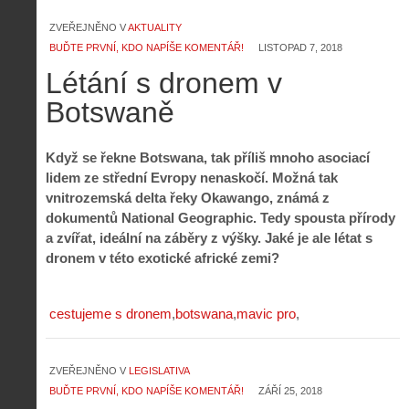
ZVEŘEJNĚNO V
AKTUALITY
BUĎTE PRVNÍ, KDO NAPÍŠE KOMENTÁŘ!
LISTOPAD 7, 2018
Létání s dronem v
Botswaně
Když se řekne Botswana, tak příliš mnoho asociací
lidem ze střední Evropy nenaskočí. Možná tak
vnitrozemská delta řeky Okawango, známá z
dokumentů National Geographic. Tedy spousta přírody
a zvířat, ideální na záběry z výšky. Jaké je ale létat s
dronem v této exotické africké zemi?
cestujeme s dronem
botswana
mavic pro
ZVEŘEJNĚNO V
LEGISLATIVA
BUĎTE PRVNÍ, KDO NAPÍŠE KOMENTÁŘ!
ZÁŘÍ 25, 2018