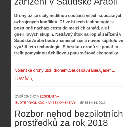
zařízení v Saudské Arábii
Drony už se staly nedílnou součástí všech současných
ozbrojených konfliktů. Dříve hi-tech technologie si
postupně nachází cestu do menších armád, ale i
guerillových skupin. Nedávný útok na ropná zařízení v
Saudské Arábii bude znamenat zcela novou kapitolu ve
využití této technologie. S hrstkou dronů se podařilo
trefit pomyslnou Achillovou patu světové ekonomiky.
vojenské drony
útok dronem
Saudská Arábie
Qasef 1
UAV
Írán
ZVEŘEJNĚNO V
LEGISLATIVA
BUĎTE PRVNÍ, KDO NAPÍŠE KOMENTÁŘ!
BŘEZEN 14, 2019
Rozbor nehod bezpilotních
prostředků za rok 2018