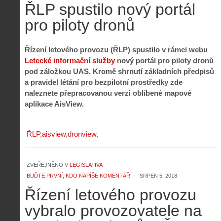
ŘLP spustilo nový portál
pro piloty dronů
Řízení letového provozu (ŘLP) spustilo v rámci webu
Letecké informační služby
nový portál pro piloty dronů
pod záložkou UAS. Kromě shrnutí základních předpisů
a pravidel létání pro bezpilotní prostředky zde
naleznete přepracovanou verzi oblíbené mapové
aplikace AisView.
ŘLP
aisview
dronview
Z
ZVEŘEJNĚNO V
LEGISLATIVA
h
i
BUĎTE PRVNÍ, KDO NAPÍŠE KOMENTÁŘ!
SRPEN 5, 2018
S
s
Řízení letového provozu
A
e
t
i
r
o
vybralo provozovatele na
s
i
r
V
á