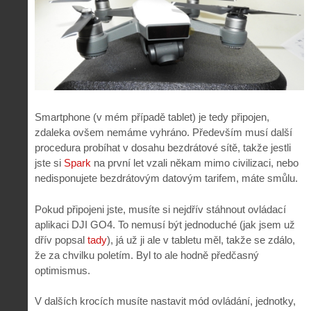
Smartphone (v mém případě tablet) je tedy připojen,
zdaleka ovšem nemáme vyhráno. Především musí další
procedura probíhat v dosahu bezdrátové sítě, takže jestli
jste si
Spark
na první let vzali někam mimo civilizaci, nebo
nedisponujete bezdrátovým datovým tarifem, máte smůlu.
Pokud připojeni jste, musíte si nejdřív stáhnout ovládací
aplikaci DJI GO4. To nemusí být jednoduché (jak jsem už
dřív popsal
tady
), já už ji ale v tabletu měl, takže se zdálo,
že za chvilku poletím. Byl to ale hodně předčasný
optimismus.
V dalších krocích musíte nastavit mód ovládání, jednotky,