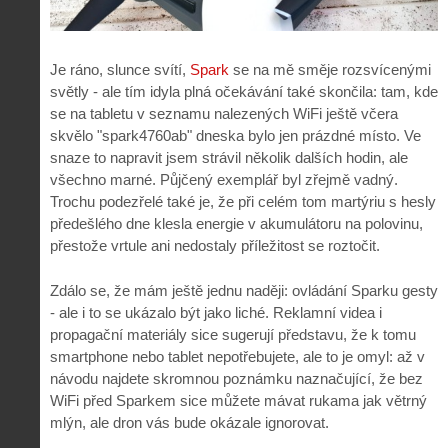
Je ráno, slunce svítí,
Spark
se na mě směje rozsvícenými
světly - ale tím idyla plná očekávání také skončila: tam, kde
se na tabletu v seznamu nalezených WiFi ještě včera
skvělo "spark4760ab" dneska bylo jen prázdné místo. Ve
snaze to napravit jsem strávil několik dalších hodin, ale
všechno marné. Půjčený exemplář byl zřejmě vadný.
Trochu podezřelé také je, že při celém tom martýriu s hesly
předešlého dne klesla energie v akumulátoru na polovinu,
přestože vrtule ani nedostaly příležitost se roztočit.
Zdálo se, že mám ještě jednu naději: ovládání Sparku gesty
- ale i to se ukázalo být jako liché. Reklamní videa i
propagační materiály sice sugerují představu, že k tomu
smartphone nebo tablet nepotřebujete, ale to je omyl: až v
návodu najdete skromnou poznámku naznačující, že bez
WiFi před Sparkem sice můžete mávat rukama jak větrný
mlýn, ale dron vás bude okázale ignorovat.