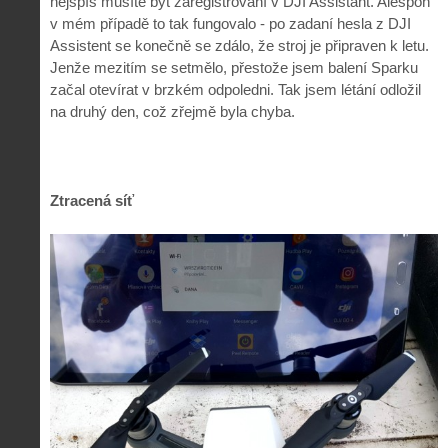
nejspíš musíte být zaregistrovaní v DJI Assistant. Alespoň
v mém případě to tak fungovalo - po zadaní hesla z DJI
Assistent se konečně se zdálo, že stroj je připraven k letu.
Jenže mezitím se setmělo, přestože jsem balení Sparku
začal otevírat v brzkém odpoledni. Tak jsem létání odložil
na druhý den, což zřejmě byla chyba.
Ztracená síť