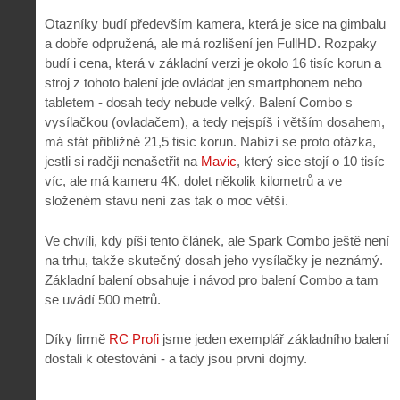
Otazníky budí především kamera, která je sice na gimbalu
a dobře odpružená, ale má rozlišení jen FullHD. Rozpaky
budí i cena, která v základní verzi je okolo 16 tisíc korun a
stroj z tohoto balení jde ovládat jen smartphonem nebo
tabletem - dosah tedy nebude velký. Balení Combo s
vysílačkou (ovladačem), a tedy nejspíš i větším dosahem,
má stát přibližně 21,5 tisíc korun. Nabízí se proto otázka,
jestli si raději nenašetřit na
Mavic
, který sice stojí o 10 tisíc
víc, ale má kameru 4K, dolet několik kilometrů a ve
složeném stavu není zas tak o moc větší.
Ve chvíli, kdy píši tento článek, ale Spark Combo ještě není
na trhu, takže skutečný dosah jeho vysílačky je neznámý.
Základní balení obsahuje i návod pro balení Combo a tam
se uvádí 500 metrů.
Díky firmě
RC Profi
jsme jeden exemplář základního balení
dostali k otestování - a tady jsou první dojmy.