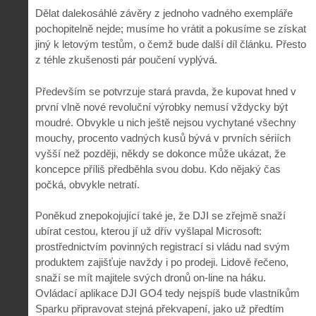
Dělat dalekosáhlé závěry z jednoho vadného exempláře
pochopitelně nejde; musíme ho vrátit a pokusíme se získat
jiný k letovým testům, o čemž bude další díl článku. Přesto
z téhle zkušenosti pár poučení vyplývá.
Především se potvrzuje stará pravda, že kupovat hned v
první vlně nové revoluční výrobky nemusí vždycky být
moudré. Obvykle u nich ještě nejsou vychytané všechny
mouchy, procento vadných kusů bývá v prvních sériích
vyšší než později, někdy se dokonce může ukázat, že
koncepce příliš předběhla svou dobu. Kdo nějaký čas
počká, obvykle netratí.
Poněkud znepokojující také je, že DJI se zřejmě snaží
ubírat cestou, kterou jí už dřív vyšlapal Microsoft:
prostřednictvím povinných registrací si vládu nad svým
produktem zajišťuje navždy i po prodeji. Lidově řečeno,
snaží se mít majitele svých dronů on-line na háku.
Ovládací aplikace DJI GO4 tedy nejspíš bude vlastníkům
Sparku připravovat stejná překvapení, jako už předtím