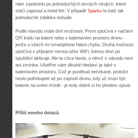
nám zastesklo po jednoduchých levných strojích, které
stačí zapnout a hned letí. V případě
Sparku
to totiž tak
jednoduché zdaleka nebude.
Podle návodu máte dvě možnosti. První spočívá v načtení
QR kódu na balení nebo v bateriovém prostoru dronu -
jenže u všech mi smartphone hlásil chybu. Druhá možnost
spočívá v připojení rovnou přes WiFi, kterou dron po
spuštění aktivuje. Ale ta chce heslo, o němž v návodu není
ani zmínka. Ušetřím vám dlouhé hledání: je také v
bateriovém prostoru. Což je poněkud nečekané, protože
heslo potřebujete až po zapnutí dronu, kdy už musí být
baterie na svém místě - je tedy dobré si ho předem opsat.
Příliš mnoho dotazů