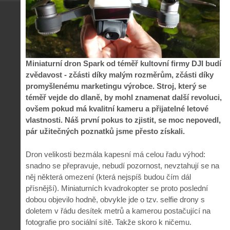
Miniaturní dron Spark od téměř kultovní firmy DJI budí
zvědavost - zčásti díky malým rozměrům, zčásti díky
promyšlenému marketingu výrobce. Stroj, který se
téměř vejde do dlaně, by mohl znamenat další revoluci,
ovšem pokud má kvalitní kameru a přijatelné letové
vlastnosti. Náš první pokus to zjistit, se moc nepovedl,
pár užitečných poznatků jsme přesto získali.
Dron velikosti bezmála kapesní má celou řadu výhod:
snadno se přepravuje, nebudí pozornost, nevztahují se na
něj některá omezení (která nejspíš budou čím dál
přísnější). Miniaturních kvadrokopter se proto poslední
dobou objevilo hodně, obvykle jde o tzv. selfie drony s
doletem v řádu desítek metrů a kamerou postačující na
fotografie pro sociální sítě. Takže skoro k ničemu.