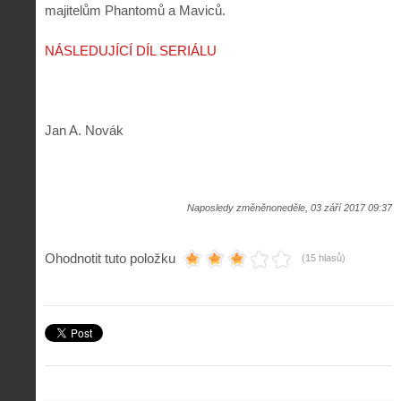
majitelům Phantomů a Maviců.
NÁSLEDUJÍCÍ DÍL SERIÁLU
Jan A. Novák
Naposledy změněnoneděle, 03 září 2017 09:37
Ohodnotit tuto položku
(15 hlasů)