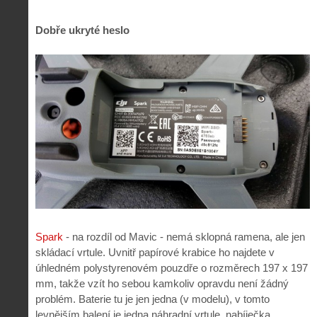
Dobře ukryté heslo
Spark
- na rozdíl od Mavic - nemá sklopná ramena, ale jen
skládací vrtule. Uvnitř papírové krabice ho najdete v
úhledném polystyrenovém pouzdře o rozměrech 197 x 197
mm, takže vzít ho sebou kamkoliv opravdu není žádný
problém. Baterie tu je jen jedna (v modelu), v tomto
levnějším balení je jedna náhradní vrtule, nabíječka,