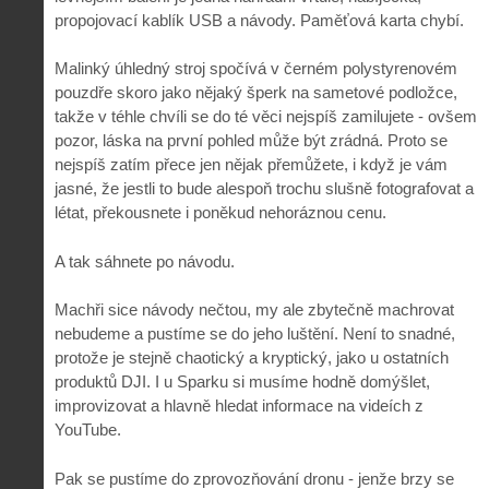
propojovací kablík USB a návody. Paměťová karta chybí.
Malinký úhledný stroj spočívá v černém polystyrenovém
pouzdře skoro jako nějaký šperk na sametové podložce,
takže v téhle chvíli se do té věci nejspíš zamilujete - ovšem
pozor, láska na první pohled může být zrádná. Proto se
nejspíš zatím přece jen nějak přemůžete, i když je vám
jasné, že jestli to bude alespoň trochu slušně fotografovat a
létat, překousnete i poněkud nehoráznou cenu.
A tak sáhnete po návodu.
Machři sice návody nečtou, my ale zbytečně machrovat
nebudeme a pustíme se do jeho luštění. Není to snadné,
protože je stejně chaotický a kryptický, jako u ostatních
produktů DJI. I u Sparku si musíme hodně domýšlet,
improvizovat a hlavně hledat informace na videích z
YouTube.
Pak se pustíme do zprovozňování dronu - jenže brzy se