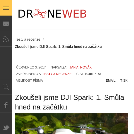
Testy a recenze
/
Zkoušeli jsme DJI Spark: 1. Smůla hned na začátku
ČERVENEC 3, 2017
NAPSAL(A)
JAN A. NOVÁK
ZVEŘEJNĚNO V
TESTY A RECENZE
ČÍST
19401
KRÁT
VELIKOST PÍSMA
EMAIL
TISK
Zkoušeli jsme DJI Spark: 1. Smůla
hned na začátku