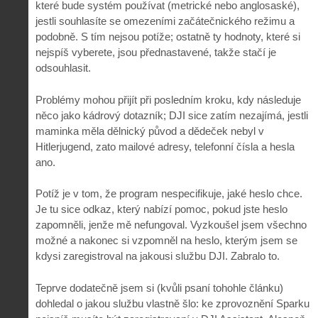
které bude systém používat (metrické nebo anglosaské),
jestli souhlasíte se omezeními začátečnického režimu a
podobně. S tím nejsou potíže; ostatně ty hodnoty, které si
nejspíš vyberete, jsou přednastavené, takže stačí je
odsouhlasit.
Problémy mohou přijít při posledním kroku, kdy následuje
něco jako kádrový dotazník; DJI sice zatím nezajímá, jestli
maminka měla dělnický původ a dědeček nebyl v
Hitlerjugend, zato mailové adresy, telefonní čísla a hesla
ano.
Potíž je v tom, že program nespecifikuje, jaké heslo chce.
Je tu sice odkaz, který nabízí pomoc, pokud jste heslo
zapomněli, jenže mě nefungoval. Vyzkoušel jsem všechno
možné a nakonec si vzpomněl na heslo, kterým jsem se
kdysi zaregistroval na jakousi službu DJI. Zabralo to.
Teprve dodatečně jsem si (kvůli psaní tohohle článku)
dohledal o jakou službu vlastně šlo: ke zprovoznění Sparku