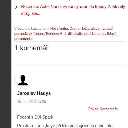
Recenze: Autel Nano, výkonný dron do kapsy 2. Skvělý
stroj, ale...
Více z této kategorie:
« Nová kniha: Drony - fotografování z ptačí
perspektivy
Yuneec Typhoon H -1. díl: létající profi kamera v lidovém
provedení »
1 komentář
Jaroslav Hadys
19. 2. 2019 15:05
Odkaz Komentáře
Focení s DJI Spark
Prosím o radu ,když při letu pořizuji video nebo foto,