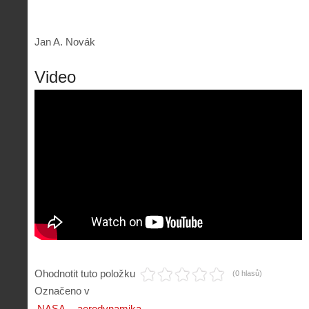
Jan A. Novák
Video
Ohodnotit tuto položku
(0 hlasů)
Označeno v
NASA
aerodynamika