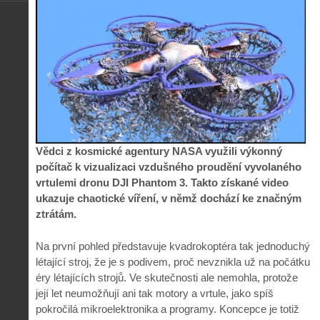
Vědci z kosmické agentury NASA využili výkonný
počítač k vizualizaci vzdušného proudění vyvolaného
vrtulemi dronu DJI Phantom 3. Takto získané video
ukazuje chaotické víření, v němž dochází ke značným
ztrátám.
Na první pohled představuje kvadrokoptéra tak jednoduchý
létající stroj, že je s podivem, proč nevznikla už na počátku
éry létajících strojů. Ve skutečnosti ale nemohla, protože
její let neumožňují ani tak motory a vrtule, jako spíš
pokročilá mikroelektronika a programy. Koncepce je totiž