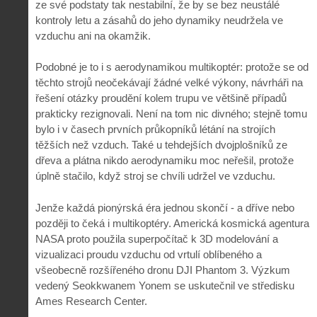
ze své podstaty tak nestabilní, že by se bez neustálé
kontroly letu a zásahů do jeho dynamiky neudržela ve
vzduchu ani na okamžik.
Podobné je to i s aerodynamikou multikoptér: protože se od
těchto strojů neočekávají žádné velké výkony, návrháři na
řešení otázky proudění kolem trupu ve většině případů
prakticky rezignovali. Není na tom nic divného; stejně tomu
bylo i v časech prvních průkopníků létání na strojích
těžších než vzduch. Také u tehdejších dvojplošníků ze
dřeva a plátna nikdo aerodynamiku moc neřešil, protože
úplně stačilo, když stroj se chvíli udržel ve vzduchu.
Jenže každá pionýrská éra jednou skončí - a dříve nebo
později to čeká i multikoptéry. Americká kosmická agentura
NASA proto použila superpočítač k 3D modelování a
vizualizaci proudu vzduchu od vrtulí oblíbeného a
všeobecně rozšířeného dronu DJI Phantom 3. Výzkum
vedený Seokkwanem Yonem se uskutečnil ve středisku
Ames Research Center.