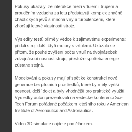
Pokusy ukázaly, že interakce mezi vrtulemi, trupem a
prouděním vzduchu za letu představují komplex značně
chaotických jevů s mnoha víry a turbulencemi, které
zhoršují letové vlastnosti stroje.
Výsledky testů přiměly vědce k zajímavému experimentu:
přidali stroji další čtyři motory s vrtulemi. Ukázalo se
přitom, že pouhé zvýšení počtu vrtulí na dvojnásobek
zdvojnásobí nosnost stroje, přestože spotřeba energie
zůstane stejná.
Modelování a pokusy mají přispět ke konstrukci nové
generace bezpilotních prostředků, které by měly vyšší
nosnost, delší dolet a byly vhodnější pro praktické využití.
Výsledky autoři prezentovali na vědecké konferenci Sci-
Tech Forum pořádané počátkem letošního roku v American
Institute of Aeronautics and Astronautics.
Video 3D simulace najdete pod článkem.