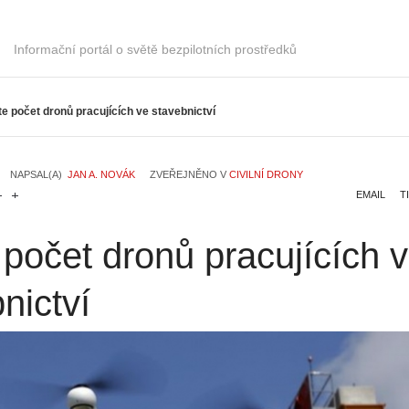
Informační portál o světě bezpilotních prostředků
e počet dronů pracujících ve stavebnictví
NAPSAL(A)
JAN A. NOVÁK
ZVEŘEJNĚNO V
CIVILNÍ DRONY
EMAIL
T
počet dronů pracujících 
nictví