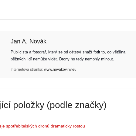
Jan A. Novák
Z
Publicista a fotograf, který se od dětství snaží fotit to, co většina 
h
běžných lidí nemůže vidět. Drony ho tedy nemohly minout. 
S
i
e
s
Internetová stránka:
www.novakoviny.eu
r
t
i
o
á
r
l
i
:
e
ící položky (podle značky)
Z
d
a
r
č
o
í
n
je spotřebitelských dronů dramaticky rostou
n
ů