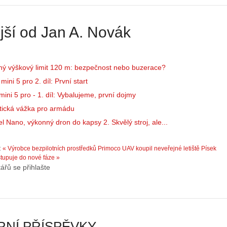
á
:
m
1
e
.
jší od Jan A. Novák
s
N
d
e
r
p
o
r
ný výškový limit 120 m: bezpečnost nebo buzerace?
n
á
ini 5 pro 2. díl: První start
y
v
ini 5 pro - 1. díl: Vybalujeme, první dojmy
:
e
3
m
tická vážka pro armádu
.
z
l Nano, výkonný dron do kapsy 2. Skvělý stroj, ale...
Z
a
á
p
:
« Výrobce bezpilotních prostředků Primoco UAV koupil neveřejné letiště Písek
k
o
tupuje do nové fáze »
l
m
ářů se přihlašte
a
e
d
n
y
u
ř
t
í
ý
NÍ PŘÍSPĚVKY
z
…