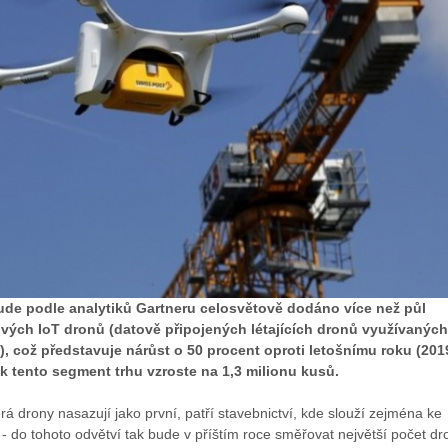
bude podle analytiků Gartneru celosvětově dodáno více než půl
vých IoT dronů (datově připojených létajících dronů využívaných
, což představuje nárůst o 50 procent oproti letošnímu roku (201
k tento segment trhu vzroste na 1,3 milionu kusů.
erá drony nasazují jako první, patří stavebnictví, kde slouží zejména ke
- do tohoto odvětví tak bude v příštím roce směřovat největší počet dr