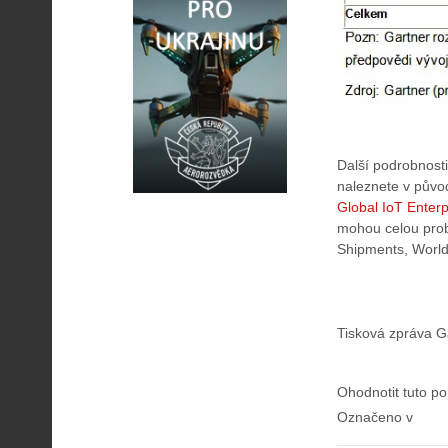
Další podrobnosti
naleznete v původ
Global IoT Enter
mohou celou prob
Shipments, World
Tisková zpráva G
Ohodnotit tuto po
Označeno v