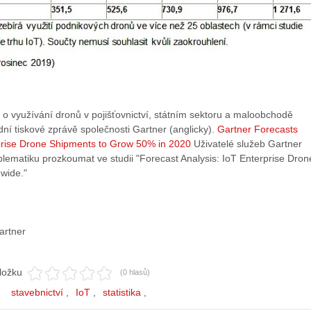
 o využívání dronů v pojišťovnictví, státním sektoru a maloobchodě
ní tiskové zprávě společnosti Gartner (anglicky).
Gartner Forecasts
prise Drone Shipments to Grow 50% in 2020
Uživatelé služeb Gartner
lematiku prozkoumat ve studii "Forecast Analysis: IoT Enterprise Dron
wide."
artner
ložku
(0 hlasů)
stavebnictví
IoT
statistika