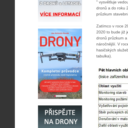
" vysvětluje vedo
dronů a do roku 2
průzkum stavebních
Zatímco v roce 2
2020 to bude již 
dronů průzkum a m
náročnější. V roc
hasičských služeb
tabulka).