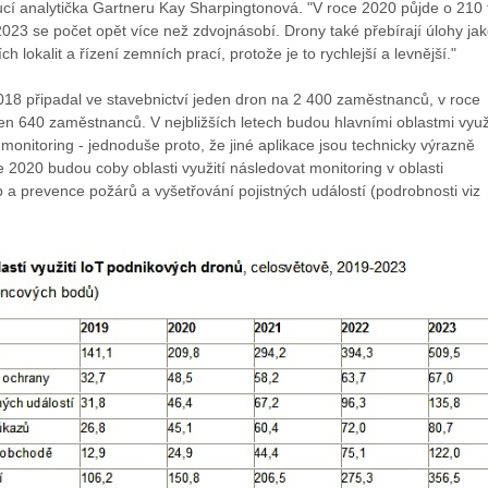
ucí analytička Gartneru Kay Sharpingtonová. "V roce 2020 půjde o 210 t
023 se počet opět více než zdvojnásobí. Drony také přebírají úlohy ja
 lokalit a řízení zemních prací, protože je to rychlejší a levnější."
018 připadal ve stavebnictví jeden dron na 2 400 zaměstnanců, v roce
jen 640 zaměstnanců. V nejbližších letech budou hlavními oblastmi využ
onitoring - jednoduše proto, že jiné aplikace jsou technicky výrazně
e 2020 budou coby oblasti využití následovat monitoring v oblasti
 a prevence požárů a vyšetřování pojistných událostí (podrobnosti viz