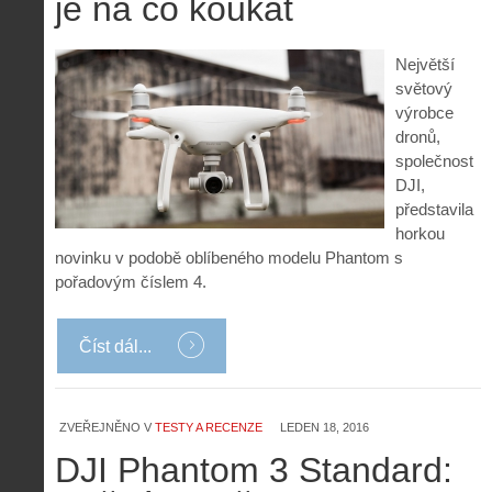
je na co koukat
Největší
světový
výrobce
dronů,
společnost
DJI,
představila
horkou
novinku v podobě oblíbeného modelu Phantom s
pořadovým číslem 4.
Číst dál...
Z
h
i
ZVEŘEJNĚNO V
TESTY A RECENZE
LEDEN 18, 2016
S
s
A
e
DJI Phantom 3 Standard:
t
i
r
o