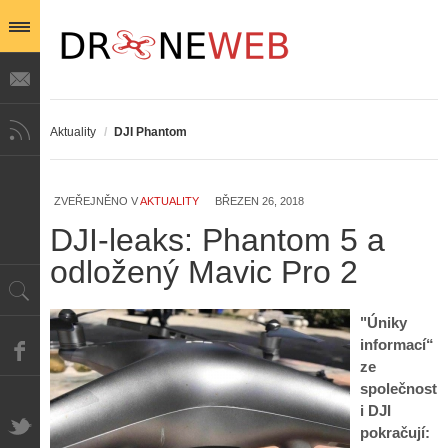
Aktuality
/
DJI Phantom
ZVEŘEJNĚNO V
AKTUALITY
BŘEZEN 26, 2018
DJI-leaks: Phantom 5 a
odložený Mavic Pro 2
"Úniky
informací“
ze
společnost
i DJI
pokračují: