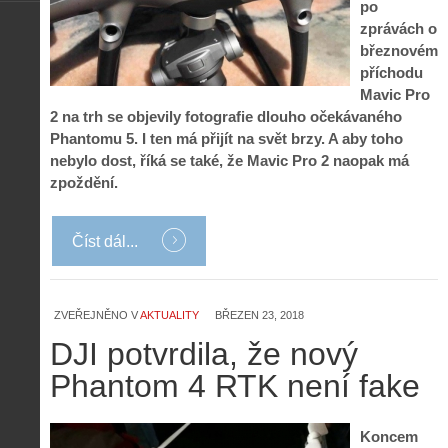
po
zprávách o
březnovém
příchodu
Mavic Pro
2 na trh se objevily fotografie dlouho očekávaného
Phantomu 5. I ten má přijít na svět brzy. A aby toho
nebylo dost, říká se také, že Mavic Pro 2 naopak má
zpoždění.
Číst dál...
ZVEŘEJNĚNO V
AKTUALITY
BŘEZEN 23, 2018
DJI potvrdila, že nový
Phantom 4 RTK není fake
Koncem