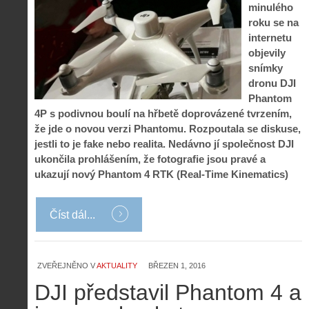
minulého
roku se na
internetu
objevily
snímky
dronu DJI
Phantom
4P s podivnou boulí na hřbetě doprovázené tvrzením,
že jde o novou verzi Phantomu. Rozpoutala se diskuse,
jestli to je fake nebo realita. Nedávno jí společnost DJI
ukončila prohlášením, že fotografie jsou pravé a
ukazují nový Phantom 4 RTK (Real-Time Kinematics)
Číst dál...
ZVEŘEJNĚNO V
AKTUALITY
BŘEZEN 1, 2016
DJI představil Phantom 4 a