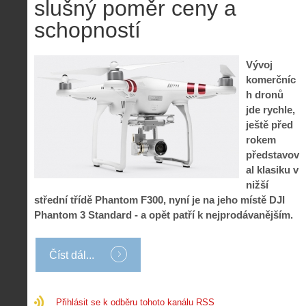
s
i
slušný poměr ceny a
r
V
á
i
schopností
i
l
e
e
:
d
w
Z
P
r
Vývoj
-
a
ř
o
p
č
komerčníc
e
n
o
í
h dronů
d
ů
m
n
jde rychle,
p
:
o
á
i
1
ještě před
c
m
s
.
rokem
n
e
y
N
představov
í
s
p
e
k
d
al klasiku v
r
p
k
r
nižší
o
r
a
o
střední třídě Phantom F300, nyní je na jeho místě DJI
l
á
ž
n
é
v
Phantom 3 Standard - a opět patří k nejprodávanějším.
d
y
t
e
é
:
á
m
h
3
n
z
Číst dál...
o
.
í
a
p
Z
s
p
i
á
d
o
l
k
Přihlásit se k odběru tohoto kanálu RSS
r
m