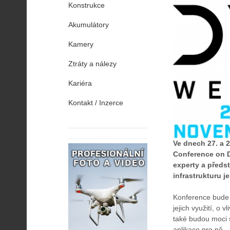
Konstrukce
Akumulátory
Kamery
Ztráty a nálezy
Kariéra
Kontakt / Inzerce
Ve dnech 27. a 
Conference on Dr
experty a předst
infrastrukturu 
Konference bude 
jejich využití, o 
také budou moci s
aplikace pro ně.