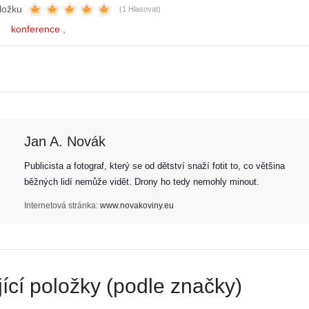
ložku
(1 Hlasovat)
konference
Jan A. Novák
Publicista a fotograf, který se od dětství snaží fotit to, co většina 
běžných lidí nemůže vidět. Drony ho tedy nemohly minout. 
Z
Internetová stránka:
www.novakoviny.eu
h
S
i
e
s
r
t
i
o
á
ící položky (podle značky)
r
l
i