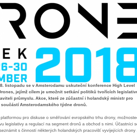
28. listopadu se v Amsterodamu uskuteční konference High Level
ones, jejímž cílem je umožnit setkání politiků tvořících legislativ
aviteli průmyslu. Akce, které ze zúčastní i holandský ministr pro
je součástí Amsterodamského týdne dronů.
platformou pro diskuse o směřování evropského trhu drony, možnoste
vlivu legislativy a regulací na segment dronů a obchod s nimi. Účastníci s
eznámit s činností některých holandských pracovišť vyvíjejících drony