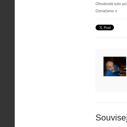
Ohodnotit tuto po
Označeno v
A
i
s
V
Souvisej
i