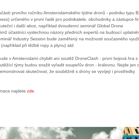
učástí prvního ročníku Amsterodamského týdne dronů - podniku typu 
ness) určeného v první řadě pro podnikatele, obchodníky a zástupce fi
uteční i další akce, například dvoudenní seminář Global Drone
ěmž účastníci vyslechnou názory předních expertů na budoucí uplatně
minář Industry Session bude zaměřený na možnosti současného využi
(například při těžbě ropy a plynu) atd.
ude v Amsterodami chybět ani soutěž DroneClash - první bojová hra s
outěžící týmy budou snažit vyřadit soupeřův dron - královnu. Nejde jen 
monstrovat skutečnost, že souběžně s drony se vyvíjejí i prostředky
rmace najdete
zde
.