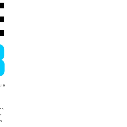
u s
ch
e
 a