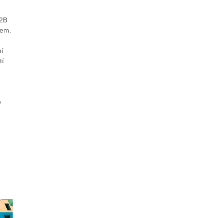
B2B
rem.
ní
tí
o