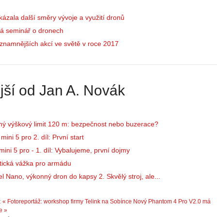
:
e
Z
d
ázala další směry vývoje a využití dronů
a
r
č
á seminář o dronech
o
í
n
znamnějších akcí ve světě v roce 2017
n
ů
á
:
m
1
e
.
jší od Jan A. Novák
s
N
d
e
r
p
o
r
ný výškový limit 120 m: bezpečnost nebo buzerace?
n
á
ini 5 pro 2. díl: První start
y
v
ini 5 pro - 1. díl: Vybalujeme, první dojmy
:
e
3
m
tická vážka pro armádu
.
z
l Nano, výkonný dron do kapsy 2. Skvělý stroj, ale...
Z
a
á
p
:
« Fotoreportáž: workshop firmy Telink na Sobínce
Nový Phantom 4 Pro V2.0 má
k
o
e »
l
m