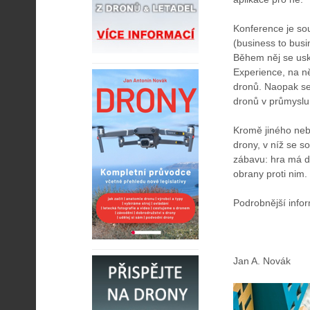
Konference je so
(business to busi
Během něj se usk
Experience, na n
dronů. Naopak se
dronů v průmyslu 
Kromě jiného neb
drony, v níž se s
zábavu: hra má de
obrany proti nim.
Podrobnější info
Jan A. Novák