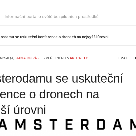
Informační portál o světě bezpilotních prostředků
rodamu se uskuteční konference o dronech na nejvyšší úrovni
APSAL(A)
JAN A. NOVÁK
ZVEŘEJNĚNO V
AKTUALITY
EMAIL
T
terodamu se uskuteční
rence o dronech na
ší úrovni