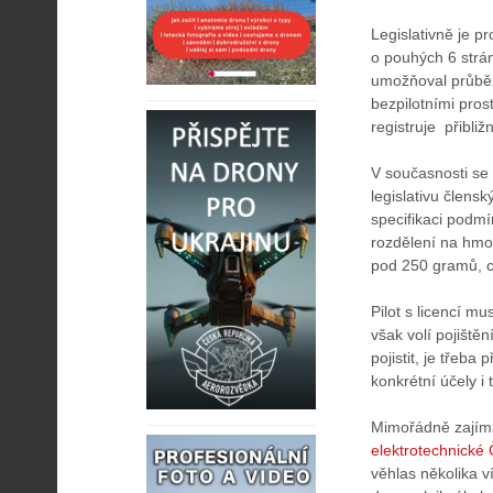
Legislativně je 
o pouhých 6 strán
umožňoval průběž
bezpilotními pros
registruje přibliž
V současnosti se 
legislativu člens
specifikaci podmí
rozdělení na hmo
pod 250 gramů, c
Pilot s licencí mu
však volí pojiště
pojistit, je třeb
konkrétní účely i
Mimořádně zajím
elektrotechnick
věhlas několika v