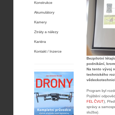
Konstrukce
Akumulátory
Kamery
Ztráty a nálezy
Kariéra
Kontakt / Inzerce
Bezpilotní léta
podnikání, kromě
Na tento vývoj r
technického roz
vědeckotechnick
Program byl rozdě
Pojištění odpověd
FEL ČVUT
), Před
správy a samosprá
služba).