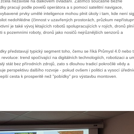
ly zcela nezávisle na dálkovém ovládání. Zatímco současné běžné
edky pracují podle povelů operátora a s pomocí satelitní navigace,
vybavené prvky umělé inteligence mohou plnit úkoly i tam, kde není si
ilot nedohlédne (činnost v uzavřených prostorách, průzkum nepřístup
tivní je také vývoj létajících robotů spolupracujících v rojích, dronů pln
ti s pozemními roboty, dronů jako nosičů nejrůznějších senzorů a
edky představují typický segment toho, čemu se říká Průmysl 4.0 nebo 
 revoluce: trend spočívající na digitálních technologiích, robotizaci a u
alý stát bez přírodních zdrojů, zato s dlouhou tradicí pokročilé vědy a
uje perspektivu dalšího rozvoje - pokud ovšem i politici a vysocí úřední
 lepší cesta k prosperitě než "pobídky" pro výstavbu montoven.