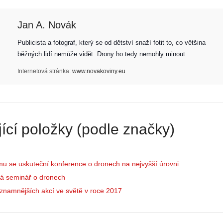
Jan A. Novák
Publicista a fotograf, který se od dětství snaží fotit to, co většina 
Z
běžných lidí nemůže vidět. Drony ho tedy nemohly minout. 
h
Internetová stránka:
www.novakoviny.eu
S
i
e
s
r
t
i
o
á
r
ící položky (podle značky)
l
i
:
e
Z
d
a
r
u se uskuteční konference o dronech na nejvyšší úrovni
č
o
á seminář o dronech
í
n
n
ů
znamnějších akcí ve světě v roce 2017
á
:
m
1
e
.