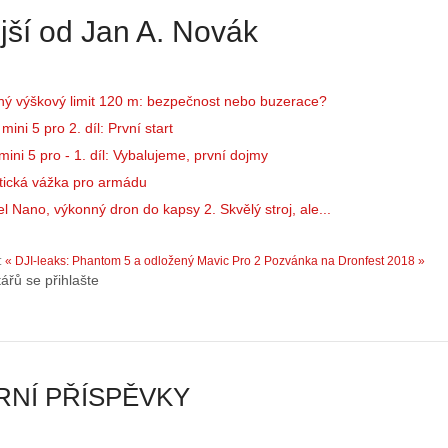
s
N
jší od Jan A. Novák
d
e
r
p
o
r
n
á
ný výškový limit 120 m: bezpečnost nebo buzerace?
y
v
ini 5 pro 2. díl: První start
:
e
ini 5 pro - 1. díl: Vybalujeme, první dojmy
3
m
tická vážka pro armádu
.
z
Z
a
l Nano, výkonný dron do kapsy 2. Skvělý stroj, ale...
á
p
k
o
:
« DJI-leaks: Phantom 5 a odložený Mavic Pro 2
Pozvánka na Dronfest 2018 »
l
m
ářů se přihlašte
a
e
d
n
y
u
ř
t
í
ý
NÍ PŘÍSPĚVKY
z
…
…