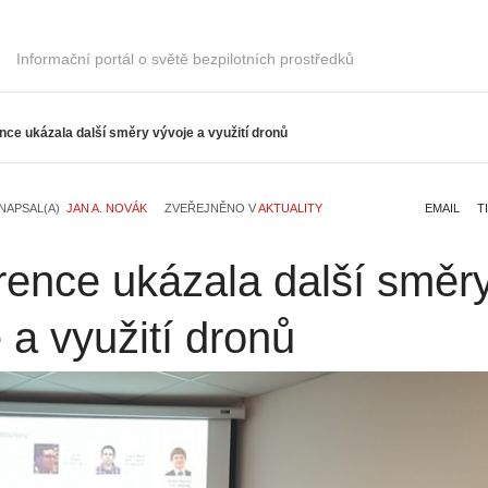
Informační portál o světě bezpilotních prostředků
ce ukázala další směry vývoje a využití dronů
NAPSAL(A)
JAN A. NOVÁK
ZVEŘEJNĚNO V
AKTUALITY
EMAIL
T
rence ukázala další směr
 a využití dronů