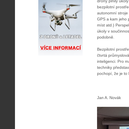
drony plnily úko
bezpilotní prostř
autonomní stroje 
GPS a kam jeho p
míst atd.) Perspek
úkoly v součinnos
podobně.
Bezpilotní prostř
čtvrtá průmyslová
inteligenci. Pro m
techniky představ
pochopí, že je to
Jan A. Novák