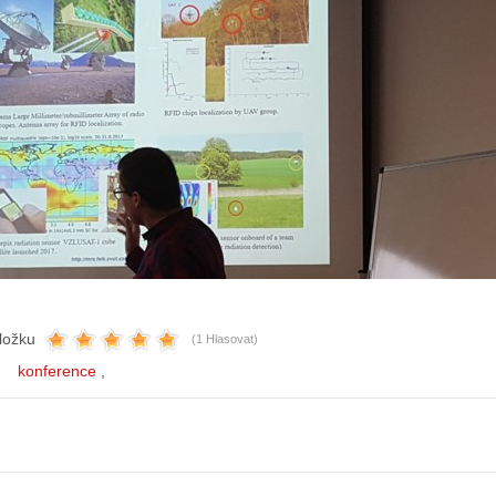
ložku
(1 Hlasovat)
konference