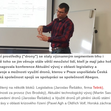
jící prostředky ("drony") se staly významným segmentem trhu i
 toho se jim věnuje stále větší množství lidí, kteří je mají jako ho
eagovala konference Aktuální vývoj v oblasti legislativy a
voje a možnosti využití dronů, kterou v Praze uspořádala Česká
á společnost spojů ve spolupráci se společností Abegos.
lený na několik bloků: Legislativa (Jaroslav Řešátko, firma
Telink)
,
nosti za provoz (Ivo Brodský), Aktuální technologický vývoj (Martin Sas
vedení dronů (Jaroslav Řešátko) a Využití dronů při plnění úkolů státní
vy v oblasti krizového řízení (Pavel Agh a Oldřich Volf, Horská záchr