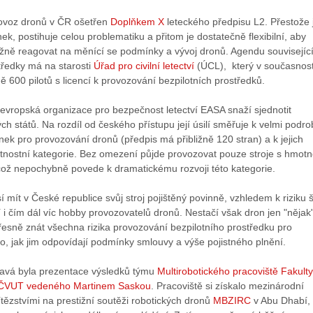
provoz dronů v ČR ošetřen
Doplňkem X
leteckého předpisu L2. Přestože 
ek, postihuje celou problematiku a přitom je dostatečně flexibilní, aby
ně reagovat na měnící se podmínky a vývoj dronů. Agendu související
tředky má na starosti
Úřad pro civilní letectví
(ÚCL), který v současnost
ně 600 pilotů s licencí k provozování bezpilotních prostředků.
evropská organizace pro bezpečnost letectví EASA snaží sjednotit
kých států. Na rozdíl od českého přístupu její úsilí směřuje k velmi podr
nek pro provozování dronů (předpis má přibližně 120 stran) a k jejich
tnostní kategorie. Bez omezení půjde provozovat pouze stroje s hmotn
ož nepochybně povede k dramatickému rozvoji této kategorie.
sí mít v České republice svůj stroj pojištěný povinně, vzhledem k riziku 
ní i čím dál víc hobby provozovatelů dronů. Nestačí však dron jen "nějak
a přesně znát všechna rizika provozování bezpilotního prostředku pro
 to, jak jim odpovídají podmínky smlouvy a výše pojistného plnění.
avá byla prezentace výsledků týmu
Multirobotického pracoviště Fakulty
é ČVUT vedeného Martinem Saskou
. Pracoviště si získalo mezinárodní
ítězstvími na prestižní soutěži robotických dronů
MBZIRC
v Abu Dhabí,