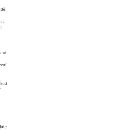
jde
 s
i
obné
ostí
škod
"
 kde