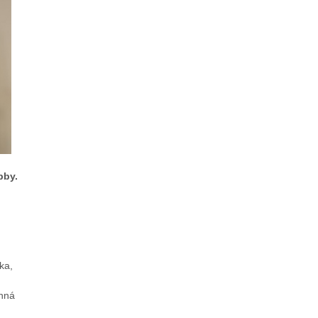
bby.
ka,
anná