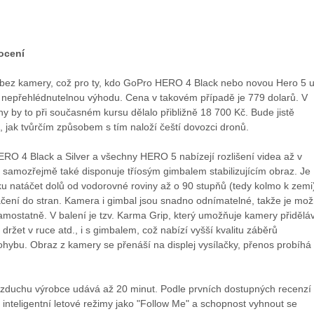
ocení
bez kamery, což pro ty, kdo GoPro HERO 4 Black nebo novou Hero 5 
e nepřehlédnutelnou výhodu. Cena v takovém případě je 779 dolarů. V
y by to při současném kursu dělalo přibližně 18 700 Kč. Bude jistě
 jak tvůrčím způsobem s tím naloží čeští dovozci dronů.
O 4 Black a Silver a všechny HERO 5 nabízejí rozlišení videa až v
 samozřejmě také disponuje tříosým gimbalem stabilizujícím obraz. Je
u natáčet dolů od vodorovné roviny až o 90 stupňů (tedy kolmo k zemi
ení do stran. Kamera i gimbal jsou snadno odnímatelné, takže je mo
amostatně. V balení je tzv. Karma Grip, který umožňuje kamery přidělá
 držet v ruce atd., i s gimbalem, což nabízí vyšší kvalitu záběrů
hybu. Obraz z kamery se přenáší na displej vysílačky, přenos probíhá
zduchu výrobce udává až 20 minut. Podle prvních dostupných recenzí
i inteligentní letové režimy jako "Follow Me" a schopnost vyhnout se