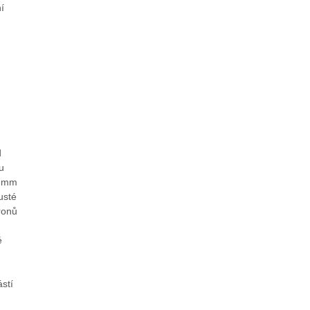
í
d
u
3 mm
usté
ronů
é
stí