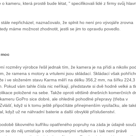
 o kameru, která prostě bude létat, " specifikovali lidé z firmy svůj hlavn
rh stále nepřicházel, naznačovalo, že splnit ho není pro vývojáře zrovna
edy máme možnost zhodnotit, jestli se jim to opravdu povedlo.
e moc
ní rozměry výrobce řešil jednak tím, že kamera je na přídi a nikoliv po
m, že ramena s motory a vrtulemi jsou skládací. Skládací však pohřích
akže i ve složeném stavu Karma měří na délku 356,2 mm, na šířku 224,
 Pokud vám tahle čísla nic neříkají, představte si dvě hodně velké a tl
blikace položené na sebe. Takže oproti většině dnešních komerčních d
kameru GoPro sice dobré, ale ohledně pohodlné přepravy (třeba v
Zvlášť, když si k tomu ještě připočítáte přinejmenším vysílačku, ale tak
l, když už ne náhradní baterie a další obvyklé příslušenství.
podobě šikovného kufříku opatřeného popruhy na záda je údajně součá
on se do něj umisťuje s odmontovanými vrtulemi a i tak není právě