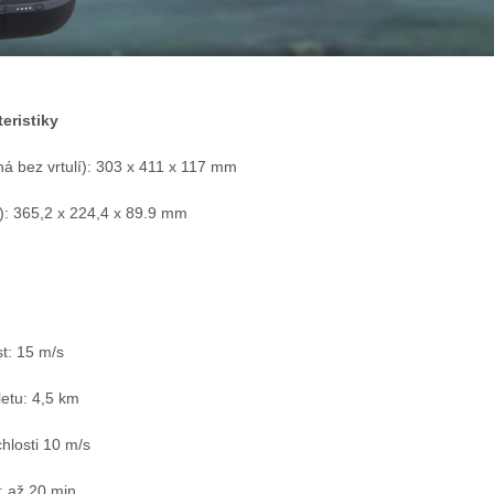
eristiky
á bez vrtulí): 303 x 411 x 117 mm
): 365,2 x 224,4 x 89.9 mm
t: 15 m/s
letu: 4,5 km
chlosti 10 m/s
: až 20 min