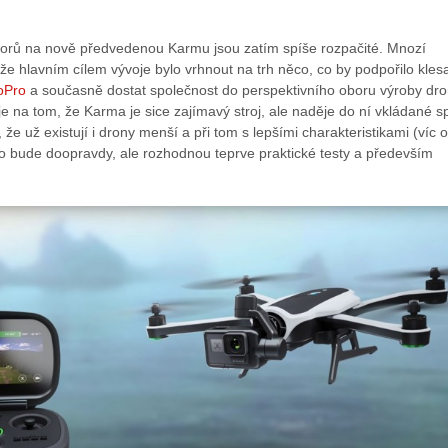
rů na nově předvedenou Karmu jsou zatím spíše rozpačité. Mnozí
 že hlavním cílem vývoje bylo vrhnout na trh něco, co by podpořilo klesa
oPro
a současně dostat společnost do perspektivního oboru výroby dro
e na tom, že Karma je sice zajímavý stroj, ale naděje do ní vkládané s
, že už existují i drony menší a při tom s lepšími charakteristikami (víc o
 to bude doopravdy, ale rozhodnou teprve praktické testy a především