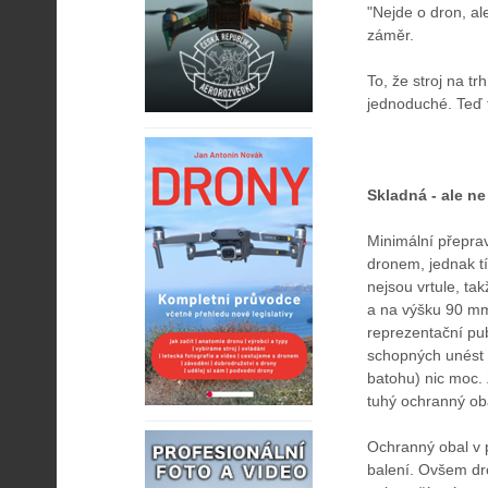
"Nejde o dron, ale
záměr.
To, že stroj na t
jednoduché. Teď t
Skladná - ale n
Minimální přeprav
dronem, jednak tí
nejsou vrtule, t
a na výšku 90 mm.
reprezentační pu
schopných unést 
batohu) nic moc. 
tuhý ochranný oba
Ochranný obal v 
balení. Ovšem dr