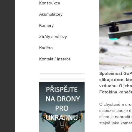
Konstrukce
Akumulátory
Kamery
Ztráty a nálezy
Kariéra
Kontakt / Inzerce
Společnost GoPro
slibuje dron, kt
vzduchu. O jeho
Fotokina konečn
O chystaném dro
dispozici pouze ú
cílem je nahradit
stejně jako kame