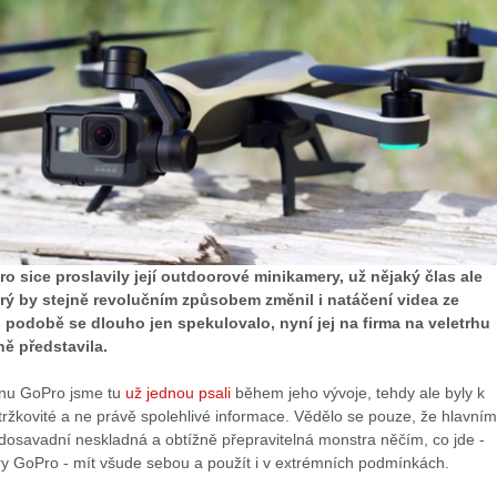
 sice proslavily její outdoorové minikamery, už nějaký člas ale
erý by stejně revolučním způsobem změnil i natáčení videa ze
 podobě se dlouho jen spekulovalo, nyní jej na firma na veletrhu
ě představila.
nu GoPro jsme tu
už jednou psali
během jeho vývoje, tehdy ale byly k
tržkovité a ne právě spolehlivé informace. Vědělo se pouze, že hlavním
 dosavadní neskladná a obtížně přepravitelná monstra něčím, co jde -
ry GoPro - mít všude sebou a použít i v extrémních podmínkách.