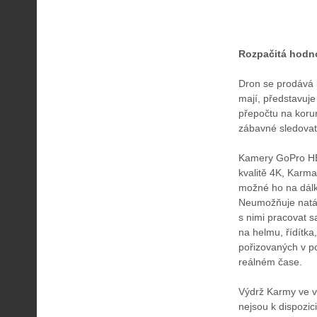
Rozpačitá hodn
Dron se prodává 
mají, představuj
přepočtu na korun
zábavné sledovat,
Kamery GoPro HER
kvalitě 4K, Karma
možné ho na dálk
Neumožňuje natáč
s nimi pracovat s
na helmu, řídítka,
pořizovaných v po
reálném čase.
Výdrž Karmy ve v
nejsou k dispozic