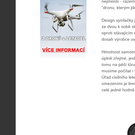
nejmenší - ráze
"dronu, kterým jd
Design vysílačky
ze dvou k sobě sk
oproti stávajícím
dosah výrobce uvá
Hmotnost samotné
úplně zřejmé, jest
tomu na pěší tůru
musíme počítat i 
Úřad civilního le
omezeními je lim
celé jedné hodně