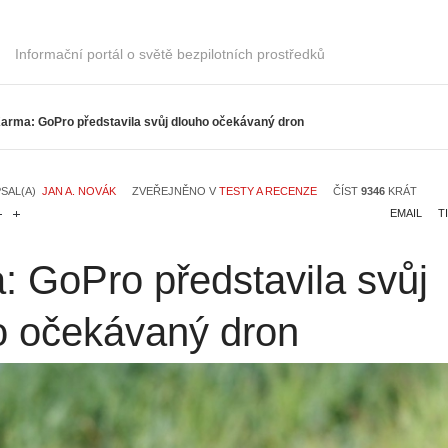
Informační portál o světě bezpilotních prostředků
arma: GoPro představila svůj dlouho očekávaný dron
SAL(A)
JAN A. NOVÁK
ZVEŘEJNĚNO V
TESTY A RECENZE
ČÍST
9346
KRÁT
EMAIL
T
: GoPro představila svůj
o očekávaný dron