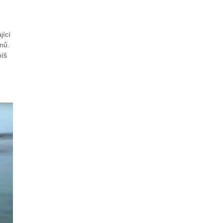
jící
nů.
píš