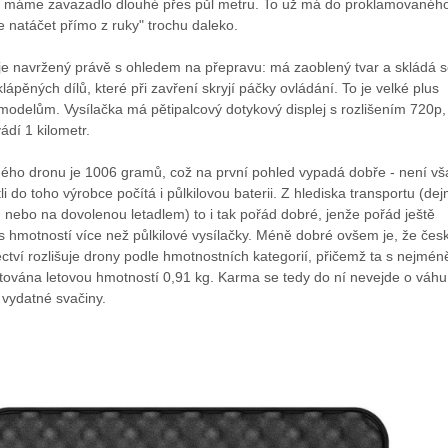
m máme zavazadlo dlouhé přes půl metru. To už má do proklamovanéh
e natáčet přímo z ruky" trochu daleko.
 je navržený právě s ohledem na přepravu: má zaoblený tvar a skládá 
lápěných dílů, které při zavření skryjí páčky ovládání. To je velké plus
 modelům. Vysílačka má pětipalcový dotykový displej s rozlišením 720p,
dí 1 kilometr.
ho dronu je 1006 gramů, což na první pohled vypadá dobře - není vš
li do toho výrobce počítá i půlkilovou baterii. Z hlediska transportu (de
 nebo na dovolenou letadlem) to i tak pořád dobré, jenže pořád ještě
s hmotností více než půlkilové vysílačky. Méně dobré ovšem je, že čes
tectví rozlišuje drony podle hmotnostních kategorií, přičemž ta s nejmén
itována letovou hmotností 0,91 kg. Karma se tedy do ní nevejde o váhu
 vydatné svačiny.