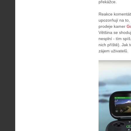
překážce.
Reakce komentáto
upozorňují na to,
prodeje kamer
G
Většina se shoduj
nesplní - tím spíš
nich příště). Jak
zájem uživatelů.