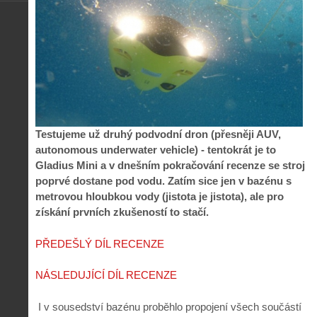
Testujeme už druhý podvodní dron (přesněji AUV,
autonomous underwater vehicle) - tentokrát je to
Gladius Mini a v dnešním pokračování recenze se stroj
poprvé dostane pod vodu. Zatím sice jen v bazénu s
metrovou hloubkou vody (jistota je jistota), ale pro
získání prvních zkušeností to stačí.
PŘEDEŠLÝ DÍL RECENZE
NÁSLEDUJÍCÍ DÍL RECENZE
I v sousedství bazénu proběhlo propojení všech součástí