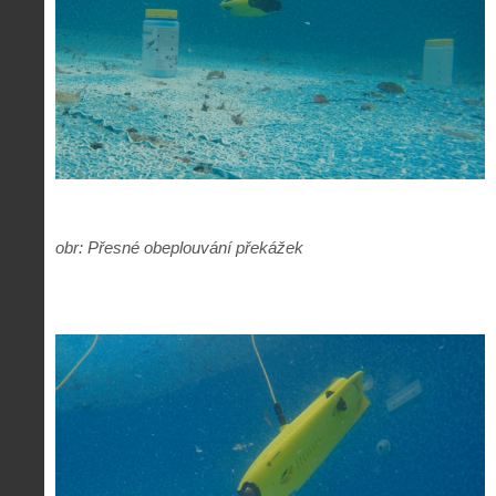
obr: Přesné obeplouvání překážek