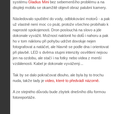
systému
Gladius Mini
bez sebemenšího problému a na
displeji mobilu se okamžitě objevil obraz palubní kamery.
Následovalo spuštění do vody, odblokování motorů - a pak
už vlastně není moc co psát, protože všechno probíhalo k
naprosté spokojenosti. Dron poslouchá na slovo a jde
dokonale vyvážit. Možnost naklonit ho dolů i nahoru a pak
ho v tom náklonu při pohybu udržet dovoluje nejen
fotografovat a natáčet, ale hlavně se podle dna i orientovat
při plavbě. LED s dvěma stupni intenzity osvětlení nejsou
jen na ozdobu, ale stačí i na fotky nebo videa z menší
vzdálenosti. Kabel je dokonale vyvážený...
Tak by se dalo pokračovat dlouho, ale byla by to trochu
nuda, takže tady je
video, které to předvádí názorně
.
A ze stejného důvodu bude zbytek dnešního dílu formou
fotoreportáže.