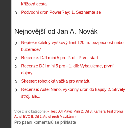
křížová cesta
Podvodní dron PowerRay: 1. Seznamte se
Nejnovější od Jan A. Novák
Nepřekročitelný výškový limit 120 m: bezpečnost nebo
buzerace?
Recenze. DJI mini 5 pro 2. díl: První start
Recenze DJI mini 5 pro - 1. díl: Vybalujeme, první
dojmy
Skeeter: robotická vážka pro armádu
Recenze: Autel Nano, výkonný dron do kapsy 2. Skvělý
stroj, ale...
Více z této kategorie:
« Test DJI Mavic Mini 2. Díl 3: Kamera
Test dronu
Autel EVO II. Díl 1: Autel proti Mavikům »
Pro psaní komentářů se přihlašte