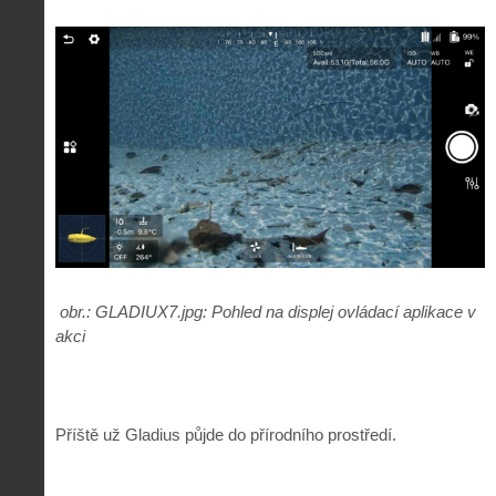
obr.: GLADIUX7.jpg: Pohled na displej ovládací aplikace v
akci
Příště už Gladius půjde do přírodního prostředí.