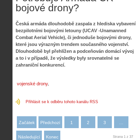
bojové drony?
Česká armáda dlouhodobě zaspala z hlediska vybavení
bezpilotními bojovými letouny (UCAV -Unamanned
Combat Aerial Vehicle), či jednoduše bojovými drony,
které jsou výrazným trendem současného vojenství.
Dlouhodobě byl přehlížen a podceňován domácí vývoj
a to i v případě, že výsledky byly srovnatelné se
zahraniční konkurencí.
vojenské drony
Přihlásit se k odběru tohoto kanálu RSS
Začátek
Předchozí
1
2
3
…
Následující
Konec
Strana 1 z 37