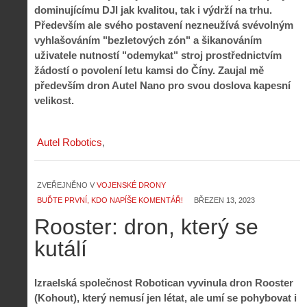
dominujícímu DJI jak kvalitou, tak i výdrží na trhu.
Především ale svého postavení nezneužívá svévolným
vyhlašováním "bezletových zón" a šikanováním
uživatele nutností "odemykat" stroj prostřednictvím
žádostí o povolení letu kamsi do Číny. Zaujal mě
především dron Autel Nano pro svou doslova kapesní
velikost.
Autel Robotics
ZVEŘEJNĚNO V
VOJENSKÉ DRONY
BUĎTE PRVNÍ, KDO NAPÍŠE KOMENTÁŘ!
BŘEZEN 13, 2023
Rooster: dron, který se
kutálí
Izraelská společnost Robotican vyvinula dron Rooster
(Kohout), který nemusí jen létat, ale umí se pohybovat i