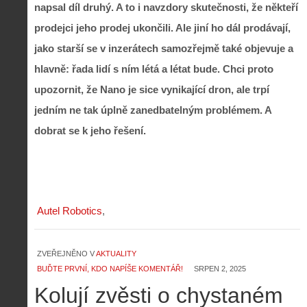
napsal díl druhý. A to i navzdory skutečnosti, že někteří
prodejci jeho prodej ukončili. Ale jiní ho dál prodávají,
jako starší se v inzerátech samozřejmě také objevuje a
hlavně: řada lidí s ním létá a létat bude. Chci proto
upozornit, že Nano je sice vynikající dron, ale trpí
jedním ne tak úplně zanedbatelným problémem. A
dobrat se k jeho řešení.
Autel Robotics
ZVEŘEJNĚNO V
AKTUALITY
BUĎTE PRVNÍ, KDO NAPÍŠE KOMENTÁŘ!
SRPEN 2, 2025
Kolují zvěsti o chystaném