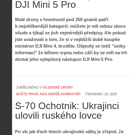
DJI Mini 5 Pro
Malé drony s hmotností pod 250 gramů patří
k nejoblíbenější kategorii: můžete je mít sebou skoro
všude a týkají se jich nejmírnější předpisy. Ale pokud
jste uvažovali o tom, že si v nejbližší době koupíte
minidron DJI Mini 4, brzděte. Objevily se totiž "úniky
informací" že během srpna nebo září by se měl na trh
dostat jeho vylepšený nástupce DJI Mini 5 Pro
.
ZVEŘEJNĚNO V
VOJENSKÉ DRONY
BUĎTE PRVNÍ, KDO NAPÍŠE KOMENTÁŘ!
ČERVENEC 29, 2025
S-70 Ochotnik: Ukrajinci
ulovili ruského lovce
Po víc jak třech letech ukrajinské války je zřejmé, že