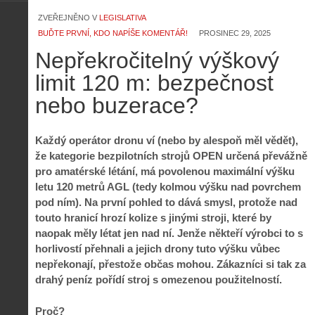
ZVEŘEJNĚNO V
LEGISLATIVA
BUĎTE PRVNÍ, KDO NAPÍŠE KOMENTÁŘ!
PROSINEC 29, 2025
Nepřekročitelný výškový
limit 120 m: bezpečnost
nebo buzerace?
Každý operátor dronu ví (nebo by alespoň měl vědět),
že kategorie bezpilotních strojů OPEN určená převážně
pro amatérské létání, má povolenou maximální výšku
letu 120 metrů AGL (tedy kolmou výšku nad povrchem
pod ním). Na první pohled to dává smysl, protože nad
touto hranicí hrozí kolize s jinými stroji, které by
naopak měly létat jen nad ní. Jenže někteří výrobci to s
horlivostí přehnali a jejich drony tuto výšku vůbec
nepřekonají, přestože občas mohou. Zákazníci si tak za
drahý peníz pořídí stroj s omezenou použitelností.
Proč?