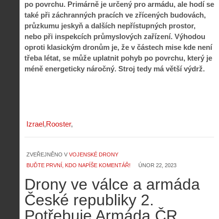
po povrchu. Primárně je určený pro armádu, ale hodí se
také při záchranných pracích ve zřícených budovách,
průzkumu jeskyň a dalších nepřístupných prostor,
nebo při inspekcích průmyslových zařízení. Výhodou
oproti klasickým dronům je, že v částech mise kde není
třeba létat, se může uplatnit pohyb po povrchu, který je
méně energeticky náročný. Stroj tedy má větší výdrž.
Izrael
Rooster
ZVEŘEJNĚNO V
VOJENSKÉ DRONY
BUĎTE PRVNÍ, KDO NAPÍŠE KOMENTÁŘ!
ÚNOR 22, 2023
Drony ve válce a armáda
České republiky 2.
Potřebuje Armáda ČR