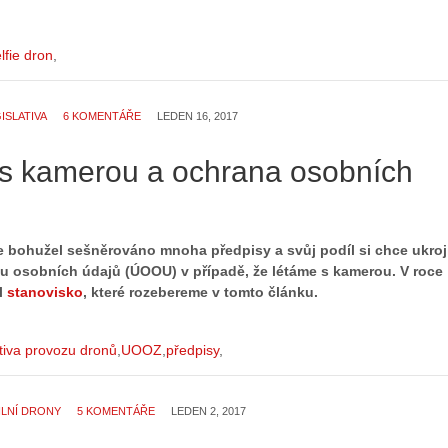
lfie dron
ISLATIVA
6 KOMENTÁŘE
LEDEN 16, 2017
s kamerou a ochrana osobních
e bohužel sešněrováno mnoha předpisy a svůj podíl si chce ukroji
u osobních údajů (ÚOOU) v případě, že létáme s kamerou. V roce
l
stanovisko
, které rozebereme v tomto článku.
ativa provozu dronů
UOOZ
předpisy
ILNÍ DRONY
5 KOMENTÁŘE
LEDEN 2, 2017