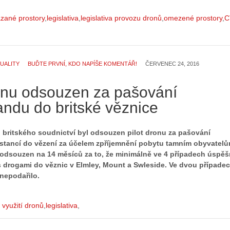
zané prostory
legislativa
legislativa provozu dronů
omezené prostory
C
UALITY
BUĎTE PRVNÍ, KDO NAPÍŠE KOMENTÁŘ!
ČERVENEC 24, 2016
ronu odsouzen za pašování
andu do britské věznice
ii britského soudnictví byl odsouzen pilot dronu za pašování
stancí do vězení za účelem zpříjemnění pobytu tamním obyvatelů
l odsouzen na 14 měsíců za to, že minimálně ve 4 případech úspě
Z
 s drogami do věznic v Elmley, Mount a Swleside. Ve dvou případe
h
nepodařilo.
S
i
e
s
r
t
í využití dronů
legislativa
i
o
á
r