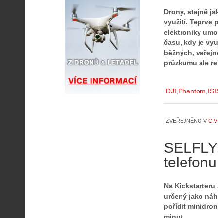
Drony, stejně j
využití. Teprve 
elektroniky umož
času, kdy je vyu
běžných, veřejně
průzkumu ale rel
DJI
Phantom
ISI
ZVEŘEJNĚNO V
CIV
SELFLY:
telefonu
Na Kickstarteru
určený jako náhr
pořídit minidro
minut.