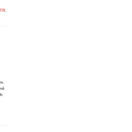
TR
m.
šně
ch