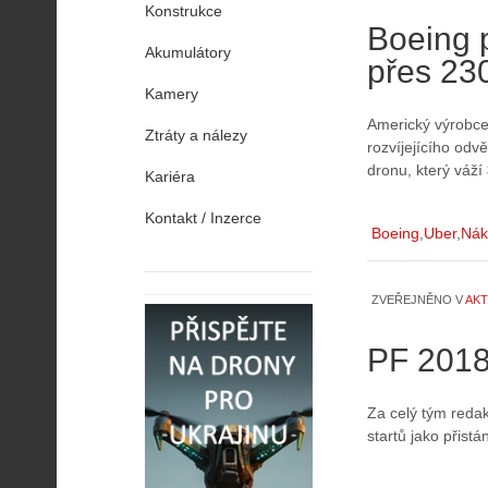
Konstrukce
Boeing p
Akumulátory
přes 23
Kamery
Americký výrobce 
Ztráty a nálezy
rozvíjejícího odv
dronu, který váží
Kariéra
Kontakt / Inzerce
Boeing
Uber
Nák
ZVEŘEJNĚNO V
AKT
PF 201
Za celý tým reda
startů jako přistán