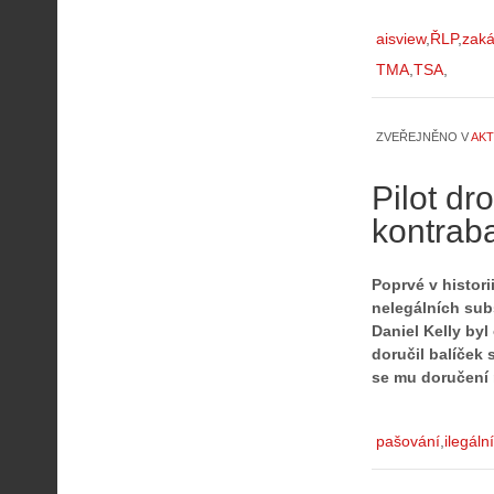
aisview
ŘLP
zaká
TMA
TSA
ZVEŘEJNĚNO V
AKT
Pilot d
kontrab
Poprvé v histor
nelegálních sub
Daniel Kelly by
doručil balíček
se mu doručení 
A
i
pašování
ilegáln
s
V