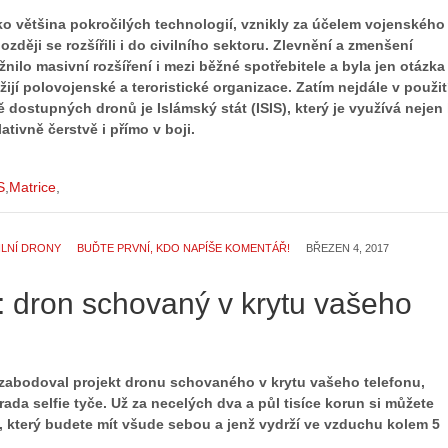
ako většina pokročilých technologií, vznikly za účelem vojenského
později se rozšířili i do civilního sektoru. Zlevnění a zmenšení
nilo masivní rozšíření i mezi běžné spotřebitele a byla jen otázka
žijí polovojenské a teroristické organizace. Zatím nejdále v použit
 dostupných dronů je Islámský stát (ISIS), který je využívá nejen
ativně čerstvě i přímo v boji.
S
Matrice
ILNÍ DRONY
BUĎTE PRVNÍ, KDO NAPÍŠE KOMENTÁŘ!
BŘEZEN 4, 2017
 dron schovaný v krytu vašeho
 zabodoval projekt dronu schovaného v krytu vašeho telefonu,
ada selfie tyče. Už za necelých dva a půl tisíce korun si můžete
n, který budete mít všude sebou a jenž vydrží ve vzduchu kolem 5