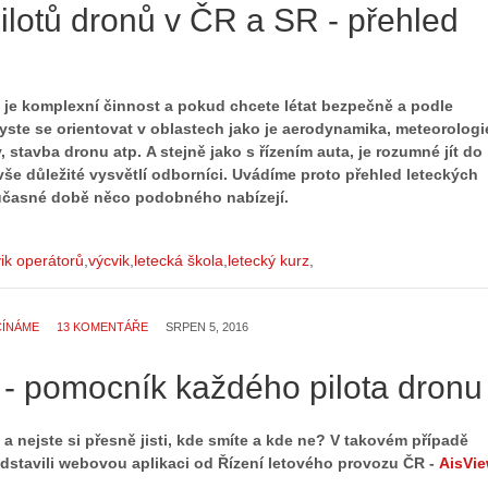
ilotů dronů v ČR a SR - přehled
 je komplexní činnost a pokud chcete létat bezpečně a podle
yste se orientovat v oblastech jako je aerodynamika, meteorologi
, stavba dronu atp. A stejně jako s řízením auta, je rozumné jít do
vše důležité vysvětlí odborníci. Uvádíme proto přehled leteckých
oučasné době něco podobného nabízejí.
ik operátorů
výcvik
letecká škola
letecký kurz
ČÍNÁME
13 KOMENTÁŘE
SRPEN 5, 2016
 - pomocník každého pilota dronu
a nejste si přesně jisti, kde smíte a kde ne? V takovém případě
dstavili webovou aplikaci od Řízení letového provozu ČR -
AisVi