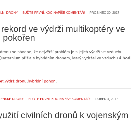
ILNÍ DRONY
BUĎTE PRVNÍ, KDO NAPÍŠE KOMENTÁŘ!
PROSINEC 30, 2017
rekord ve výdrži multikoptéry ve
 pokořen
 dronu se shodne, že největší problém je s jejich výdrží ve vzduchu.
Quaternium přišla s hybridním dronem, který vydržel ve vzduchu
4 hod
let
výdrž dronu
hybridní pohon
JENSKÉ DRONY
BUĎTE PRVNÍ, KDO NAPÍŠE KOMENTÁŘ!
DUBEN 4, 2017
yužití civilních dronů k vojenským