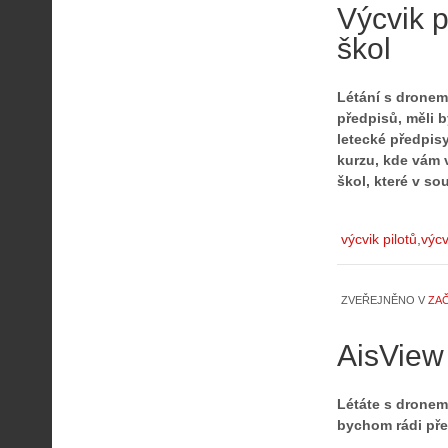
Výcvik p
škol
Létání s dronem
předpisů, měli b
letecké předpisy
kurzu, kde vám 
škol, které v s
výcvik pilotů
výcv
ZVEŘEJNĚNO V
ZA
AisView
Létáte s dronem 
bychom rádi pře