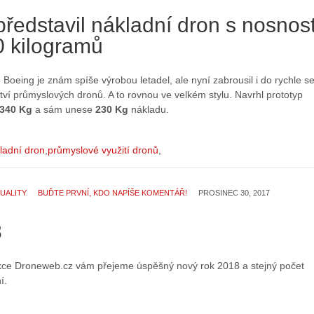
ředstavil nákladní dron s nosnost
0 kilogramů
Boeing je znám spíše výrobou letadel, ale nyní zabrousil i do rychle s
ětví průmyslových dronů. A to rovnou ve velkém stylu. Navrhl prototyp
340 Kg
a sám unese
230 Kg
nákladu.
ladní dron
průmyslové využití dronů
UALITY
BUĎTE PRVNÍ, KDO NAPÍŠE KOMENTÁŘ!
PROSINEC 30, 2017
8
kce Droneweb.cz vám přejeme úspěšný nový rok 2018 a stejný počet
í.