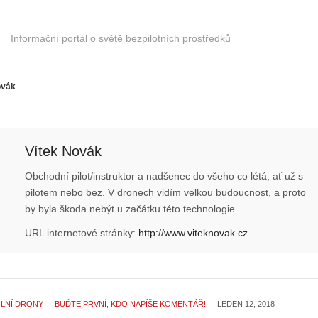
Informační portál o světě bezpilotních prostředků
ovák
Vítek Novák
Obchodní pilot/instruktor a nadšenec do všeho co létá, ať už s
pilotem nebo bez. V dronech vidím velkou budoucnost, a proto
by byla škoda nebýt u začátku této technologie.
URL internetové stránky:
http://www.viteknovak.cz
ILNÍ DRONY
BUĎTE PRVNÍ, KDO NAPÍŠE KOMENTÁŘ!
LEDEN 12, 2018