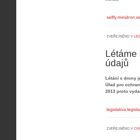
selfly
minidron
se
ZVEŘEJNĚNO V
LEG
Létáme 
údajů
Létání s drony j
Úřad pro ochran
2013 proto vyda
legislativa
legisl
ZVEŘEJNĚNO V
CIV