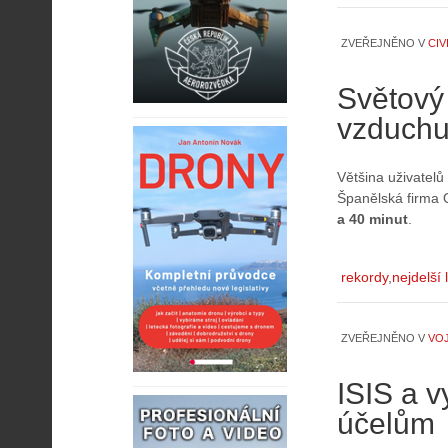
ZVEŘEJNĚNO V
CIV
Světový 
vzduchu
Většina uživatelů
Španělská firma 
a 40 minut
.
rekordy
nejdelší 
ZVEŘEJNĚNO V
VO
ISIS a v
účelům