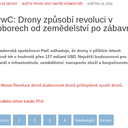
l
i
ILNÍ DRONY
BUĎTE PRVNÍ, KDO NAPÍŠE KOMENTÁŘ!
KVĚTEN 16, 2016
:
e
Z
d
PwC: Drony způsobí revoluci v
a
r
č
o
borech od zemědelství po zábav
í
n
n
ů
á
:
m
1
adenská společnost PwC odhaduje, že drony v příštích letech
e
.
tově trh v hodnotě přes 127 miliard USD. Největší budoucnost pro
s
N
 vidí v infrastruktuře, zemědělství, transportu zboží a bezpečnost
d
e
r
p
o
r
n
á
m Above
Revoluce dronů
budoucnost dronů
průmyslové využití dronů
y
v
:
e
k odběru tohoto kanálu RSS
3
m
.
z
Z
a
á
p
chozí
1
2
3
4
Následující
Konec
k
o