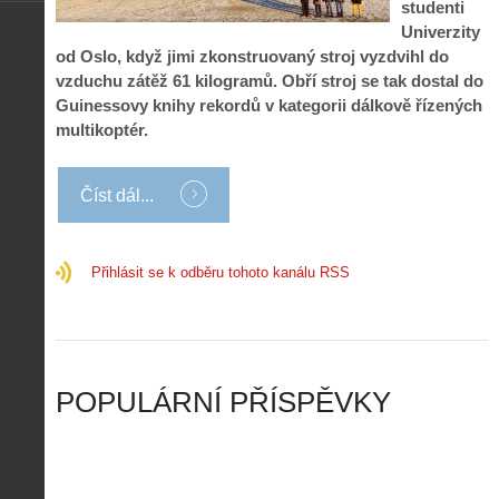
s
.
studenti
n
e
y
N
Univerzity
í
s
p
e
k
d
od Oslo, když jimi zkonstruovaný stroj vyzdvihl do
r
p
k
r
vzduchu zátěž 61 kilogramů. Obří stroj se tak dostal do
o
r
a
o
Guinessovy knihy rekordů v kategorii dálkově řízených
l
á
ž
n
é
v
multikoptér.
d
y
t
e
é
:
á
m
h
3
n
z
Číst dál...
o
.
í
a
p
Z
s
p
i
á
d
o
l
k
Přihlásit se k odběru tohoto kanálu RSS
r
m
o
l
o
e
t
a
n
n
a
d
y
u
d
y
v
t
r
ř
Č
ý
o
í
POPULÁRNÍ PŘÍSPĚVKY
R
…
n
z
u
…