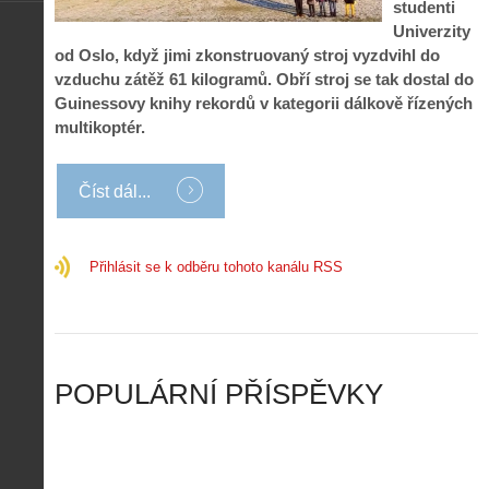
s
.
studenti
n
e
y
N
Univerzity
í
s
p
e
k
d
od Oslo, když jimi zkonstruovaný stroj vyzdvihl do
r
p
k
r
vzduchu zátěž 61 kilogramů. Obří stroj se tak dostal do
o
r
a
o
Guinessovy knihy rekordů v kategorii dálkově řízených
l
á
ž
n
é
v
multikoptér.
d
y
t
e
é
:
á
m
h
3
n
z
Číst dál...
o
.
í
a
p
Z
s
p
i
á
d
o
l
k
Přihlásit se k odběru tohoto kanálu RSS
r
m
o
l
o
e
t
a
n
n
a
d
y
u
d
y
v
t
r
ř
Č
ý
o
í
POPULÁRNÍ PŘÍSPĚVKY
R
…
n
z
u
…