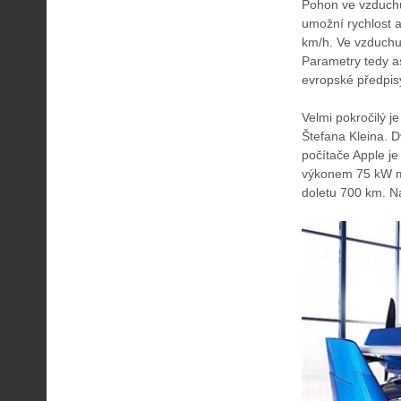
Pohon ve vzduchu 
umožní rychlost a
km/h. Ve vzduchu 
Parametry tedy as
evropské předpisy
Velmi pokročilý j
Štefana Kleina. D
počítače Apple je
výkonem 75 kW mu
doletu 700 km. Na 