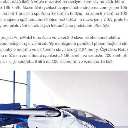
obstarává tlačná vrtule mezi dvěma svislými kormidly na zádi, která
ž 185 km/h. Maximální rychlost dvojmístného stroje na zemi je jen 105
má mít Transition spotřebu 19 litrů za hodinu, na zemi 6,7 litrů na 100
i zaujmou spíš amatérské letce než řidiče - a navíc jen v USA, protože
 pro pilotování ultralehkých letounů jsou podstatně přísnější.
e projekt AeroMobil toho času ve verzi 3.0 slovenského konstruktéra
voumístný stroj s velmi zdařilým designem poněkud připomínajícím stol
 dlouhý 6 metrů a ve složeném stavu široký 2,24 metry. Čtyřválec Rota
 může na zemi dodat rychlost až 160 km/h, ve vzduchu 200 km/h při
silnici je spotřeba 8 litrů na 100 kilometrů, ve vzduchu 15 litrů.