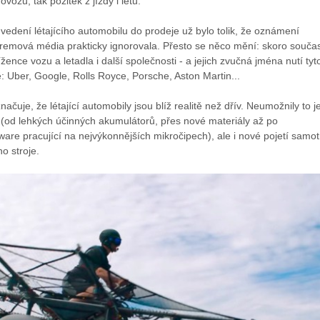
vozu, tak požitek z jízdy i letu."
edení létajícího automobilu do prodeje už bylo tolik, že oznámení
tremová média prakticky ignorovala. Přesto se něco mění: skoro souča
žence vozu a letadla i další společnosti - a jejich zvučná jména nutí tyt
: Uber, Google, Rolls Royce, Porsche, Aston Martin...
ačuje, že létající automobily jsou blíž realitě než dřív. Neumožnily to j
 (od lehkých účinných akumulátorů, přes nové materiály až po
tware pracující na nejvýkonnějších mikročipech), ale i nové pojetí samo
o stroje.