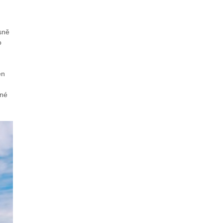
sně
o
en
tné