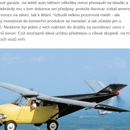
 své garáže, na letišti auto během několika minut přestavěl na letadlo a
Nebránily mu v tom dokonce ani předpisy, protože Aerocar získal ameri
provozu na silnici, tak k létání. Vzbudil velkou pozornost médií - ale
ý investovat do komerční produkce se nenašel, a tak zůstalo jen u
ů. Nedávno byl jeden z nich nabízen do dražby za vyvolávací cenu v
nů korun. Což současně dává určitou představu o cílové skupině, na ní
ících vozů míří.