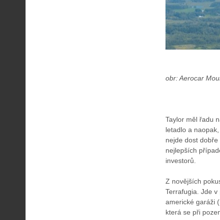
obr: Aerocar Mou
Taylor měl řadu n
letadlo a naopak
nejde dost dobře 
nejlepších přípa
investorů.
Z novějších pokus
Terrafugia. Jde v
americké garáži (
která se při poz