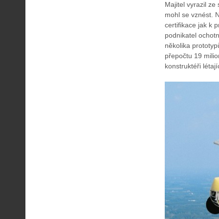
Majitel vyrazil ze
mohl se vznést. 
certifikace jak k 
podnikatel ochotn
několika prototyp
přepočtu 19 milio
konstruktéři létaj