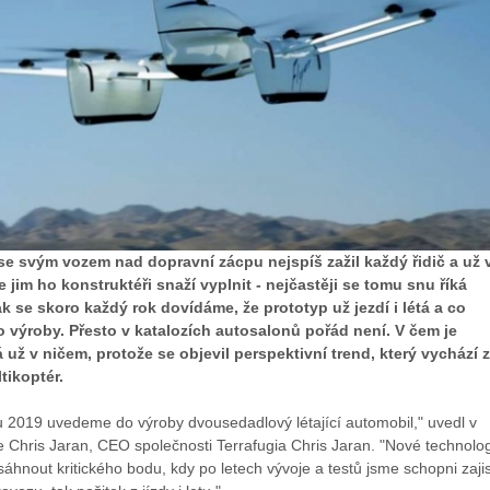
se svým vozem nad dopravní zácpu nejspíš zažil každý řidič a už 
se jim ho konstruktéři snaží vyplnit - nejčastěji se tomu snu říká
 tak se skoro každý rok dovídáme, že prototyp už jezdí i létá a co
o výroby. Přesto v katalozích autosalonů pořád není. V čem je
ž v ničem, protože se objevil perspektivní trend, který vychází 
ikoptér.
u 2019 uvedeme do výroby dvousedadlový létající automobil," uvedl v
 Chris Jaran, CEO společnosti Terrafugia Chris Jaran. "Nové technolo
hnout kritického bodu, kdy po letech vývoje a testů jsme schopni zajis