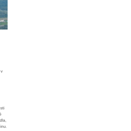
 v
sti
é
dla,
inu.