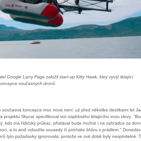
el Google Larry Page založil start-up Kitty Hawk, kteý vyvíjí létající
 koncepce současných dronů
le současná koncepce moc nová není: už před několika desítkami let Ja
na projektu Skycar specifikoval vizi úspěšného létajícího vozu slovy: "B
ždý, kdo má řidičský průkaz, přistávat bude možné i na zahrádce za do
oci, a to aniž vzbudíte sousedy či potrháte šňůru s prádlem." Donedá
érů tyto požadavky ignorovala, protože ve své době byly nesplnitelné. 