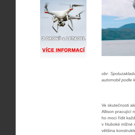
obr: Spoluzakladat
automobil podle
Ve skutečnosti a
Allison pracující 
ho moci řídit ka
v hluboké mlžné n
většina konstrukt