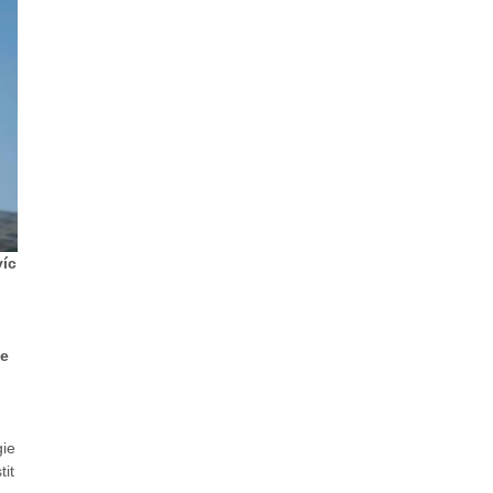
víc
ze
gie
tit