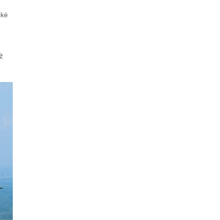
cké
ž