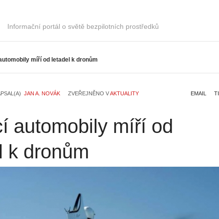
Informační portál o světě bezpilotních prostředků
 automobily míří od letadel k dronům
PSAL(A)
JAN A. NOVÁK
ZVEŘEJNĚNO V
AKTUALITY
EMAIL
T
cí automobily míří od
l k dronům