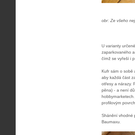
obr: Ze všeho nej
U varianty určen
zaparkovaného au
čímž se vyřeší i 
Kufr sám o sobě a
aby každá část z
otřesy a nárazy.
pěna) - a není dů
hobbymarketech. N
profilovým povrc
Shánění vhodné p
Baumaxu.