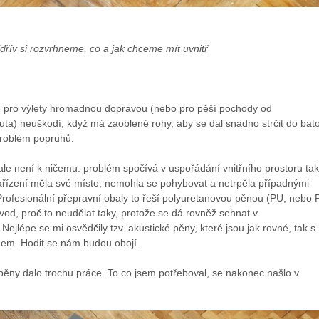
dřív si rozvrhneme, co a jak chceme mít uvnitř
é pro výlety hromadnou dopravou (nebo pro pěší pochody od
ta) neuškodí, když má zaoblené rohy, aby se dal snadno strčit do bat
problém popruhů.
le není k ničemu: problém spočívá v uspořádání vnitřního prostoru tak
ařízení měla své místo, nemohla se pohybovat a netrpěla případnými
 Profesionální přepravní obaly to řeší polyuretanovou pěnou (PU, nebo
vod, proč to neudělat taky, protože se dá rovněž sehnat v
ejlépe se mi osvědčily tzv. akustické pěny, které jsou jak rovné, tak s
hem. Hodit se nám budou obojí.
ěny dalo trochu práce. To co jsem potřeboval, se nakonec našlo v