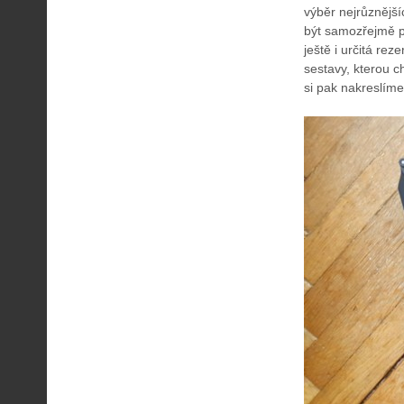
výběr nejrůznější
být samozřejmě pe
ještě i určitá re
sestavy, kterou c
si pak nakreslíme