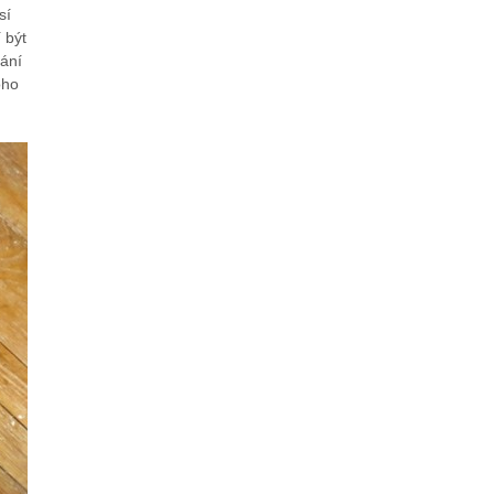
sí
 být
dání
oho