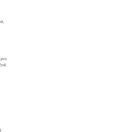
st,
 pro
nčně
ý