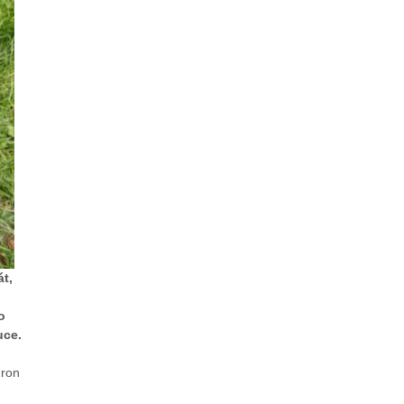
át,
o
uce.
dron