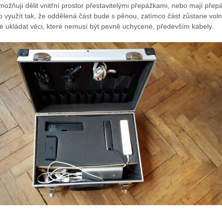
možňují dělit vnitřní prostor přestavitelými přepážkami, nebo mají přep
 využít tak, že oddělená část bude s pěnou, zatímco část zůstane voln
 ukládat věci, které nemusí být pevně uchycené, především kabely.