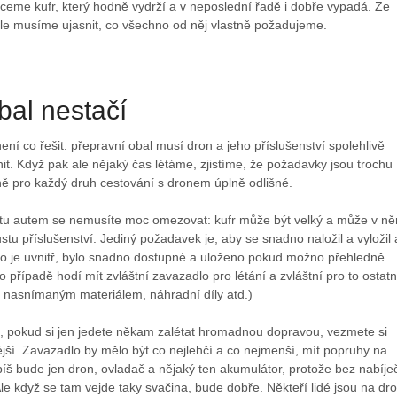
ceme kufr, který hodně vydrží a v neposlední řadě i dobře vypadá. Ze
ale musíme ujasnit, co všechno od něj vlastně požadujeme.
bal nestačí
ení co řešit: přepravní obal musí dron a jeho příslušenství spolehlivě
t. Když pak ale nějaký čas létáme, zjistíme, že požadavky jsou trochu
avně pro každý druh cestování s dronem úplně odlišné.
stu autem se nemusíte moc omezovat: kufr může být velký a může v n
stu příslušenství. Jediný požadavek je, aby se snadno naložil a vyložil 
co je uvnitř, bylo snadno dostupné a uloženo pokud možno přehledně.
o případě hodí mít zvláštní zavazadlo pro létání a zvláštní pro to ostatn
s nasnímaným materiálem, náhradní díly atd.)
, pokud si jen jedete někam zalétat hromadnou dopravou, vezmete si
jší. Zavazadlo by mělo být co nejlehčí a co nejmenší, mít popruhy na
píš bude jen dron, ovladač a nějaký ten akumulátor, protože bez nabíje
Ale když se tam vejde taky svačina, bude dobře. Někteří lidé jsou na dr