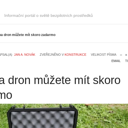
Informační portál o světě bezpilotních prostředků
na dron můžete mít skoro zadarmo
PSAL(A)
JAN A. NOVÁK
ZVEŘEJNĚNO V
KONSTRUKCE
VELIKOST PÍSMA
EMAIL
T
a dron můžete mít skoro
mo