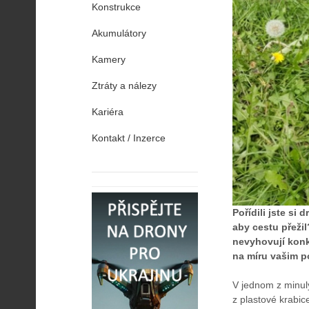
Konstrukce
Akumulátory
Kamery
Ztráty a nálezy
Kariéra
Kontakt / Inzerce
Pořídili jste si
aby cestu přežil
nevyhovují konkr
na míru vašim p
V jednom z minulý
z plastové krabic