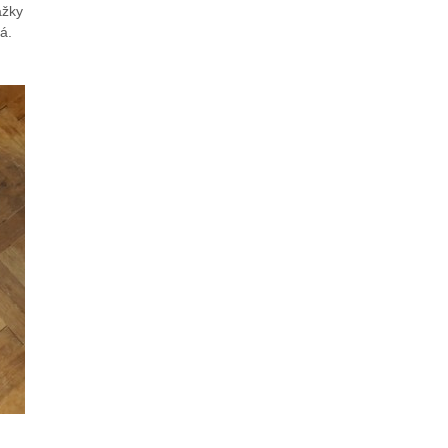
ážky
á.