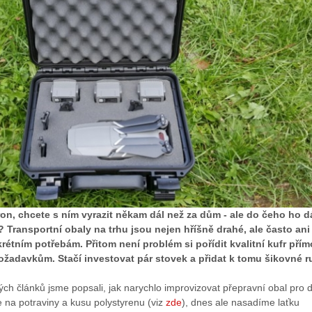
 dron, chcete s ním vyrazit někam dál než za dům - ale do čeho ho d
? Transportní obaly na trhu jsou nejen hříšně drahé, ale často ani
étním potřebám. Přitom není problém si pořídit kvalitní kufr přím
ožadavkům. Stačí investovat pár stovek a přidat k tomu šikovné r
ch článků jsme popsali, jak narychlo improvizovat přepravní obal pro 
e na potraviny a kusu polystyrenu (viz
zde
), dnes ale nasadíme laťku