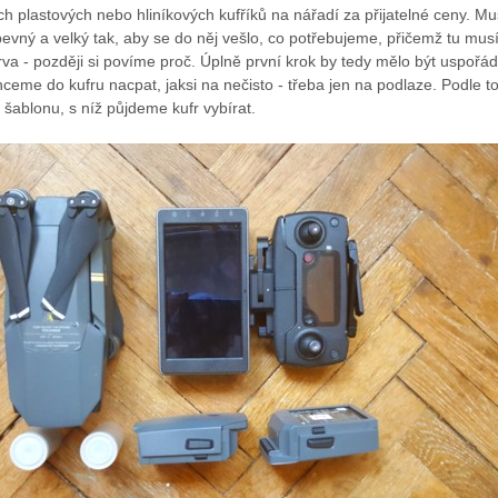
ch plastových nebo hliníkových kufříků na nářadí za přijatelné ceny. Mu
vný a velký tak, aby se do něj vešlo, co potřebujeme, přičemž tu musí
zerva - později si povíme proč. Úplně první krok by tedy mělo být uspořá
hceme do kufru nacpat, jaksi na nečisto - třeba jen na podlaze. Podle t
 šablonu, s níž půjdeme kufr vybírat.