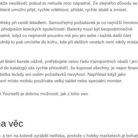
, takže neuškodí, pokud to nebude moc nápadné. Ze stejného důvodu se
teré umožní přijít, rychle vzlétnout, přistát, rychle sbalit a zmizet.
otřeby při cestě letadlem. Samozřejmý požadavek je co nejnižší hmotno
í předpisům leteckých společností. Baterky musí být bezpodmínečně
špatné, když co nejmenší pouzdro má pro jen sebe i každá další část
adněji to pak umístíte do kufru, kde při delších cestách není nikdy místa
ud létání berete vážně, potřebujete celou řadu transportních obalů i jen
d do katalogů vás rychle přesvědčí, že kupovat všechny, je nejen fina
bídka leckdy ani vašim požadavků nevyhoví. Například když jako
ení místo mobilu používáte velký tablet nebo speciální monitor.
 Yourself) je dobrou možností, jak z toho ven.
na věc
- a ten na koleně vyrábět netřeba, protože v hobby marketech je bohat