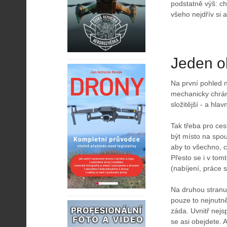
podstatně výš: ch
všeho nejdřív si 
Jeden o
Na první pohled n
mechanicky chráni
složitější - a hl
Tak třeba pro ce
být místo na spou
aby to všechno, 
Přesto se i v tomt
(nabíjení, práce 
Na druhou stranu
pouze to nejnutně
záda. Uvnitř nejs
se asi obejdete. 