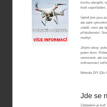
trochu alergičtí
hodí uspořádání, k
Úplně jiné jsou p
ale také vyhověn
zvlášť, není ale 
příslušenství. Sn
nazbyt.
Jinými slovy: pok
jeden dron. Pohle
neúnosné, ale na
zobrazovací zaříz
Metoda DIY (Do It
Jde se 
Základem je kufr 