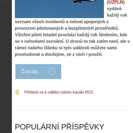
o
í
(
ÚZPLN
)
d
ů
m
n
vydává
p
:
o
á
i
1
každý rok
c
m
s
.
seznam všech incidentů a nehod spojených s
n
e
y
N
provozem pilotovaných a bezpilotních prostředků.
í
s
p
e
k
d
Všichni piloti letadel prochází každý rok školením, kde
r
p
k
r
se s nehodami seznámí. U dronů to tak zatím není, ale v
o
r
a
o
rámci našeho článku si tyto události můžete sami
l
á
ž
n
é
v
prostudovat a doufejme, se z nich i poučit.
d
y
t
e
é
:
á
m
h
3
n
z
Číst dál...
o
.
í
a
p
Z
s
p
i
á
d
o
l
k
Přihlásit se k odběru tohoto kanálu RSS
r
m
o
l
o
e
t
a
n
n
a
d
y
u
d
y
v
t
r
ř
Č
ý
o
í
POPULÁRNÍ PŘÍSPĚVKY
R
…
n
z