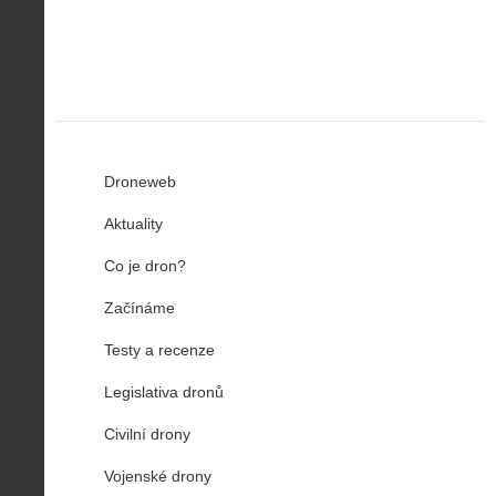
u
…
Droneweb
Aktuality
Co je dron?
Začínáme
Testy a recenze
Legislativa dronů
Civilní drony
Vojenské drony