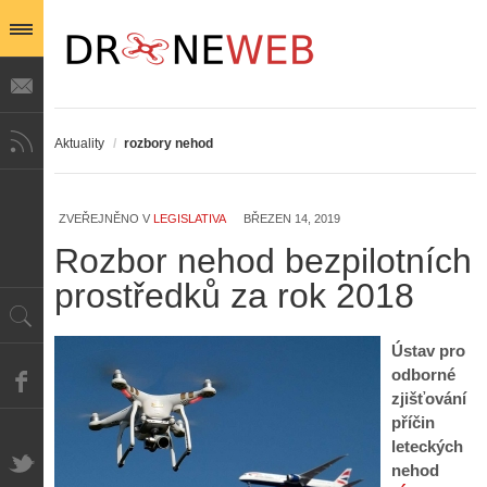
Aktuality
/
rozbory nehod
ZVEŘEJNĚNO V
LEGISLATIVA
BŘEZEN 14, 2019
Z
h
Rozbor nehod bezpilotních
i
S
prostředků za rok 2018
s
A
e
t
i
r
o
s
i
Ústav pro
r
V
á
i
odborné
i
l
e
zjišťování
e
:
d
příčin
w
Z
P
r
leteckých
-
a
ř
o
p
č
nehod
e
n