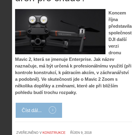
Koncem
října
představila
společnost
DJI další
verzi
dronu
Mavic 2, která se jmenuje Enterprise. Jak název
naznačuje, má být určená k profesionálnímu využití (při
kontrole konstrukcí, k pátracím akcím, v záchranářství
a podobně). Ve skutečnosti jde o Mavic 2 Zoom s
několika doplňky a změnami, které ale při bližším
pohledu budí trochu rozpaky.
Číst dál...
ZVEŘEJNĚNO V
KONSTRUKCE
ŘÍJEN 9, 2018