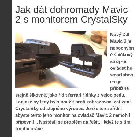
Jak dát dohromady Mavic
2 s monitorem CrystalSky
Nový DJI
Mavic 2 je
nepochybn
ě špičkový
stroj - a
ovládat ho
smartphon
em je
přibližně
stejně šikovné, jako řídit ferrari řídítky z velocipedu.
Logické by tedy bylo použít profi zobrazovací zařízení
CrystalSky od stejného výrobce. Jenže ten zařídil,
abyste tento jeho monitor na ovladač Mavic 2 nemohli
připevnit... Naštěstí se problém dá řešit, i když je s tím
trochu práce.