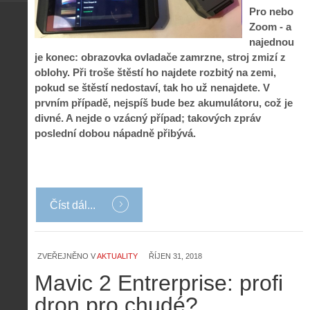
Pro nebo
Zoom - a
najednou
je konec: obrazovka ovladače zamrzne, stroj zmizí z
oblohy. Při troše štěstí ho najdete rozbitý na zemi,
pokud se štěstí nedostaví, tak ho už nenajdete. V
prvním případě, nejspíš bude bez akumulátoru, což je
divné. A nejde o vzácný případ; takových zpráv
poslední dobou nápadně přibývá.
Číst dál...
ZVEŘEJNĚNO V
AKTUALITY
ŘÍJEN 31, 2018
Mavic 2 Entrerprise: profi
dron pro chudé?