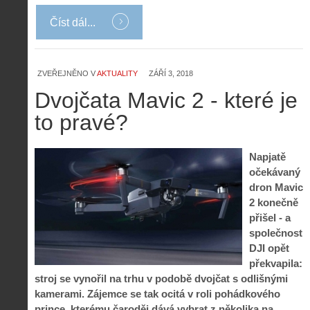
Číst dál...
Z
h
i
S
s
ZVEŘEJNĚNO V
AKTUALITY
ZÁŘÍ 3, 2018
A
e
t
Dvojčata Mavic 2 - které je
i
r
o
s
i
r
to pravé?
V
á
i
i
l
e
e
:
d
Napjatě
w
Z
P
r
očekávaný
-
a
ř
o
p
č
dron Mavic
e
n
o
í
2 konečně
d
ů
m
n
přišel - a
p
:
o
á
i
1
společnost
c
m
s
.
DJI opět
n
e
y
N
překvapila:
í
s
p
e
k
d
stroj se vynořil na trhu v podobě dvojčat s odlišnými
r
p
k
r
kamerami. Zájemce se tak ocitá v roli pohádkového
o
r
a
o
prince, kterému čaroděj dává vybrat z několika na