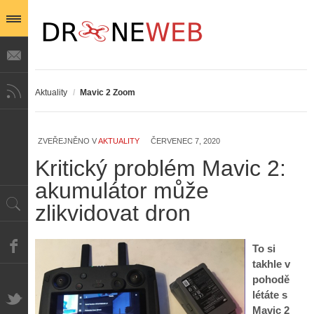
Aktuality
/
Mavic 2 Zoom
ZVEŘEJNĚNO V
AKTUALITY
ČERVENEC 7, 2020
Kritický problém Mavic 2:
akumulátor může
zlikvidovat dron
To si
takhle v
pohodě
létáte s
Mavic 2