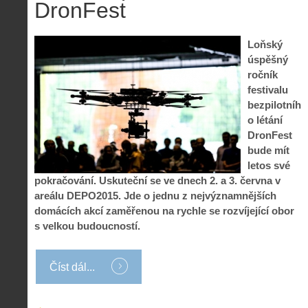
o
DronFest
s
i
r
V
á
i
i
l
e
Loňský
e
:
d
úspěšný
w
Z
P
r
ročník
-
a
ř
o
p
č
festivalu
e
n
o
í
bezpilotníh
d
ů
m
n
o létání
p
:
o
á
i
1
DronFest
c
m
s
.
bude mít
n
e
y
N
letos své
í
s
p
e
k
d
pokračování. Uskuteční se ve dnech 2. a 3. června v
r
p
k
r
areálu DEPO2015. Jde o jednu z nejvýznamnějších
o
r
a
o
domácích akcí zaměřenou na rychle se rozvíjející obor
l
á
ž
n
é
v
s velkou budoucností.
d
y
t
e
é
:
á
m
h
3
n
z
Číst dál...
o
.
í
a
p
Z
s
p
i
á
d
o