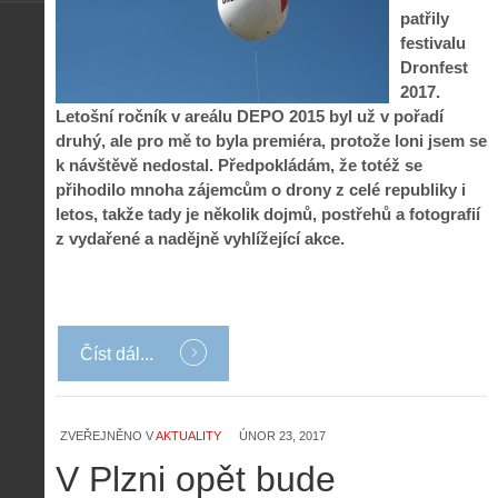
patřily
festivalu
Dronfest
2017.
Letošní ročník v areálu DEPO 2015 byl už v pořadí
druhý, ale pro mě to byla premiéra, protože loni jsem se
k návštěvě nedostal. Předpokládám, že totéž se
přihodilo mnoha zájemcům o drony z celé republiky i
letos, takže tady je několik dojmů, postřehů a fotografií
z vydařené a nadějně vyhlížející akce.
Číst dál...
Z
h
ZVEŘEJNĚNO V
AKTUALITY
ÚNOR 23, 2017
i
S
s
V Plzni opět bude
A
e
t
i
r