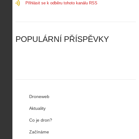
l
k
Přihlásit se k odběru tohoto kanálu RSS
r
m
o
l
o
e
t
a
n
n
a
d
y
u
d
y
v
t
r
ř
Č
ý
o
í
POPULÁRNÍ PŘÍSPĚVKY
R
…
n
z
u
…
Droneweb
Aktuality
Co je dron?
Začínáme