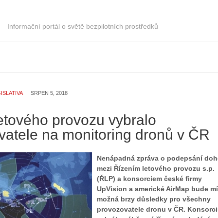
Z
h
S
i
Informační portál o světě bezpilotních prostředků
e
s
r
t
i
o
á
r
l
i
:
e
Z
d
ISLATIVA
SRPEN 5, 2018
a
r
č
o
letového provozu vybralo
í
n
vatele na monitoring dronů v ČR
n
ů
á
:
m
1
Nenápadná zpráva o podepsání do
e
.
mezi Řízením letového provozu s.p.
s
N
(ŘLP) a konsorciem české firmy
d
e
UpVision a americké AirMap bude mí
r
p
možná brzy důsledky pro všechny
o
r
provozovatele dronu v ČR. Konsorc
n
á