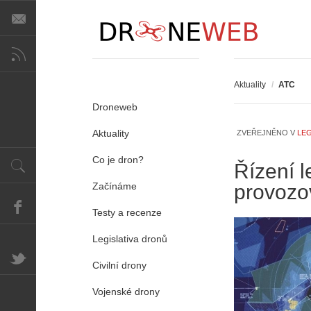
A
i
s
Aktuality
V
/
ATC
i
Droneweb
e
w
Aktuality
ZVEŘEJNĚNO V
LEG
-
P
p
ř
Co je dron?
Řízení 
o
e
Začínáme
provozo
m
d
o
p
Testy a recenze
c
i
n
s
Legislativa dronů
í
y
k
p
Civilní drony
k
r
a
o
Vojenské drony
ž
l