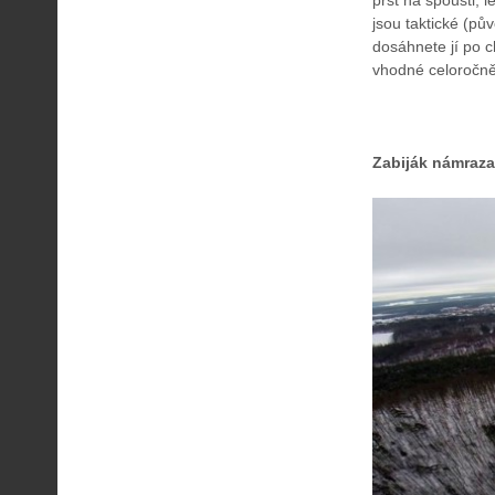
prst na spoušti,
jsou taktické (pů
dosáhnete jí po c
vhodné celoročně,
Zabiják námraza