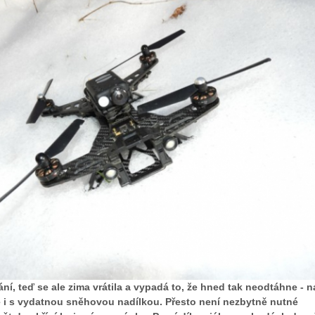
tání, teď se ale zima vrátila a vypadá to, že hned tak neodtáhne - n
i s vydatnou sněhovou nadílkou. Přesto není nezbytně nutné