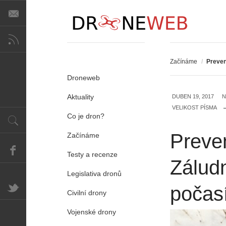
Začínáme
/
Preven
Droneweb
Aktuality
DUBEN 19, 2017
N
VELIKOST PÍSMA
Co je dron?
Preven
Začínáme
Testy a recenze
Zálud
Legislativa dronů
počas
Civilní drony
Vojenské drony