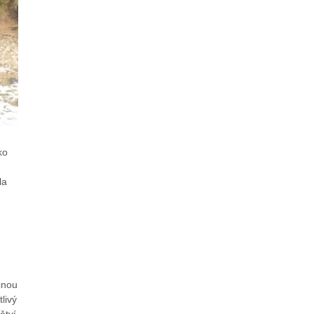
ko
la
čnou
tlivý