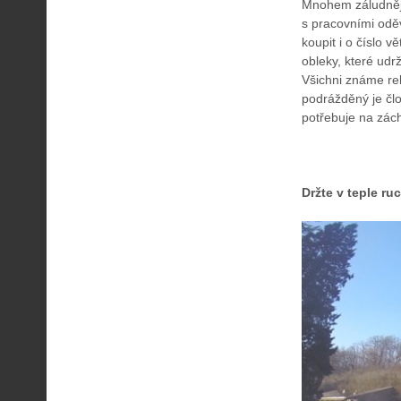
Mnohem záludnější
s pracovními oděv
koupit i o číslo v
obleky, které udr
Všichni známe rek
podrážděný je člo
potřebuje na zác
Držte v teple ruc