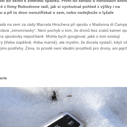
pět do skříní k zimnímu spánku. První díl seriálu o nehodách dron
 z firmy Robodrone radí, jak si vychutnat pohled z výšky i na
u a při to dron neroztřískat o zem, nebo nedejbože o lyžaře
padá na zem za zády Marcela Hirschera při sjezdu v Madonna di Campig
olává „zimomriavky“. Není pochyb o tom, že dronů bez zraků kamer sp
na sjezdovky nepočítaně. Mohla bych googlovat, jaké o tom existují
 (třeba úspěšně, třeba marně), ale myslím, že docela vystačí, když v
i postřehy. Zima, to prostě není ideální prostředí pro drony, ani jejic
erie