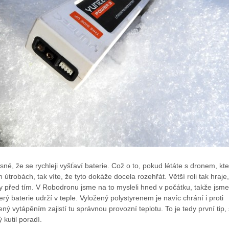
sné, že se rychleji vyšťaví baterie. Což o to, pokud létáte s dronem, kte
 útrobách, tak víte, že tyto dokáže docela rozehřát. Větší roli tak hraje,
y před tím. V Robodronu jsme na to mysleli hned v počátku, takže jsme
který baterie udrží v teple. Vyložený polystyrenem je navíc chrání i proti
ný vytápěním zajistí tu správnou provozní teplotu. To je tedy první tip, 
ý kutil poradí.