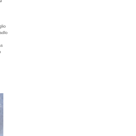
ů
lio
adlo
ás
h