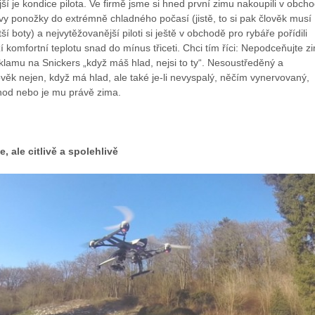
 je kondice pilota. Ve firmě jsme si hned první zimu nakoupili v obch
y ponožky do extrémně chladného počasí (jistě, to si pak člověk musí
ětší boty) a nejvytěžovanější piloti si ještě v obchodě pro rybáře pořídili
ží komfortní teplotu snad do mínus třiceti. Chci tím říci: Nepodceňujte z
lamu na Snickers „když máš hlad, nejsi to ty“. Nesoustředěný a
věk nejen, když má hlad, ale také je-li nevyspalý, něčím vynervovaný,
hod nebo je mu právě zima.
e, ale citlivě a spolehlivě