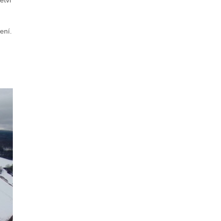
ětví
ení.