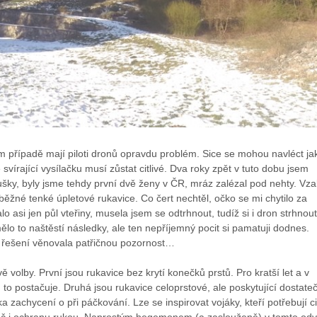
m případě mají piloti dronů opravdu problém. Sice se mohou navléct ja
e svírající vysílačku musí zůstat citlivé. Dva roky zpět v tuto dobu jsem
oušky, byly jsme tehdy první dvě ženy v ČR, mráz zalézal pod nehty. Vza
 běžné tenké úpletové rukavice. Co čert nechtěl, očko se mi chytilo za
alo asi jen půl vteřiny, musela jsem se odtrhnout, tudíž si i dron strhnout
lo to naštěstí následky, ale ten nepříjemný pocit si pamatuji dodnes.
 řešení věnovala patřičnou pozornost…
 volby. První jsou rukavice bez krytí konečků prstů. Pro kratší let a v
o postačuje. Druhá jsou rukavice celoprstové, ale poskytující dostate
zika zachycení o při páčkování. Lze se inspirovat vojáky, kteří potřebují ci