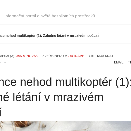
Informační portál o světě bezpilotních prostředků
ce nehod multikoptér (1): Záludné létání v mrazivém počasí
APSAL(A)
JAN A. NOVÁK
ZVEŘEJNĚNO V
ZAČÍNÁME
ČÍST
6578
KRÁT
EMAIL
T
ce nehod multikoptér (1)
né létání v mrazivém
í