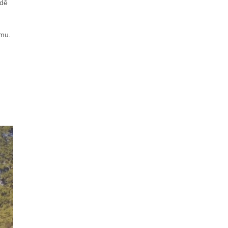
odě
imu.