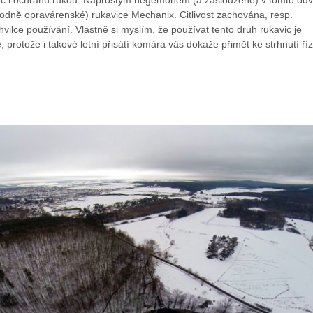
 leč i ochranu rukou. Naprostým hegemonem (a zaslouženě) v tomto odv
vodně opravárenské) rukavice Mechanix. Citlivost zachována, resp.
hvilce používání. Vlastně si myslím, že používat tento druh rukavic je
 protože i takové letní přisátí komára vás dokáže přimět ke strhnutí říz