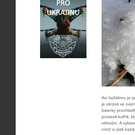
Asi každému je ja
je ukrývá ve svých
baterky prochladl
postavili kufřík, 
otřesům. A vybave
nímž si jistě každ