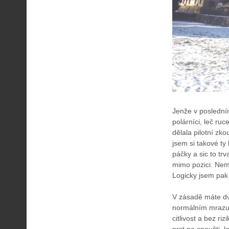
Jenže v poslední
polárníci, leč ruc
dělala pilotní zk
jsem si takové ty
páčky a sic to trv
mimo pozici. Nemě
Logicky jsem pak
V zásadě máte dvě
normálním mrazu t
citlivost a bez ri