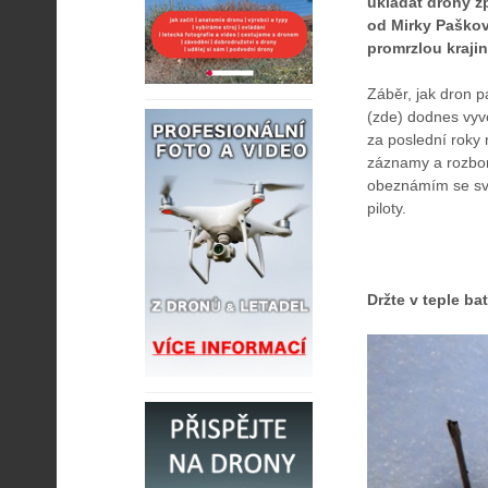
ukládat drony z
od Mirky Paškové
promrzlou krajin
Záběr, jak dron 
(zde) dodnes vyv
za poslední roky 
záznamy a rozbory
obeznámím se svým
piloty.
Držte v teple bat