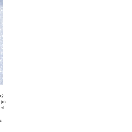
rý
 jak
 si
s