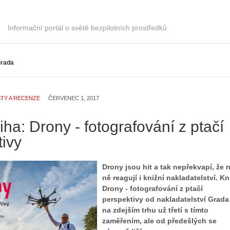
Informační portál o světě bezpilotních prostředků
rada
TY A RECENZE
ČERVENEC 1, 2017
ha: Drony - fotografování z ptačí
tivy
Drony jsou hit a tak nepřekvapí, že 
ně reagují i knižní nakladatelství. K
Drony - fotografování z ptačí
perspektivy od nakladatelství Grada
na zdejším trhu už třetí s tímto
zaměřením, ale od předešlých se