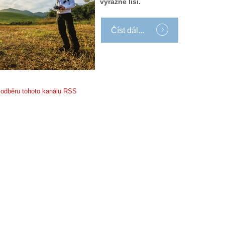
výrazně liší.
Číst dál...
k odběru tohoto kanálu RSS