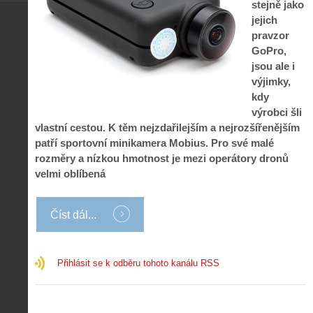
stejně jako
jejich
pravzor
GoPro,
jsou ale i
výjimky,
kdy
výrobci šli
vlastní cestou. K těm nejzdařilejším a nejrozšířenějším
patří sportovní minikamera Mobius. Pro své malé
rozměry a nízkou hmotnost je mezi operátory dronů
velmi oblíbená
Číst dál...
Přihlásit se k odběru tohoto kanálu RSS