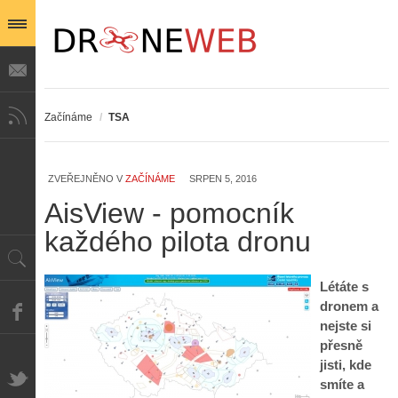
Začínáme
/
TSA
ZVEŘEJNĚNO V
ZAČÍNÁME
SRPEN 5, 2016
AisView - pomocník
každého pilota dronu
Létáte s
dronem a
nejste si
přesně
jisti, kde
smíte a