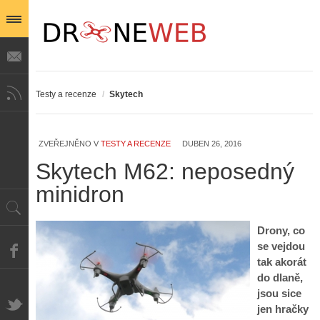
Testy a recenze
/
Skytech
ZVEŘEJNĚNO V
TESTY A RECENZE
DUBEN 26, 2016
Skytech M62: neposedný
minidron
Drony, co
se vejdou
tak akorát
do dlaně,
jsou sice
jen hračky